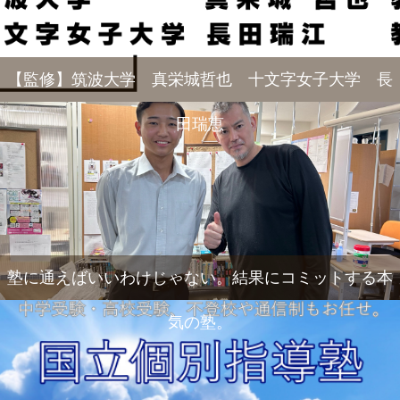
【監修】筑波大学 真栄城哲也 十文字女子大学 長
田瑞恵
塾に通えばいいわけじゃない。結果にコミットする本
気の塾。