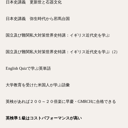
日本史講義 更新世と石器文化
日本史講義 弥生時代から邪馬台国
国立及び難関私大対策世界史特講：イギリス近代史を学ぶ
国立及び難関私大対策世界史特講：イギリス近代史を学ぶ（2）
English Quizで学ぶ英単語
大学教育を受けた米国人が学ぶ語彙
英検があれば２００～２０倍楽に早慶・GMRCHに合格できる
英検準１級はコストパフォーマンスが高い