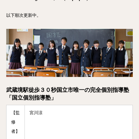
以下順次更新中。
武蔵境駅徒歩３０秒国立市唯一の完全個別指導塾
「国立個別指導塾」
【監
宮川涼
修
者】