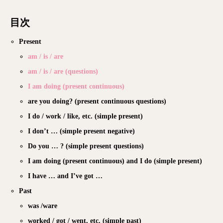
目次
Present
am / is / are
am / is / are (questions)
I am doing (present continuous)
are you doing? (present continuous questions)
I do / work / like, etc. (simple present)
I don’t … (simple present negative)
Do you … ? (simple present questions)
I am doing (present continuous) and I do (simple present)
I have … and I’ve got …
Past
was /ware
worked / got / went, etc. (simple past)