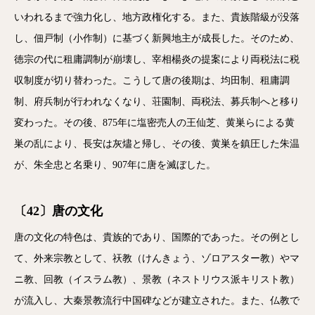
いわれるまで強力化し、地方政権化する。また、貴族階級が没落
し、佃戸制（小作制）に基づく新興地主が成長した。そのため、
徳宗の代に租庸調制が崩壊し、宰相楊炎の提案により両税法に税
収制度が切り替わった。こうして唐の後期は、均田制、租庸調
制、府兵制が行われなくなり、荘園制、両税法、募兵制へと移り
変わった。その後、875年に塩密売人の王仙芝、黄巣らによる黄
巣の乱により、長安は灰燼と帰し、その後、黄巣を鎮圧した朱温
が、朱全忠と名乗り、907年に唐を滅ぼした。
〔42〕唐の文化
唐の文化の特色は、貴族的であり、国際的であった。その例とし
て、外来宗教として、祆教（けんきょう、ゾロアスター教）やマ
ニ教、回教（イスラム教）、景教（ネストリウス派キリスト教）
が流入し、大秦景教流行中国碑などが建立された。また、仏教で