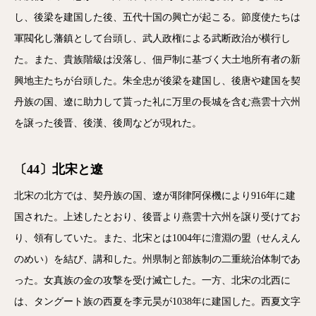
し、後梁を建国した後、五代十国の興亡が起こる。節度使たちは
軍閥化し藩鎮として台頭し、武人政権による武断政治が横行し
た。また、貴族階級は没落し、佃戸制に基づく大土地所有者の新
興地主たちが台頭した。朱全忠が後梁を建国し、後唐や建国を契
丹族の国、遼に助力して貰った礼に万里の長城を含む燕雲十六州
を譲った後晋、後漢、後周などが現れた。
〔44〕北宋と遼
北宋の北方では、契丹族の国、遼が耶律阿保機により916年に建
国された。上述したとおり、後晋より燕雲十六州を譲り受けてお
り、領有していた。また、北宋とは1004年に澶淵の盟（せんえん
のめい）を結び、講和した。州県制と部族制の二重統治体制であ
った。女真族の金の攻撃を受け滅亡した。一方、北宋の北西に
は、タングート族の西夏を李元昊が1038年に建国した。西夏文字