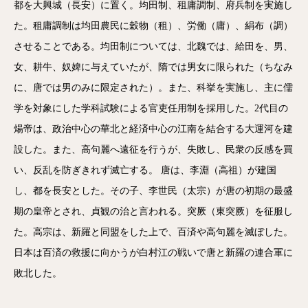
都を大興城（長安）に置く。均田制、租庸調制、府兵制を実施し
た。租庸調制は均田農民に穀物（租）、労働（庸）、絹布（調）
させることである。均田制については、北魏では、給田を、男、
女、耕牛、奴婢に与えていたが、隋では男女に限られた（ちなみ
に、唐では男のみに限定された）。また、科挙を実施し、主に儒
学を対象にした学科試験による官吏任用制を採用した。2代目の
煬帝は、政治中心の華北と経済中心の江南を結合する大運河を建
設した。また、高句麗へ遠征を行うが、失敗し、民衆の反感を買
い、反乱を防ぎきれず滅亡する。 唐は、李淵（高祖）が建国
し、都を長安とした。その子、李世民（太宗）が唐の初期の最盛
期の皇帝とされ、貞観の治と言われる。突厥（東突厥）を征服し
た。高宗は、新羅と同盟をした上で、百済や高句麗を滅ぼした。
日本は百済の救援に向かうが白村江の戦いで唐と新羅の連合軍に
敗北した。