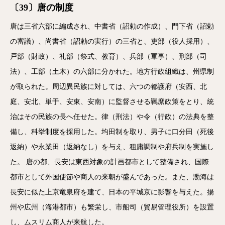
〔39〕唐の制度
唐は三省六部に編成され、中書省（詔勅の作成）、門下省（詔勅
の審議）、尚書省（詔勅の実行）の三省と、吏部（役人採用）、
戸部（財政）、礼部（祭式、教育）、兵部（軍事）、刑部（司
法）、工部（土木）の六部に分かれた。地方行政組織は、州県制
が取られた。周辺異民族に対しては、六つの都護府（安西、北
庭、安北、単于、安東、安南）に監督させる羈縻政策をとり、統
治はその民族の長へ任せた。律（刑法）や令（行政）の法典を整
備し、科挙制度を採用した。均田制を取り、男子に口分田（死後
返納）や永業田（返納なし）を与え、租庸調制や府兵制を実施し
た。 唐の都、長安は東西対象の計画都市として整備され、国際
都市として外国使節や商人の来朝が盛んであった。また、渤海は
長安に似た上京竜泉府を建て、日本の平城京に影響を与えた。揚
州や広州（海港都市）も繁栄し、市船司（貿易管理役所）を設置
し、ムスリム商人が来航した。