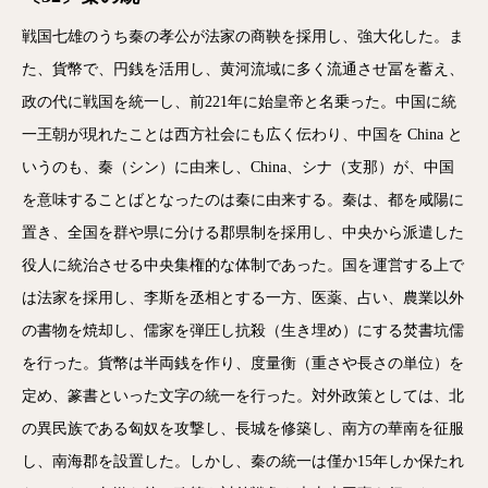
戦国七雄のうち秦の孝公が法家の商鞅を採用し、強大化した。ま
た、貨幣で、円銭を活用し、黄河流域に多く流通させ冨を蓄え、
政の代に戦国を統一し、前221年に始皇帝と名乗った。中国に統
一王朝が現れたことは西方社会にも広く伝わり、中国を China と
いうのも、秦（シン）に由来し、China、シナ（支那）が、中国
を意味することばとなったのは秦に由来する。秦は、都を咸陽に
置き、全国を群や県に分ける郡県制を採用し、中央から派遣した
役人に統治させる中央集権的な体制であった。国を運営する上で
は法家を採用し、李斯を丞相とする一方、医薬、占い、農業以外
の書物を焼却し、儒家を弾圧し抗殺（生き埋め）にする焚書坑儒
を行った。貨幣は半両銭を作り、度量衡（重さや長さの単位）を
定め、篆書といった文字の統一を行った。対外政策としては、北
の異民族である匈奴を攻撃し、長城を修築し、南方の華南を征服
し、南海郡を設置した。しかし、秦の統一は僅か15年しか保たれ