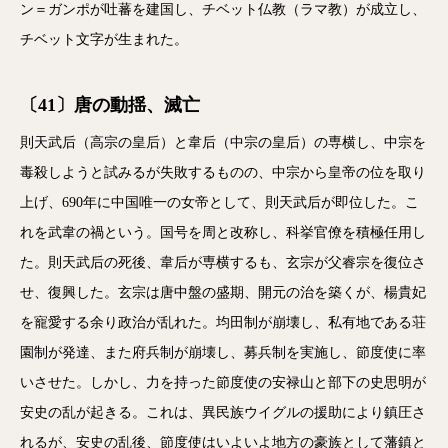
ン＝ガンポが吐蕃を建国し、チベット仏教（ラマ教）が成立し、
チベット文字が生まれた。
〔41〕唐の動揺、滅亡
則天武后（高宗の皇后）と韋后（中宗の皇后）の専横し、中宗を
毒殺しようと試みるが失敗するものの、中宗から皇帝の位を取り
上げ、690年に中国唯一の女帝として、則天武后が即位した。こ
れを武韋の禍という。国号を周と改称し、科挙官僚を積極任用し
た。則天武后の死後、韋后が専横するも、玄宗が父睿宗を復位さ
せ、復興した。玄宗は唐中盤の盛期、開元の治を築くが、楊貴妃
を寵愛する余り政治が乱れた。均田制が崩壊し、私有地である荘
園制が発達、また府兵制が崩壊し、募兵制を実施し、節度使に率
いさせた。しかし、力を持った節度使の安禄山と部下の史思明が
安史の乱が起きる。これは、異民族ウイグルの援助により鎮圧さ
れるが、安史の乱後、節度使はいよいよ地方の豪族として藩鎮と