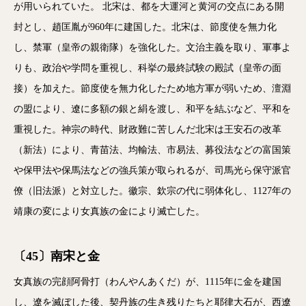
が用いられていた。 北宋は、都を大運河と黄河の交点にある開
封とし、趙匡胤が960年に建国した。北宋は、節度使を無力化
し、禁軍（皇帝の親衛隊）を強化した。文治主義を取り、軍事よ
りも、政治や学問を重視し、科挙の最終試験の殿試（皇帝の面
接）を加えた。節度使を無力化したため地方軍が弱いため、澶淵
の盟により、遼に多額の銀と絹を渡し、和平を結ぶなど、平和を
重視した。神宗の時代、財政難に苦しんだ北宋は王安石の改革
（新法）により、青苗法、均輸法、市易法、募役法などの富国策
や保甲法や保馬法などの強兵策が取られるが、司馬光ら保守派官
僚（旧法派）と対立した。徽宗、欽宗の代に弱体化し、1127年の
靖康の変により女真族の金により滅亡した。
〔45〕南宋と金
女真族の完顔阿骨打（わんやんあくだ）が、1115年に金を建国
し、遼を滅ぼした後、契丹族の生き残りたちと耶律大石が、西遼