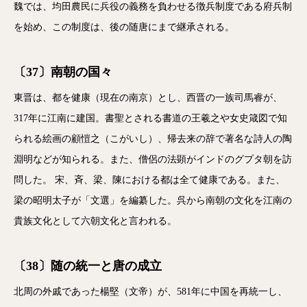
魏では、均田農民に兵役の義務を負わせる徴兵制度である府兵制
を始め、この制度は、後の随唐にまで継承される。
〔37〕南朝の国々
東晋は、都を健康（現在の南京）とし、西晋の一族司馬睿が、
317年に江南に建国。書聖とされる書道の王羲之や女史箴図で知
られる絵画の顧愷之（こがいし）、帰去来の辞で著名な詩人の陶
淵明などが知られる。また、僧侶の法顕がインドのグプタ朝を訪
問した。 宋、斉、梁、陳における都は全て健康である。また、
梁の昭明太子が「文選」を編纂した。呉から南朝の文化を江南の
貴族文化として六朝文化と言われる。
〔38〕随の統一と唐の成立
北周の外戚であった楊堅（文帝）が、581年に中国を再統一し、