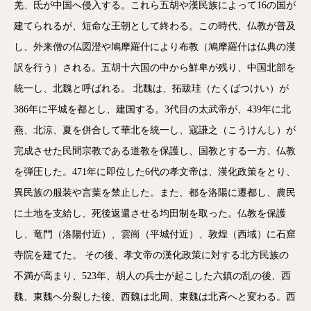
羌、氐が中国へ侵入する。これら五胡や漢民族によって16の国が
建てられるが、短命な王朝として終わる。この時代、仏教が普及
し、外来僧の仏図澄や鳩摩羅什により布教（鳩摩羅什は仏典の漢
訳を行う）される。五胡十六国の中から鮮卑が残り、中国北部を
統一し、北魏と呼ばれる。 北魏は、拓跋珪（たくばつけい）が
386年に平城を都とし、建国する。3代目の太武帝が、439年に北
燕、北涼、夏を併合して華北を統一し、寇謙之（こうけんし）が
完成させた民間宗教である道教を保護し、国教とする一方、仏教
を弾圧した。471年に即位した6代の孝文帝は、漢化政策をとり、
異民族の服装や言葉を禁止した。また、都を洛陽に遷都し、農民
に土地を支給し、死後返還させる均田制を取った。仏教を保護
し、竜門（洛陽付近）、雲崗（平城付近）、敦煌（西域）に石窟
寺院を建てた。 その後、孝文帝の漢化政策に対する北方民族の
不満が高まり、523年、胡人の兵士が起こした六鎮の乱の後、西
魏、東魏へ分裂した後、西魏は北周、東魏は北斉へと変わる。西