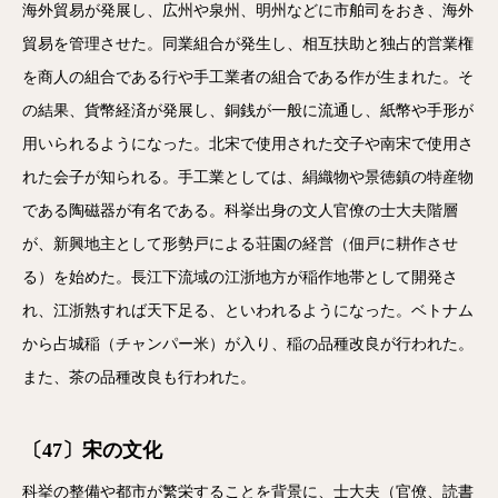
海外貿易が発展し、広州や泉州、明州などに市舶司をおき、海外
貿易を管理させた。同業組合が発生し、相互扶助と独占的営業権
を商人の組合である行や手工業者の組合である作が生まれた。そ
の結果、貨幣経済が発展し、銅銭が一般に流通し、紙幣や手形が
用いられるようになった。北宋で使用された交子や南宋で使用さ
れた会子が知られる。手工業としては、絹織物や景徳鎮の特産物
である陶磁器が有名である。科挙出身の文人官僚の士大夫階層
が、新興地主として形勢戸による荘園の経営（佃戸に耕作させ
る）を始めた。長江下流域の江浙地方が稲作地帯として開発さ
れ、江浙熟すれば天下足る、といわれるようになった。ベトナム
から占城稲（チャンパー米）が入り、稲の品種改良が行われた。
また、茶の品種改良も行われた。
〔47〕宋の文化
科挙の整備や都市が繁栄することを背景に、士大夫（官僚、読書