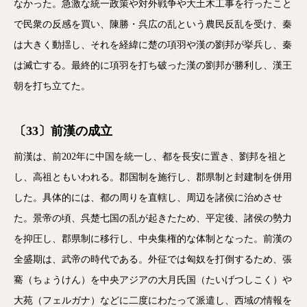
なかった。急激な統一政策や対外戦争や大土木工事を行ったこと
で民衆の反感を買い、陳勝・呉広の乱という農民反乱を受け、秦
は大きく動揺し、それを経緯に楚の項羽や漢の劉邦が挙兵し、秦
は滅亡する。最終的に項羽を打ち破った漢の劉邦が勝利し、漢王
朝を打ち立てた。
〔33〕前漢の成立
前漢は、前202年に中国を統一し、都を長安に置き、劉邦を祖と
し、高祖ともいわれる。郡国制を施行し、郡県制と封建制を併用
した。具体的には、都の周りを直轄し、周辺を諸侯に治めさせ
た。景帝の頃、呉楚七国の乱が起きたため、平定後、諸侯の勢力
を抑圧し、郡県制に移行し、中央集権的な体制となった。前漢の
全盛期は、武帝の時代である。外征では匈奴を打倒するため、張
騫（ちょうけん）を中央アジアの大月氏国（たいげつしこく）や
大苑（フェルガナ）などに二度にわたって派遣し、西域の情報を