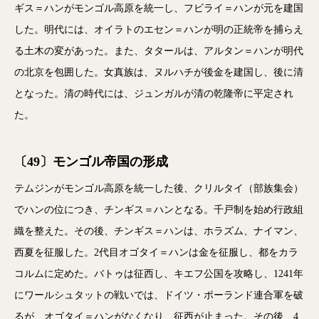
ギス＝ハンがモンゴル高原を統一し、フビライ＝ハンが元を建国
した。明代には、オイラトのエセン＝ハンが明の正統帝を捕らえ
る土木の変があった。また、タタールは、アルタン＝ハンが明代
の北京を包囲した。女真族は、ヌルハチが後金を建国し、後に清
となった。清の時代には、ジュンガルが清の乾隆帝に平定され
た。
〔49〕モンゴル帝国の形成
テムジンがモンゴル高原を統一した後、クリルタイ（部族集会）
でハンの位につき、チンギス＝ハンとなる。千戸制を始め行政組
織を整えた。その後、チンギス＝ハンは、ホラズム、ナイマン、
西夏を征服した。2代目オゴタイ＝ハンは金を征服し、都をカラ
コルムに定めた。バトゥは征西し、キエフ公国を攻略し、1241年
にワールシュタットの戦いでは、ドイツ・ポーランド連合軍を破
るが、オゴタイ＝ハンがなくなり、征西が止まった。その後、4