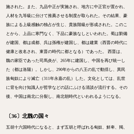
施された。また、九品中正が実施され、地方に中正官が置かれ、
人材を九等級に分けて推薦させる制度が取られた。その結果、豪
族による上級感触の独占が生じ、貴族階級が形成された。このこ
とから、上品に寒門なく、下品に豪族なしといわれた。蜀は劉備
が建国、都は成都、呉は孫権が建国し、都は建業（西晋の時代に
健康と改名され、東晋の時代に都となる）であった。 西晋は、
魏の家臣であった司馬炎が、265年に建国し、中国を再び統一し
た（都は洛陽）。しかし、290年からの八王の乱で動揺し、異民
族匈奴により滅亡（311年永嘉の乱）した。文化としては、乱世
に背を向け知識人が哲学などの話にふける清談が流行する。その
後、中国は南北に分裂し、南北朝時代といわれるようになる。
〔36〕北魏の国々
五胡十六国時代になると、まず五胡と呼ばれる匈奴、鮮卑、羯、