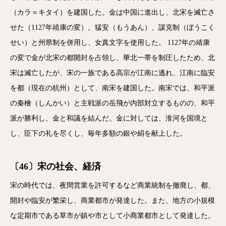
（カラ＝キタイ）を建国した。金は中国に進出し、北宋を滅亡さ
せた（1127年靖康の変）。猛安（もうあん）、謀克制（ぼうこく
せい）と州県制を併用し、女真文字を使用した。 1127年の靖康
の変で金が北宋の都開封を占領し、華北一帯を制圧したため、北
宋は滅亡したが、宋の一族である高宗が江南に逃れ、江南に臨安
を都（現在の杭州）として、南宋を建国した。南宋では、和平派
の秦檜（しんかい）と主戦派の岳飛が内部対立するものの、和平
派が勝利し、金と和議を結んだ。金に対しては、淮河を国境と
し、臣下の礼を尽くし、毎年多額の銀や絹を献上した。
〔46〕宋の社会、経済
宋の時代では、夜間営業を許可するなど商業統制を撤廃し、都、
開封や臨安が繁栄し、商業都市が発達した。また、地方の小規模
な定期市である草市が鎮や市として小商業都市として発達した。