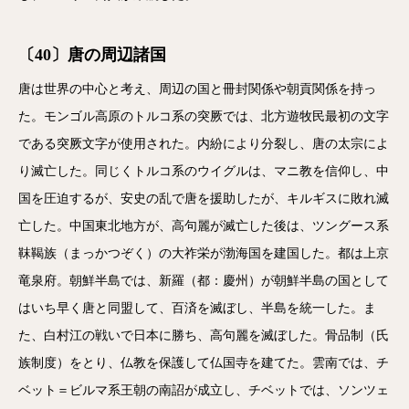
〔40〕唐の周辺諸国
唐は世界の中心と考え、周辺の国と冊封関係や朝貢関係を持っ
た。モンゴル高原のトルコ系の突厥では、北方遊牧民最初の文字
である突厥文字が使用された。内紛により分裂し、唐の太宗によ
り滅亡した。同じくトルコ系のウイグルは、マニ教を信仰し、中
国を圧迫するが、安史の乱で唐を援助したが、キルギスに敗れ滅
亡した。中国東北地方が、高句麗が滅亡した後は、ツングース系
靺鞨族（まっかつぞく）の大祚栄が渤海国を建国した。都は上京
竜泉府。朝鮮半島では、新羅（都：慶州）が朝鮮半島の国として
はいち早く唐と同盟して、百済を滅ぼし、半島を統一した。ま
た、白村江の戦いで日本に勝ち、高句麗を滅ぼした。骨品制（氏
族制度）をとり、仏教を保護して仏国寺を建てた。雲南では、チ
ベット＝ビルマ系王朝の南詔が成立し、チベットでは、ソンツェ