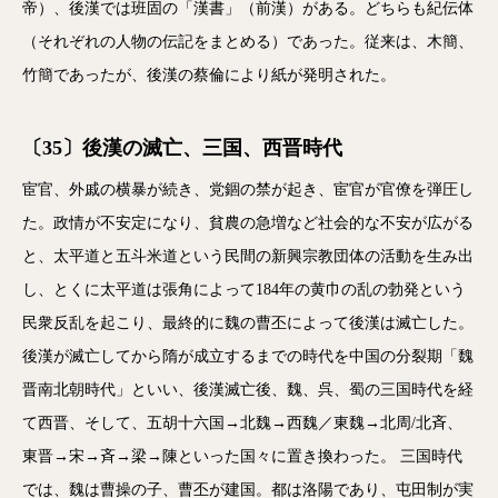
帝）、後漢では班固の「漢書」（前漢）がある。どちらも紀伝体
（それぞれの人物の伝記をまとめる）であった。従来は、木簡、
竹簡であったが、後漢の蔡倫により紙が発明された。
〔35〕後漢の滅亡、三国、西晋時代
宦官、外戚の横暴が続き、党錮の禁が起き、宦官が官僚を弾圧し
た。政情が不安定になり、貧農の急増など社会的な不安が広がる
と、太平道と五斗米道という民間の新興宗教団体の活動を生み出
し、とくに太平道は張角によって184年の黄巾の乱の勃発という
民衆反乱を起こり、最終的に魏の曹丕によって後漢は滅亡した。
後漢が滅亡してから隋が成立するまでの時代を中国の分裂期「魏
晋南北朝時代」といい、後漢滅亡後、魏、呉、蜀の三国時代を経
て西晋、そして、五胡十六国→北魏→西魏／東魏→北周/北斉、
東晋→宋→斉→梁→陳といった国々に置き換わった。 三国時代
では、魏は曹操の子、曹丕が建国。都は洛陽であり、屯田制が実