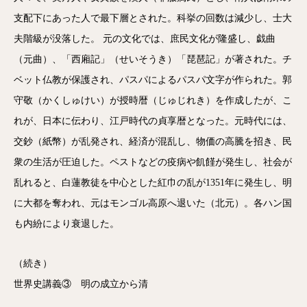
支配下にあった人で最下層とされた。科挙の回数は減少し、士大
夫階級が没落した。 元の文化では、庶民文化が隆盛し、戯曲
（元曲）、「西廂記」（せいそうき）「琵琶記」が著された。チ
ベット仏教が保護され、パスパによるパスパ文字が作られた。郭
守敬（かくしゅけい）が授時暦（じゅじれき）を作成したが、こ
れが、日本に伝わり、江戸時代の貞享暦となった。元時代には、
交鈔（紙幣）が乱発され、経済が混乱し、物価の高騰を招き、民
衆の生活が圧迫した。ペストなどの疫病や飢饉が発生し、社会が
乱れると、白蓮教徒を中心とした紅巾の乱が1351年に発生し、明
に大都を奪われ、元はモンゴル高原へ退いた（北元）。各ハン国
も内紛により衰退した。
（続き）
世界史講義③ 明の成立から清