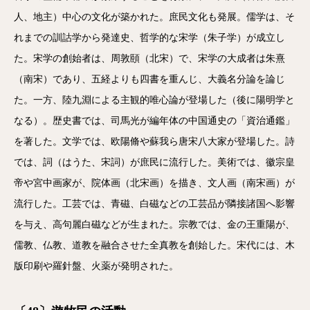
人、地主）中心の文化が築かれた。庶民文化も発展。儒学は、そ
れまでの訓詁学から発達史、哲学的な宋学（朱子学）が成立し
た。宋学の創始者は、周敦頤（北宋）で、宋学の大成者は朱熹
（南宋）であり、五経よりも四書を重んじ、大義名分論を論じ
た。一方、陸九淵による主観的唯心論が登場した（後に陽明学と
なる）。歴史書では、司馬光が編年体の中国通史の「資治通鑑」
を著した。文学では、欧陽脩や蘇我ら唐宋八大家が登場した。詩
では、詞（はうた、宋詞）が庶民に流行した。美術では、徽宗皇
帝や宮中画家が、院体画（北宋画）を描き、文人画（南宋画）が
流行した。工芸では、青磁、白磁などの工芸品が隣接諸国へ影響
を与え、高句麗白磁などが生まれた。宗教では、金の王重陽が、
儒教、仏教、道教を融合させた全真教を創始した。宋代には、木
版印刷や羅針盤、火薬が発明された。