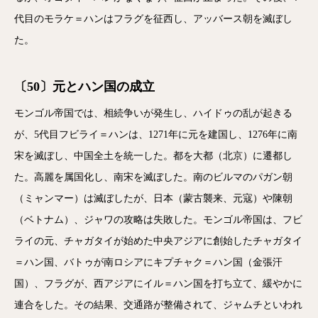
代目のモラケ＝ハンはフラグを征西し、アッバース朝を滅ぼし
た。
〔50〕元とハン国の成立
モンゴル帝国では、相続争いが発生し、ハイドゥの乱が起きる
が、5代目フビライ＝ハンは、1271年に元を建国し、1276年に南
宋を滅ぼし、中国全土を統一した。都を大都（北京）に遷都し
た。高麗を属国化し、南宋を滅ぼした。南のビルマのパガン朝
（ミャンマー）は滅ぼしたが、日本（蒙古襲来、元寇）や陳朝
（ベトナム）、ジャワの攻略は失敗した。モンゴル帝国は、フビ
ライの元、チャガタイが始めた中央アジアに創始したチャガタイ
＝ハン国、バトゥが南ロシアにキプチャク＝ハン国（金張汗
国）、フラグが、西アジアにイル＝ハン国を打ち立て、緩やかに
連合をした。その結果、交通路が整備されて、ジャムチといわれ