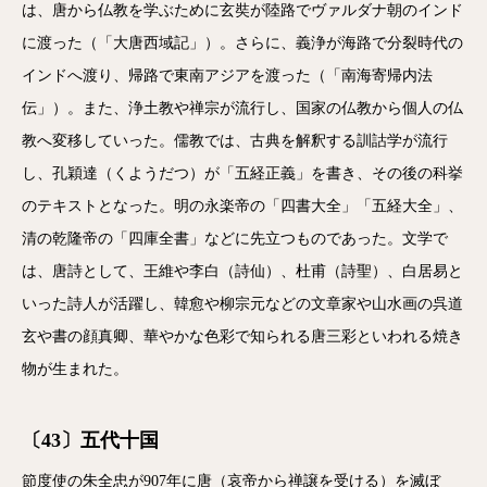
は、唐から仏教を学ぶために玄奘が陸路でヴァルダナ朝のインド
に渡った（「大唐西域記」）。さらに、義浄が海路で分裂時代の
インドへ渡り、帰路で東南アジアを渡った（「南海寄帰内法
伝」）。また、浄土教や禅宗が流行し、国家の仏教から個人の仏
教へ変移していった。儒教では、古典を解釈する訓詁学が流行
し、孔穎達（くようだつ）が「五経正義」を書き、その後の科挙
のテキストとなった。明の永楽帝の「四書大全」「五経大全」、
清の乾隆帝の「四庫全書」などに先立つものであった。文学で
は、唐詩として、王維や李白（詩仙）、杜甫（詩聖）、白居易と
いった詩人が活躍し、韓愈や柳宗元などの文章家や山水画の呉道
玄や書の顔真卿、華やかな色彩で知られる唐三彩といわれる焼き
物が生まれた。
〔43〕五代十国
節度使の朱全忠が907年に唐（哀帝から禅譲を受ける）を滅ぼ