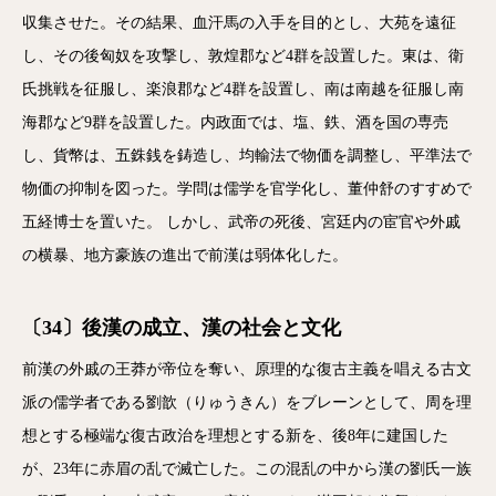
収集させた。その結果、血汗馬の入手を目的とし、大苑を遠征
し、その後匈奴を攻撃し、敦煌郡など4群を設置した。東は、衛
氏挑戦を征服し、楽浪郡など4群を設置し、南は南越を征服し南
海郡など9群を設置した。内政面では、塩、鉄、酒を国の専売
し、貨幣は、五銖銭を鋳造し、均輸法で物価を調整し、平準法で
物価の抑制を図った。学問は儒学を官学化し、董仲舒のすすめで
五経博士を置いた。 しかし、武帝の死後、宮廷内の宦官や外戚
の横暴、地方豪族の進出で前漢は弱体化した。
〔34〕後漢の成立、漢の社会と文化
前漢の外戚の王莽が帝位を奪い、原理的な復古主義を唱える古文
派の儒学者である劉歆（りゅうきん）をブレーンとして、周を理
想とする極端な復古政治を理想とする新を、後8年に建国した
が、23年に赤眉の乱で滅亡した。この混乱の中から漢の劉氏一族