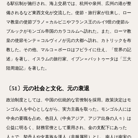
る駅伝制が施行され、海上交易では、杭州や泉州、広州の港が整
備されるなど東西文化が交流した。使節・旅行家が往来し、ロー
マ教皇の使節プラノ＝カルピニやフランス王のルイ9世の使節ル
ブルックがモンゴル帝国のカラコルムへ訪れた。また、ローマ教
皇の使節モンテ＝コルヴィノが元の大都へ訪れ、カトリックを布
教した。その他、マルコ＝ポーロはフビライに仕え、「世界の記
述」を著し、イスラムの旅行家、イブン＝バットゥータは「三大
陸周遊記」を著した。
〔51〕元の社会と文化、元の衰退
政治制度としては、中国の伝統的な官僚制を採用。政策決定はモ
ンゴル人を中心としながら、実力主義を取った。モンゴル人には
中央の要職を占め、色目人（中央アジア、アジア出身の人々）は
公益に明るく、財務官僚として重用され、金の支配下にあった
人々で、契丹人や女真族を漢人（非服属民）とし、南人は南宋の