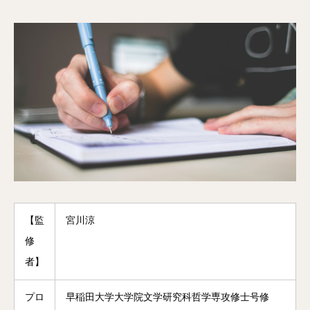
【監
宮川涼
修
者】
プロ
早稲田大学大学院文学研究科哲学専攻修士号修