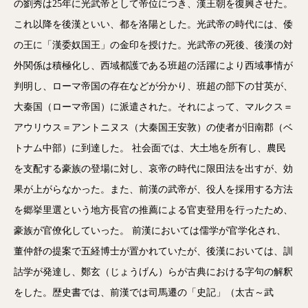
の劉秀は25年に光武帝として帝位につき、漢王朝を復興させた。
これ以降を後漢といい、都を洛陽とした。光武帝の時代には、倭
の王に「漢委奴国王」の金印を授けた。光武帝の死後、後漢の対
外関係は積極化し、西域都護である班超の活躍により西域事情が
判明し、ローマ帝国の存在などが分かり、班超の部下の甘英が、
大秦国（ローマ帝国）に派遣された。それによって、マルクス＝
アウリウス＝アントニヌス（大秦国王安敦）の使者が旧南郡（ベ
トナム中部）に到達した。 社会面では、大土地を所有し、農民
を支配する豪族の登場に対し、哀帝の時代に限田法を出すが、効
果が上がらなかった。また、前漢の武帝が、役人を採用する方法
を郷挙里選という地方長官の推薦による官吏登用を行ったため、
豪族が官僚化していった。 前漢においては儒学が官学化され、
董仲舒の提案で五経博士が置かれていたが、後漢においては、訓
詁学が発達し、鄭玄（じょうげん）らが古典における字句の解釈
をした。歴史書では、前漢では司馬遷の「史記」（太古～武