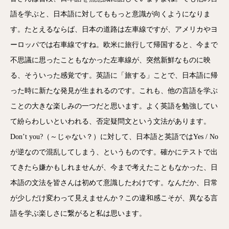
語を学ぶと、日本語に対してももっと意識が向くようになりま
す。たとえるならば、日本の道路は左車線ですが、アメリカやヨ
ーロッパでは右車線ですね。欧米に旅行して帰国すると、今まで
不思議に思ったこともなかった左車線が、突然新鮮なものに映
る、そういった感覚です。英語に「旅する」ことで、日本語に帰
った時に新たな発見が生まれるのです。これも、他の言語を学ぶ
ことの大きな楽しみの一つだと思います。よく英語を勉強してい
て紛らわしいといわれる、否定疑問文という文法があります。
Don’t you?（～じゃない？）に対して、日本語と英語ではYes / No
が逆なので混乱してしまう、というものです。確かにテストで出
てきたら嫌かもしれませんが、今まで考えたこともなかった、日
本語の文法を皆さんは初めて意識したわけです。なんだか、日常
が少しだけ変わって見えませんか？この違和感こそが、異なる言
語を学ぶ楽しさに繋がると私は思います。