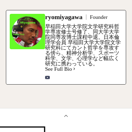
ryomiyagawa
Founder
早稲田大学大学院文学研究科哲
学専攻修士号修了、同大学大学
院同専攻博士課程中退。日本倫
理学会員 早稲田大学大学院文学
研究科にてカント哲学を専攻す
る傍ら、精神分析学、スポーツ
科学、文学、心理学など幅広く
研究に携わっている。
See Full Bio