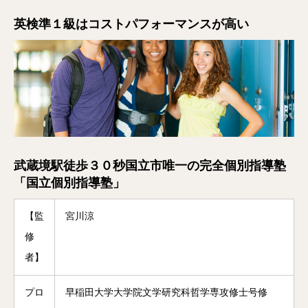
英検準１級はコストパフォーマンスが高い
武蔵境駅徒歩３０秒国立市唯一の完全個別指導塾
「国立個別指導塾」
【監
宮川涼
修
者】
プロ
早稲田大学大学院文学研究科哲学専攻修士号修