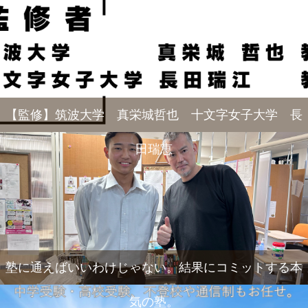
【監修】筑波大学 真栄城哲也 十文字女子大学 長
田瑞恵
塾に通えばいいわけじゃない。結果にコミットする本
気の塾。