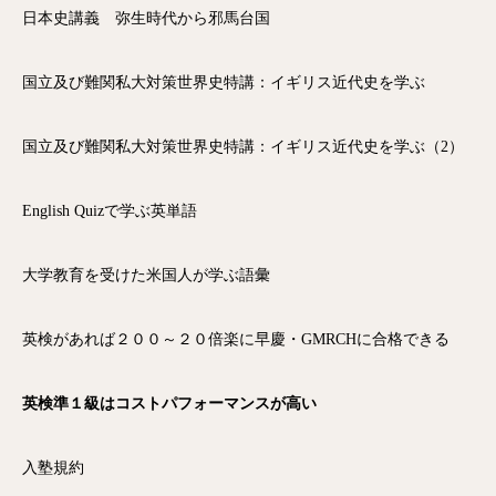
日本史講義 弥生時代から邪馬台国
国立及び難関私大対策世界史特講：イギリス近代史を学ぶ
国立及び難関私大対策世界史特講：イギリス近代史を学ぶ（2）
English Quizで学ぶ英単語
大学教育を受けた米国人が学ぶ語彙
英検があれば２００～２０倍楽に早慶・GMRCHに合格できる
英検準１級はコストパフォーマンスが高い
入塾規約