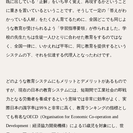
既に出している「正解」をいち早く覚え、再現するかということ
に重きを置いているということです。そうして一定の「答えがわ
かっている人材」をたくさん育てるために、全国どこでも同じよ
うな教育が受けられるよう「学習指導要領」が作られました。学
校の先生たちは生徒一人ひとりに合わせた教育をするのではな
く、全国一律に、いかえれば平等に、同じ教育を提供するという
システムの下、それを伝達する代理人となったわけです。
どのような教育システムにもメリットとデメリットがあるもので
すが、現在の日本の教育システムには、短期間で工業社会の即戦
力となる労働者を養成するという意味では非常に効率がよく、実
際日本の識字率は99％と非常に高く、教育ランキングの指標とし
ても有名なOECD（Organisation for Economic Co-operation and
Development：経済協力開発機構）による15歳児を対象にし、世