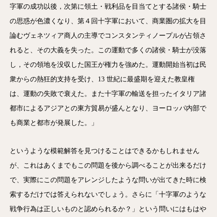
字軍の成功以後，次第に領土・戦利品を目当てとする諸侯・騎士
の思惑が色濃くなり、第４回十字軍において、商業圏の拡大を目
論むヴェネツィア商人の主導でコンスタンティノープルが占領さ
れると、その大義を失った。この運動で多くの諸侯・騎士が没落
し，その領地を没収した国王が権力を強めた。運動開始当初は民
衆からの熱狂的支持を受け、13 世紀に最盛期を迎えた教皇権
は、運動の失敗で衰えた。また十字軍の輸送を担ったイタリア諸
都市によるアジアとの東方貿易が盛んとなり、ヨーロッパ内部で
も商業と都市が発展した。」
というような模範解答を見つけることはできるかもしれません
が、これはあくまでもこの問題を後から調べることが出来るだけ
で、実際にこの問題をアレンジしたような問いが出てきた時に検
索するだけでは答えられないでしょう。さらに「十字軍のような
戦争行為は正しいものと認められるか？」という問いにはもはや