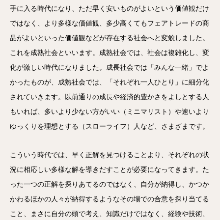
手に入る時代になり、ただ早く安いものがよいという価値観だけ
ではなく、より多様な価値観、多少高くてもフェアトレードの商
品がよいといった価値観などが存在する社会へと変貌しました。
これを成熟社会といいます。成熟社会では、社会は複雑化し、変
化が激しい時代になりました。成長社会では「みんな一緒」でよ
かったものが、成熟社会では、「それぞれ一人ひとり」に細分化
されていきます。以前通りの成長や経済的豊かさをよしとする人
もいれば、多いより少ない方がいい（ミニマリスト）や速いより
ゆっくりを理想とする（スローライフ）人など、さまざまです。
こういう時代では、早く正解を見つけることより、それぞれの状
況に相応しい多様な解を導きだすことが必要になってきます。た
った一つの正解を探りあてるのではなく、自分が納得し、かつか
かわるほかの人々が納得するようなその場での合意を探り当てる
こと、まさに自分の頭で考え、知識だけではなく、経験や技術、