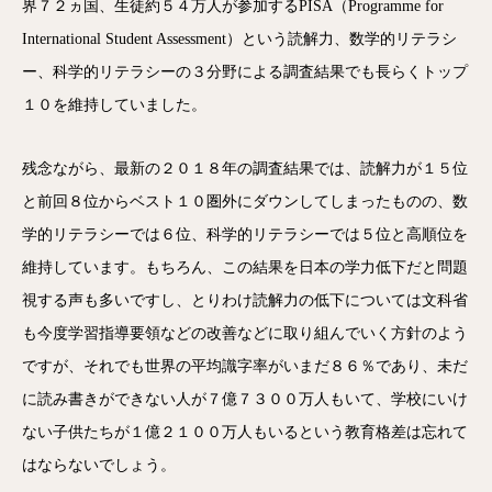
界７２ヵ国、生徒約５４万人が参加するPISA（Programme for
International Student Assessment）という読解力、数学的リテラシ
ー、科学的リテラシーの３分野による調査結果でも長らくトップ
１０を維持していました。
残念ながら、最新の２０１８年の調査結果では、読解力が１５位
と前回８位からベスト１０圏外にダウンしてしまったものの、数
学的リテラシーでは６位、科学的リテラシーでは５位と高順位を
維持しています。もちろん、この結果を日本の学力低下だと問題
視する声も多いですし、とりわけ読解力の低下については文科省
も今度学習指導要領などの改善などに取り組んでいく方針のよう
ですが、それでも世界の平均識字率がいまだ８６％であり、未だ
に読み書きができない人が７億７３００万人もいて、学校にいけ
ない子供たちが１億２１００万人もいるという教育格差は忘れて
はならないでしょう。