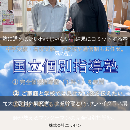
塾に通えばいいわけじゃない。結果にコミットする本
気の塾。
元大学教員や研究者、企業幹部といったハイクラス講
師が教えるマンツーマンの完全個別指導塾。
株式会社エッセン
電話
メール
Zoom