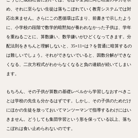
め、それに至らない生徒は落ちこぼれていく教育システムでは対
応出来ません。さらにこの悪循環は広まり、前書きで示したよう
に、小学校の段階で数学的暗黙知が養われなかった子供は、学年
を重ねるごとに、算数嫌い、数学嫌いがひどくなってきます。分
配法則をきちんと理解しないと、35×11=は？を普通に暗算するの
は難しいでしょう。それができないでいると、因数分解ができな
くなる、二次方程式がわからなくなると負の連鎖が続いてしまい
ます。
もちろん、その子供が算数の基礎レベルから学習しなおすべきこ
とは学校の先生も分かるはずです。しかし、その子供のためだけ
にほかの生徒を放っておいてマンツーマンで指導するわけにはい
きません。どうしても集団学習という形を保っている以上、落ち
こぼれは食い止められないのです。