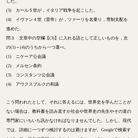
した。
(3) カール５世が，イタリア戦争を起こした。
(4) イヴァン４世（雷帝）が，ツァーリを名乗り，専制支配を
進めた。
問３ 文章中の空欄【(3)】に入れる語として正しいものを，次
の(1)～(4)のうちから一つ選べ。
(1) ニケーア公会議
(2) メルセン条約
(3) コンスタンツ公会議
(4) アウクスブルクの和議
こう問われたとして、それに答えるには、世界史を学んだことが
ない場合は、教科書を読み直すか社会や世界史の先生やその道の
専門家にいちいち訊かなければなりませんでした。しかし、現代
では、詳細に一つずつ検討するのは避けますが、Googleで検索す