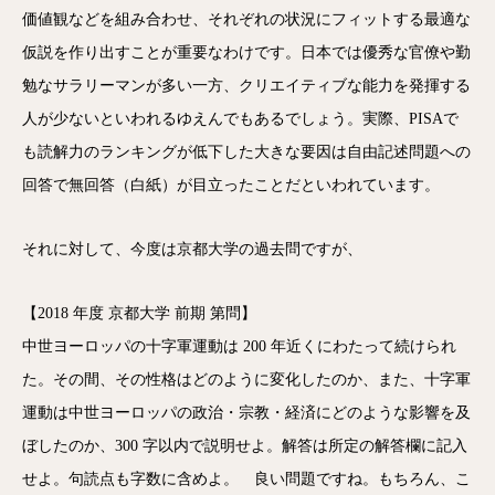
価値観などを組み合わせ、それぞれの状況にフィットする最適な
仮説を作り出すことが重要なわけです。日本では優秀な官僚や勤
勉なサラリーマンが多い一方、クリエイティブな能力を発揮する
人が少ないといわれるゆえんでもあるでしょう。実際、PISAで
も読解力のランキングが低下した大きな要因は自由記述問題への
回答で無回答（白紙）が目立ったことだといわれています。
それに対して、今度は京都大学の過去問ですが、
【2018 年度 京都大学 前期 第問】
中世ヨーロッパの十字軍運動は 200 年近くにわたって続けられ
た。その間、その性格はどのように変化したのか、また、十字軍
運動は中世ヨーロッパの政治・宗教・経済にどのような影響を及
ぼしたのか、300 字以内で説明せよ。解答は所定の解答欄に記入
せよ。句読点も字数に含めよ。 良い問題ですね。もちろん、こ