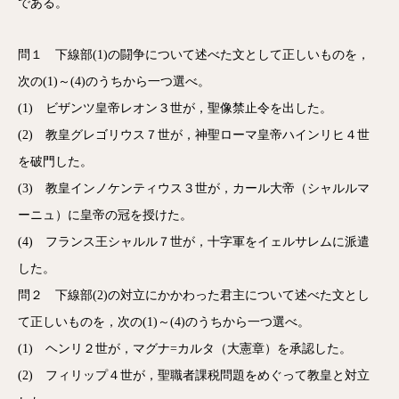
である。
問１ 下線部(1)の闘争について述べた文として正しいものを，
次の(1)～(4)のうちから一つ選べ。
(1) ビザンツ皇帝レオン３世が，聖像禁止令を出した。
(2) 教皇グレゴリウス７世が，神聖ローマ皇帝ハインリヒ４世
を破門した。
(3) 教皇インノケンティウス３世が，カール大帝（シャルルマ
ーニュ）に皇帝の冠を授けた。
(4) フランス王シャルル７世が，十字軍をイェルサレムに派遣
した。
問２ 下線部(2)の対立にかかわった君主について述べた文とし
て正しいものを，次の(1)～(4)のうちから一つ選べ。
(1) ヘンリ２世が，マグナ=カルタ（大憲章）を承認した。
(2) フィリップ４世が，聖職者課税問題をめぐって教皇と対立