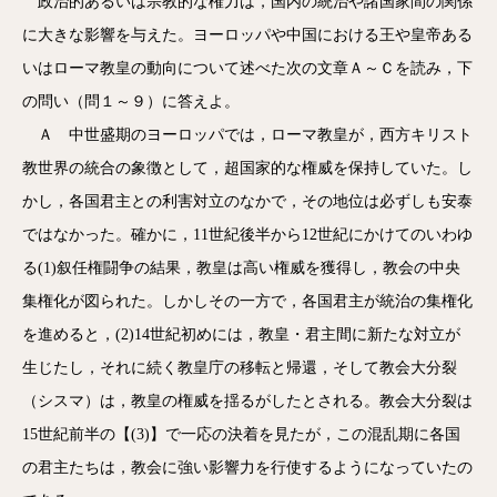
政治的あるいは宗教的な権力は，国内の統治や諸国家間の関係
に大きな影響を与えた。ヨーロッパや中国における王や皇帝ある
いはローマ教皇の動向について述べた次の文章Ａ～Ｃを読み，下
の問い（問１～９）に答えよ。
Ａ 中世盛期のヨーロッパでは，ローマ教皇が，西方キリスト
教世界の統合の象徴として，超国家的な権威を保持していた。し
かし，各国君主との利害対立のなかで，その地位は必ずしも安泰
ではなかった。確かに，11世紀後半から12世紀にかけてのいわゆ
る(1)叙任権闘争の結果，教皇は高い権威を獲得し，教会の中央
集権化が図られた。しかしその一方で，各国君主が統治の集権化
を進めると，(2)14世紀初めには，教皇・君主間に新たな対立が
生じたし，それに続く教皇庁の移転と帰還，そして教会大分裂
（シスマ）は，教皇の権威を揺るがしたとされる。教会大分裂は
15世紀前半の【(3)】で一応の決着を見たが，この混乱期に各国
の君主たちは，教会に強い影響力を行使するようになっていたの