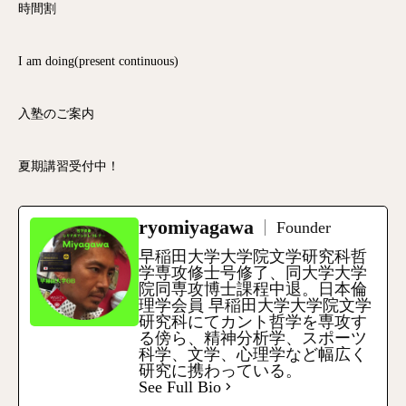
時間割
I am doing(present continuous)
入塾のご案内
夏期講習受付中！
ryomiyagawa
Founder
早稲田大学大学院文学研究科哲
学専攻修士号修了、同大学大学
院同専攻博士課程中退。日本倫
理学会員 早稲田大学大学院文学
研究科にてカント哲学を専攻す
る傍ら、精神分析学、スポーツ
科学、文学、心理学など幅広く
研究に携わっている。
See Full Bio