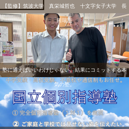
【監修】筑波大学 真栄城哲也 十文字女子大学 長
田瑞恵
塾に通えばいいわけじゃない。結果にコミットする本
気の塾。