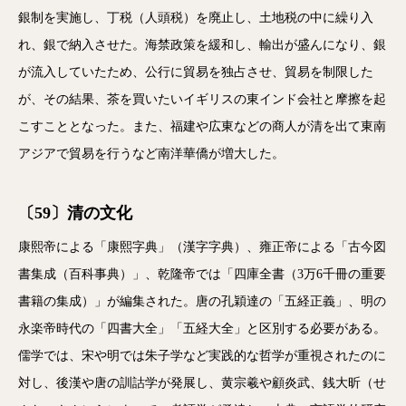
銀制を実施し、丁税（人頭税）を廃止し、土地税の中に繰り入
れ、銀で納入させた。海禁政策を緩和し、輸出が盛んになり、銀
が流入していたため、公行に貿易を独占させ、貿易を制限した
が、その結果、茶を買いたいイギリスの東インド会社と摩擦を起
こすこととなった。また、福建や広東などの商人が清を出て東南
アジアで貿易を行うなど南洋華僑が増大した。
〔59〕清の文化
康熙帝による「康熙字典」（漢字字典）、雍正帝による「古今図
書集成（百科事典）」、乾隆帝では「四庫全書（3万6千冊の重要
書籍の集成）」が編集された。唐の孔穎達の「五経正義」、明の
永楽帝時代の「四書大全」「五経大全」と区別する必要がある。
儒学では、宋や明では朱子学など実践的な哲学が重視されたのに
対し、後漢や唐の訓詁学が発展し、黄宗羲や顧炎武、銭大昕（せ