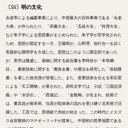
〔55〕明の文化
永楽帝による編纂事業により、中国最大の百科事典である「永楽
大典」が作られたり、「四書大全」、「五経大全」「性理大全」
など朱子学による思想書がまとめられた。朱子学が官学化された
ため、思想が固定する一方、王陽明が、心即理、知行合一を説く
実践的な陽明学を大成した。思想はこのように限定的であった
が、実学は隆盛し、薬物に関する総合書を李時珍が「本草綱
目」、農業技術に関する「農政全書」や暦法を研究した「崇禎暦
書」を著した徐光啓が登場した。また、産業技術を伝える宋応星
による「天工開物」が著された。庶民文学では、小説「三国志演
義」や「水滸伝」、「西遊記」、「金瓶梅」が生まれ、絵画で
は、董其昌が南宋画、仇英が院体画の流れを受け継ぐ北宋画で活
躍した。工芸では、景徳鎮で赤絵が始まった。この時代にイエズ
ス会宣教師のマテオ＝リッチが渡来し、中国初の世界地図である