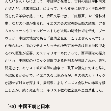
んたいきん）らによって、考証学が発達し、古典の言語学的研究
が進んだ。清末期には、によって、社会変革に結びつく実践を重
視した公羊学が起こった。庶民文学では、「紅楼夢」や「儒林外
史」などの小説が生まれ、イエズス会の宣教師活動の結果、アダ
ム＝シャールやフェルビーストらが大砲の鋳造技術を伝え、ブー
ヴェが、中国の地図である「皇輿全覧図（こうよぜんらんず）」
が作られた。明のマテオ＝リッチの坤輿万国全図は世界地図であ
るので区別が必要。カスティリオーネによって、西洋画法の紹介
がされ、中国初のバロック庭園である円明園が設計された。典礼
問題とは、キリスト教宣教師の論争で、孔子や祖先に対する祭祀
を認めるか否かで、イエズス会は認めるが、その他のカトリック
が認めず対立が深まり、康熙帝によりイエズス会以外の布教を禁
止したが、続く雍正帝は、キリスト教布教全般を全面禁止した。
〔60〕中国王朝と日本