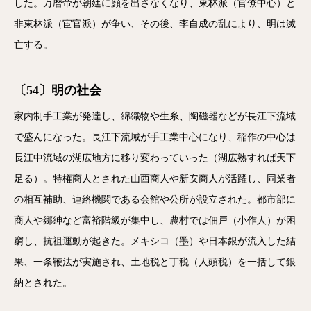
した。万暦帝が朝廷に顔を出さなくなり、東林派（官僚中心）と
非東林派（宦官派）が争い、その後、李自成の乱により、明は滅
亡する。
〔54〕明の社会
家内制手工業が発達し、綿織物や生糸、陶磁器などが長江下流域
で盛んになった。長江下流域が手工業中心になり、稲作の中心は
長江中流域の湖広地方に移り変わっていった（湖広熟すれば天下
足る）。特権商人とされた山西商人や新安商人が活躍し、同業者
の相互補助、連絡機関である会館や公所が設立された。都市部に
商人や郷紳など富裕階級が集中し、農村では佃戸（小作人）が困
窮し、抗祖運動が起きた。メキシコ（墨）や日本銀が流入した結
果、一条鞭法が実施され、土地税と丁税（人頭税）を一括して銀
納とされた。