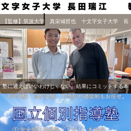
【監修】筑波大学 真栄城哲也 十文字女子大学 長
田瑞恵
塾に通えばいいわけじゃない。結果にコミットする本
気の塾。