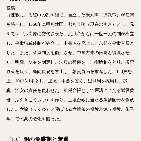
投稿
白蓮教による紅巾の乱を経て、自立した朱元璋（洪武帝）が江南
を統一し、1368年に明を建国。都を金陵（現在の南京）とし、元
をモンゴル高原に交代させた。洪武帝からは一世一元の制が樹立
し、皇帝独裁体制が確立し、中書省を廃止し、六部を皇帝直属と
した。また、科挙制度を復活させ、中国古来の伝統を復興させ
た。明律、明令を制定し、法典の整備をし、衛所制をとり、海禁
政策を取り、民間貿易を禁止し、朝貢貿易を推進した。110戸を1
里、10戸を1甲とし、里長、甲首を置く、里甲制を採用し、徴
税・治安の責任を負わせた。租税台帳として戸籍に当たる賦役黄
冊（ふえきこうさつ）を作り、土地台帳に当たる魚鱗図冊を作成
した。六諭（りくゆ）と呼ばれる六箇条の儒教道徳（儒教、朱子
学）で民衆の教化を図った。
〔53〕明の最盛期と衰退