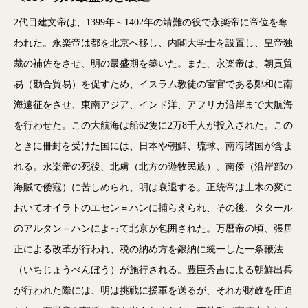
2代目建文帝は、1399年～1402年の靖難の役で永楽帝に帝位を奪
われた。永楽帝は都を北京へ移し、内閣大学士を設置し、皇帝独
裁の補佐をさせ、明の最盛期を築いた。また、永楽帝は、朝貢貿
易（勘合貿易）を促すため、イスラム教徒の宦官である鄭和に南
海遠征をさせ、東南アジア、インド洋、アフリカ沿岸まで大航海
を行わせた。この大航海は船62隻に2万8千人が投入された。この
ときに冊封を受けた国には、日本や朝鮮、琉球、南海諸国が含ま
れる。永楽帝の死後、北虜（北方の遊牧民族）、南倭（沿岸部の
海賊で倭寇）に苦しめられ、明は衰退する。正統帝は土木の変に
おいてオイラトのエセン＝ハンに捕らえられ、その後、タタール
のアルタン＝ハンによって北京が包囲された。万暦帝の頃、張居
正による改革が行われ、税の納め方を銀納に統一した一条鞭法
（いちじょうべんぼう）が施行される。豊臣秀吉による朝鮮出兵
が行われた際には、明は挑戦に援軍を送るが、それが財政を圧迫