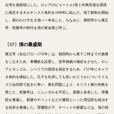
台湾を直轄領にした。ロシアのピョートル1世と外興安嶺を国境
に画定するネルチンスク条約を1689年に結んだ。地丁銀制を開始
し、税のかけ方を土地へ一本化した。ちなみに、康熙帝から雍正
帝、乾隆帝の時代を清の黄金期と呼ぶ。
〔57〕清の最盛期
雍正帝（在位1722～1735年）は、朝四時から夜十二時までの激務
をこなすため、軍機処を設置し、皇帝独裁の補佐をさせた。ロシ
アとモンゴル、シベリアの国境を画定するため、1727年にキャフ
タ条約を締結した。孔子を礼拝しても良いかどうかについてイエ
ズス会内部で起きた争い、典礼問題により、キリスト教の布教を
禁じた。乾隆帝は、ジュンガルを平定し、新疆と命名した。理藩
院を整備し、新疆やチベットなどの藩部といった周辺部を統治す
る役所を整備した。理藩院の下、チベットや新疆などは、清の領