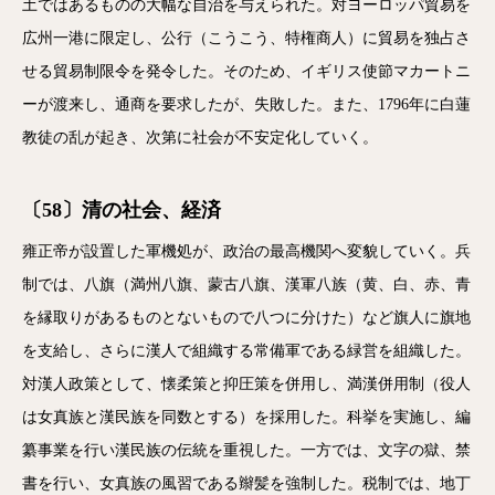
土ではあるものの大幅な自治を与えられた。対ヨーロッパ貿易を
広州一港に限定し、公行（こうこう、特権商人）に貿易を独占さ
せる貿易制限令を発令した。そのため、イギリス使節マカートニ
ーが渡来し、通商を要求したが、失敗した。また、1796年に白蓮
教徒の乱が起き、次第に社会が不安定化していく。
〔58〕清の社会、経済
雍正帝が設置した軍機処が、政治の最高機関へ変貌していく。兵
制では、八旗（満州八旗、蒙古八旗、漢軍八族（黄、白、赤、青
を縁取りがあるものとないもので八つに分けた）など旗人に旗地
を支給し、さらに漢人で組織する常備軍である緑営を組織した。
対漢人政策として、懐柔策と抑圧策を併用し、満漢併用制（役人
は女真族と漢民族を同数とする）を採用した。科挙を実施し、編
纂事業を行い漢民族の伝統を重視した。一方では、文字の獄、禁
書を行い、女真族の風習である辮髪を強制した。税制では、地丁