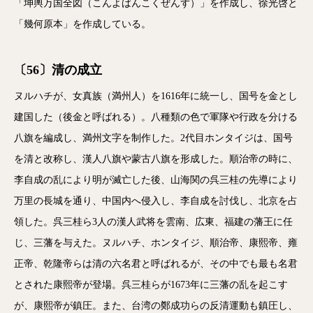
「坤輿万国全図（こんよばんこくぜんず）」を作成し、徐光啓と
「幾何原本」を作成している。
〔56〕清の成立
ヌルハチが、女真族（満州人）を1616年に統一し、国号を金とし
建国した（後金と呼ばれる）。八種類の色で軍隊や行政を分ける
八旗を編成し、満州文字を制作した。2代目ホンタイジは、国号
を清と改称し、漢人八旗や蒙古八旗を形成した。順治帝の時に、
李自成の乱により明が滅亡した後、山海関の呉三桂の先導により
万里の長城を通り、中国内へ侵入し、李自成を討伐し、北京を占
領した。呉三桂ら3人の漢人武将を雲南、広東、福建の藩王に任
じ、三藩を与えた。ヌルハチ、ホンタイジ、順治帝、康熙帝、雍
正帝、乾隆帝らは清の六名君と呼ばれるが、その中でも最も名君
とされた康熙帝が登場。呉三桂らが1673年に三藩の乱を起こす
が、康熙帝が鎮圧。また、台湾の鄭成功らの反清運動も鎮圧し、