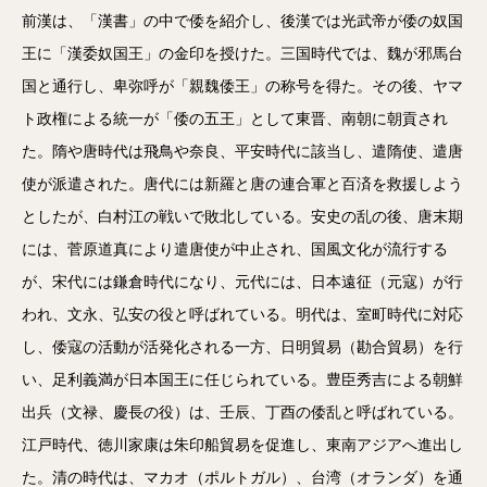
前漢は、「漢書」の中で倭を紹介し、後漢では光武帝が倭の奴国
王に「漢委奴国王」の金印を授けた。三国時代では、魏が邪馬台
国と通行し、卑弥呼が「親魏倭王」の称号を得た。その後、ヤマ
ト政権による統一が「倭の五王」として東晋、南朝に朝貢され
た。隋や唐時代は飛鳥や奈良、平安時代に該当し、遣隋使、遣唐
使が派遣された。唐代には新羅と唐の連合軍と百済を救援しよう
としたが、白村江の戦いで敗北している。安史の乱の後、唐末期
には、菅原道真により遣唐使が中止され、国風文化が流行する
が、宋代には鎌倉時代になり、元代には、日本遠征（元寇）が行
われ、文永、弘安の役と呼ばれている。明代は、室町時代に対応
し、倭寇の活動が活発化される一方、日明貿易（勘合貿易）を行
い、足利義満が日本国王に任じられている。豊臣秀吉による朝鮮
出兵（文禄、慶長の役）は、壬辰、丁酉の倭乱と呼ばれている。
江戸時代、徳川家康は朱印船貿易を促進し、東南アジアへ進出し
た。清の時代は、マカオ（ポルトガル）、台湾（オランダ）を通