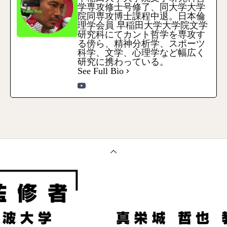
学専攻修士号修了、同大学大学
院同専攻博士課程中退。日本倫
理学会員 早稲田大学大学院文学
研究科にてカント哲学を専攻す
る傍ら、精神分析学、スポーツ
科学、文学、心理学など幅広く
研究に携わっている。
See Full Bio