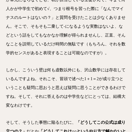
人かが中学生で初めて√、
つまり根号を習った際に「なんでマイ
ナスのルートはないの？」
と質問を受けたことは少なくありませ
ん。そこで、
そもそも二乗して-になるような実数はないよ、
な
どという話をしてもなかなか理解が得られませんし、正直、
そん
なことを説明しているだけ時間の無駄です（もちろん、
それを数
学的センスがあると表現することは可能なのですが）。
しかし、こういう壁は何も虚数以外にも、
沢山数学には存在して
いるんですよね。それこそ、冒頭で述べた1＋1＝2が成り立つと
いうことも疑問に思おうと思えば疑問に思うことができるわけで
すね。そして、それに答えるのは中学生などにとっては、結構大
変なわけです。
そして、そうした事態に陥るたびに、
「
どうしてこの公式は成り
立つの？」
だとか
「どうしてこれは○○
というやり方で解かないと