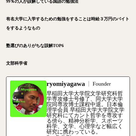
99％の人が誤解している国語の勉強法
有名大学に入学するための勉強をすることは時給３万円のバイト
をするようなもの
塾選びのありがちな誤解TOP6
文部科学省
ryomiyagawa
Founder
早稲田大学大学院文学研究科哲
学専攻修士号修了、同大学大学
院同専攻博士課程中退。日本倫
理学会員 早稲田大学大学院文学
研究科にてカント哲学を専攻す
る傍ら、精神分析学、スポーツ
科学、文学、心理学など幅広く
研究に携わっている。