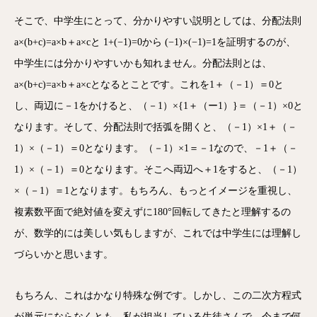
そこで、中学生にとって、分かりやすい説明としては、分配法則
a×(b+c)=a×b＋a×cと 1+(−1)=0から (−1)×(−1)=1を証明するのが、
中学生には分かりやすいかも知れません。分配法則とは、
a×(b+c)=a×b＋a×cとなるとことです。これを1＋（－1）＝0と
し、両辺に－1をかけると、（－1）×{1＋（ー1）}＝（－1）×0と
なります。そして、分配法則で括弧を開くと、（－1）×1＋（－
1）×（－1）＝0となります。（－1）×1＝－1なので、－1＋（－
1）×（－1）＝0となります。そこへ両辺へ＋1をすると、（－1）
×（－1）＝1となります。もちろん、もっとイメージを重視し、
複素数平面で絶対値を変えずに180°
回転してきたと理解するの
が、数学的には美しい気もしますが、これでは中学生には理解し
づらいかと思います。
もちろん、これはかなり特殊な例です。しかし、この二次方程式
が単元にならなくとも、私が担当している生徒さんで、今まで何