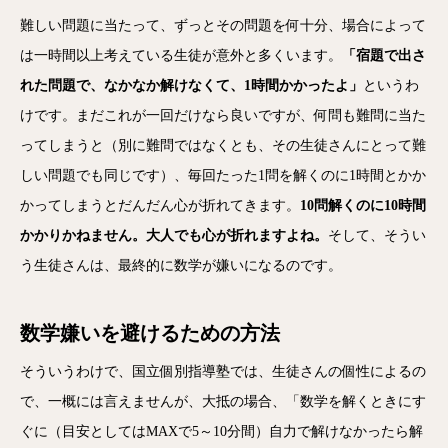
難しい問題に当たって、ずっとその問題を何十分、
場合によって
は一時間以上考えている生徒が意外と多くいます。
「
宿題で出さ
れた問題で、なかなか解けなくて、1時間かかったよ」
というわ
けです。まだこれが一回だけなら良いですが、
何問も難問に当た
ってしまうと（別に難問ではなくとも、
その生徒さんにとって難
しい問題でも同じです）、
毎回たった1問を解くのに1時間とかか
かってしまうとだんだん心
が折れてきます。
10問解くのに10時間
かかりかねません。大人でも心が折れますよね。
そして、そうい
う生徒さんは、最終的に数学が嫌いになるのです。
数学嫌いを避けるための方法
そういうわけで、国立個別指導塾では、
生徒さんの個性によるの
で、一概には言えませんが、大抵の場合、
「数学を解くときにす
ぐに（目安としてはMAXで5～10分間）
自力で解けなかったら解