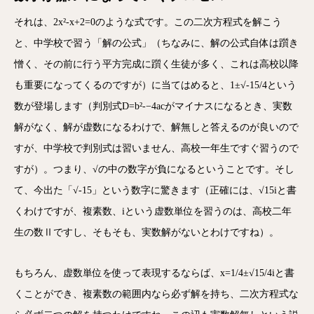
それは、2x²-x+2=0のような式です。
この二次方程式を解こう
と、中学校で習う「解の公式」（ちなみに、解の公式自体は躓き
憎く、その前に行う平方完成に躓く生徒が多く、これは高校以降
も重要になってくるのですが）に当てはめると、1±√-15/4という
数が登場します（判別式
D=b²-−4acがマイナスになるとき、実数
解がなく、
解が虚数になるわけで、解無しと答えるのが良いので
すが、
中学校で判別式は習いません、高校一年生ですぐ習うので
すが）。
つまり、√の中の数字が負になるということです。そし
て、
今出た「√-15」という数字に驚きます（正確には、√
15iと書
くわけですが、複素数、iという虚数単位を習うのは、
高校二年
生の数Ⅱですし、そもそも、実数解がないとわけですね）
。
もちろん、虚数単位を使って表現するならば、x=1/4±√15/4iと書
くことができ、複素数の範囲内なら必ず解を持ち、二次方程式な