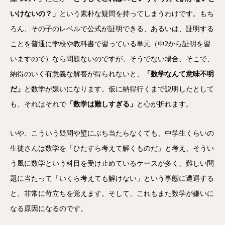
いけないの？」
という素朴な疑問を持っ
てしまうわけです。もち
ろん、その子のレベルで公式が証明できる、
あるいは、
証明する
ことを普通に学校や教科書で習っている単元（中2から証明を習
いますので）なら問題ない
のですが、そうでない場合、そこで、
納得のいく有意義な解答が得られないと、
「
数学なんて意味不明
だ」
と数学が嫌いになります。
仮に納得行くまで説明したとして
も、それはそれで
「
数学は難しすぎる」
と心が折れます。
いや、こういう疑問や壁にぶち当たらなくても、
中学生くらいの
生徒さんは数学を「ひたすら考えて解くものだ」
と考え、そうい
う風に数学という科目を受け止めているケースが多く、難しい問
題に当たって「いくら考えても解けない」という事態に遭遇する
と、非常に苛立ちを覚えます。そして、
これもまた数学が嫌いに
なる原因になるのです。