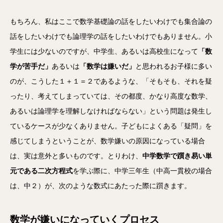
もちろん、
私はここで数学基礎論の話をしたいわけでも集合論の
話をしたいわ
けでも論理学の話をしたいわけでもありません。
小
学生には少ないのですが、中学生、あるいは高校生になって
「
数
学が苦手だ」
あるいは
「数学は嫌いだ」
と思われるお子様に多い
のが、こうした１＋１＝
２であるような、「
そもそも、それを疑
ったり、考えてしまっていては、その都度、かなり高度な数学、
あるいは論理学を理解しなければならない」という問題は発生し
ているケースが少なくありません。子どもによくある
「疑問」を
感じてしまうということが、
数学嫌いの原因になっている場合
は、実は意外と多いものです。
とりわけ、
中学数学で躓き易い単
元である二次方程式
を学ぶ際に、中学三年生（
中高一貫校の場合
は、中２）が、
次のような数式にあたった際に躓きます。
数学が嫌いになっていくプロセス