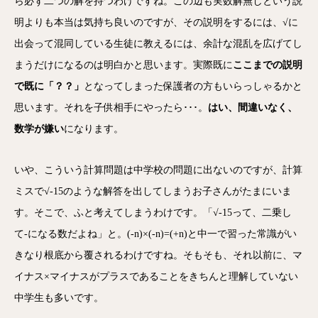
ら必ず二つの解を持つわけですね。この辺も実数解無しという説
明よりも本当は気持ち良いのですが、その説明をするには、√に
出会って混同している生徒に教えるには、余計な混乱を広げてし
まうだけになるのは明白かと思います。実際既に
ここまでの説明
で既に「？？」
となってしまった保護者の方もいらっしゃるかと
思います。それを子供相手にやったら･･･。
はい、間違いなく、
数学が嫌い
になります。
いや、こういう計算問題は中学校の問題に出ないのですが、
計算
ミスで√-
15のような解答を出してしまうお子さんがたまにいま
す。
そこで、ふと考えてしまうわけです。「√-15って、二乗し
て-
になる数だよね」と。(-n)×(-n)=(+n)
と中一で習った常識がい
きなり根底から覆されるわけですね。そもそも、それ以前に、マ
イナス×
マイナスがプラスであることをきちんと理解していない
中学生も多いです。