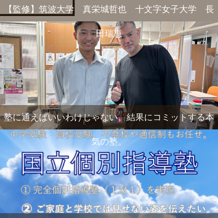
【監修】筑波大学 真栄城哲也 十文字女子大学 長
田瑞恵
塾に通えばいいわけじゃない。結果にコミットする本
気の塾。