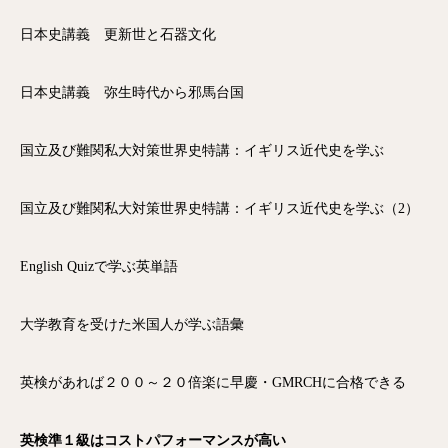
日本史講義 更新世と石器文化
日本史講義 弥生時代から邪馬台国
国立及び難関私大対策世界史特講：イギリス近代史を学ぶ
国立及び難関私大対策世界史特講：イギリス近代史を学ぶ（2）
English Quizで学ぶ英単語
大学教育を受けた米国人が学ぶ語彙
英検があれば２００～２０倍楽に早慶・GMRCHに合格できる
英検準１級はコストパフォーマンスが高い