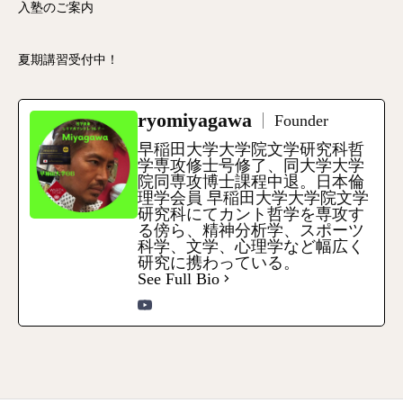
入塾のご案内
夏期講習受付中！
ryomiyagawa
Founder
早稲田大学大学院文学研究科哲
学専攻修士号修了、同大学大学
院同専攻博士課程中退。日本倫
理学会員 早稲田大学大学院文学
研究科にてカント哲学を専攻す
る傍ら、精神分析学、スポーツ
科学、文学、心理学など幅広く
研究に携わっている。
See Full Bio