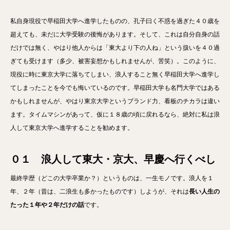
私自身現役で早稲田大学へ進学したものの、孔子曰く不惑を過ぎた４０歳を
超えても、未だに大学受験の後悔があります。そして、これは自分自身の話
だけでは無く、やはり他人からは「東大より下の人ね」という扱いを４０過
ぎても受けます（多少、被害妄想かもしれませんが、苦笑）。このように、
現役に時に東京大学に落ちてしまい、浪人すること無く早稲田大学へ進学し
てしまったことを今でも悔いているのです。早稲田大学も名門大学ではある
かもしれませんが、やはり東京大学というブランド力、看板のチカラは違い
ます。タイムマシンがあって、仮に１８歳の頃に戻れるなら、絶対に私は浪
人して東京大学へ進学することを勧めます。
０１ 浪人して東大・京大、早慶へ行くべし
最終学歴（どこの大学卒業か？）というものは、一生モノです。浪人を１
年、２年（昔は、二浪生も多かったものです）しようが、それは
長い人生の
たった１年や２年だけの話
です。