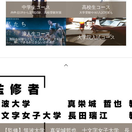
中学生コース
高校生コース
内申点UPから定期試験、高校受験対策
大学受験やAO入試対策も
浪人生コース
大学院入試コース
無駄な経験などない。あるのは、それは
糧にできるかできないかの差だ。
【監修】筑波大学 真栄城哲也 十文字女子大学 長