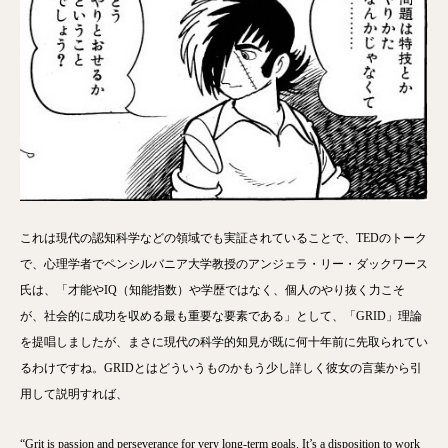
これは現代の認知科学などの領域でも実証されていることで、TEDのトーク
で、心理学者でペンシルバニア大学教授のアンジェラ・リー・ダックワース
氏は、「才能やIQ（知能指数）や学歴ではなく、個人のやり抜く力こそ
が、社会的に成功を収める最も重要な要素である」として、「GRID」理論
を提唱しましたが、まさに現代の科学的知見が既に何十年前に先取られてい
るわけですね。GRIDとはどういうものかもう少し詳しく彼女の言葉から引
用して説明すれば、
“Grit is passion and perseverance for very long-term goals. It’s a disposition to work