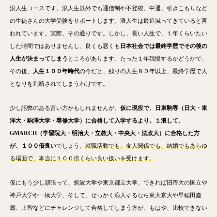
浪人生コースです。浪人生以外でも通信制や不登校、中退、引きこもりなど
の生徒さんの大学受験をサポートします。浪人生は最近減ってきていると言
われています。実際、その通りです。しかし、長い人生で、１年くらいたい
した時間ではありませんし、良くも悪くも
日本社会では最終学歴でその後の
人生が決まってしまう
ところがあります。たった１年我慢するかどうかで、
その後、
人生１００年時代
の今だと、残りの人生８０年以上、最終学歴で人
となりを判断されてしまうわけです。
少し語弊のある言い方かもしれませんが、
仮に現役で、日東駒専（日大・東
洋大・駒澤大学・専修大学）に合格して入学するより。１浪して、
GMARCH（学習院大・明治大・立教大・中央大・法政大）に合格した方
が、１００倍良い
でしょう。
就職活動でも、友人関係でも、結婚でもあらゆ
る場面で、本当に１００倍くらい良い扱いを受けます。
仮にもう少し頑張って、筑波大学や東京都立大学、できれば旧帝大の国立や
神戸大学や一橋大学、そして、せっかく浪人するなら東大京大や早稲田慶
應、上智などにチャレンジして合格してしまう方が、もはや、比較できない