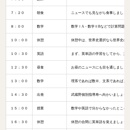
７：２０
朝食
ニュースでも見ながら食事しましょ
８：００
数学
数学ⅠA・数学ⅡBなどで計算問題を
１０：００
休憩
休憩中は、世界史選択なら世界史の
１０：３０
英語
まず、英単語の学習をしてから、文
１２；３０
昼食
お昼のニュースにも目を通しましょ
１３：００
数学
理系であれば数Ⅲ、文系であれば、数
１４：３０
出発
武蔵野個別指導寿へ向かいましょう
１５：００
授業
数学や英語で分からなかったところ
１６：３０
休憩
休憩の合間に英単語を覚えましょう