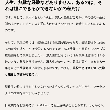
人生、無駄な経験などありません。あるのは、そ
れは糧にできるかできないかの差だけ
です。そして、浪人するというのは、無駄な経験どころか、その後の一生に
関わるセカンドチャンスを手に入れたようなもので、素晴らしいものである
のです。
そして、現役の時には、受験に対する意識が低かったり、受験勉強をし始め
るのが少し遅かったり苦労するものですが（私は受験三ヶ月前くらいから試
験勉強をして失敗しました）、浪人生にはそういう悩み失敗は怠惰に日々を
過ごさない限りあり得ません。浪人生だからこそ、意識も高く、まるまる一
年もかけて受験勉強に専念できるのです。つまり、
現役生とは全く違った取
り組みと学習が可能
です。
現役生の時には考えてもいなかったようなワンランク上どころか、ツーラン
ク上の大学を目指してみませんか。
日東駒専など論外です。GMARCHでも正直微妙なところです。せっかく浪