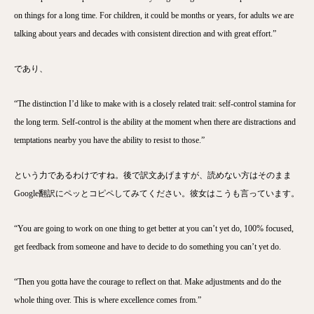
on things for a long time. For children, it could be months or years, for adults we are
talking about years and decades with consistent direction and with great effort.”
であり、
“The distinction I’d like to make with is a closely related trait: self-control stamina for
the long term. Self-control is the ability at the moment when there are distractions and
temptations nearby you have the ability to resist to those.”
という力であるわけですね。後で訳文あげますが、読めない方はそのまま
Google翻訳にペッとコピペしてみてください。彼女はこうも言っています。
“You are going to work on one thing to get better at you can’t yet do, 100% focused,
get feedback from someone and have to decide to do something you can’t yet do.
“Then you gotta have the courage to reflect on that. Make adjustments and do the
whole thing over. This is where excellence comes from.”