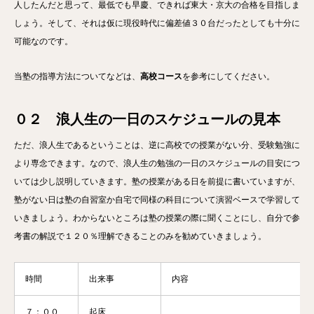
人したんだと思って、最低でも早慶、できれば東大・京大の合格を目指しま
しょう。そして、それは仮に現役時代に偏差値３０台だったとしても十分に
可能なのです。
当塾の指導方法についてなどは、
高校コース
を参考にしてください。
０２ 浪人生の一日のスケジュールの見本
ただ、浪人生であるということは、逆に高校での授業がない分、受験勉強に
より専念できます。なので、浪人生の勉強の一日のスケジュールの目安につ
いては少し説明していきます。塾の授業がある日を前提に書いていますが、
塾がない日は塾の自習室か自宅で同様の科目について演習ベースで学習して
いきましょう。わからないところは塾の授業の際に聞くことにし、自分で参
考書の解説で１２０％理解できることのみを勧めていきましょう。
時間
出来事
内容
７：００
起床