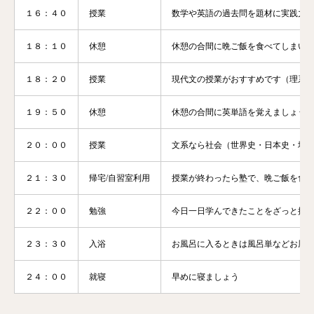
１６：４０
授業
数学や英語の過去問を題材に実践力
１８：１０
休憩
休憩の合間に晩ご飯を食べてしまい
１８：２０
授業
現代文の授業がおすすめです（理系
１９：５０
休憩
休憩の合間に英単語を覚えましょう
２０：００
授業
文系なら社会（世界史・日本史・地
２１：３０
帰宅/自習室利用
授業が終わったら塾で、晩ご飯を食べ
２２：００
勉強
今日一日学んできたことをざっと振り
２３：３０
入浴
お風呂に入るときは風呂単などお風
２４：００
就寝
早めに寝ましょう