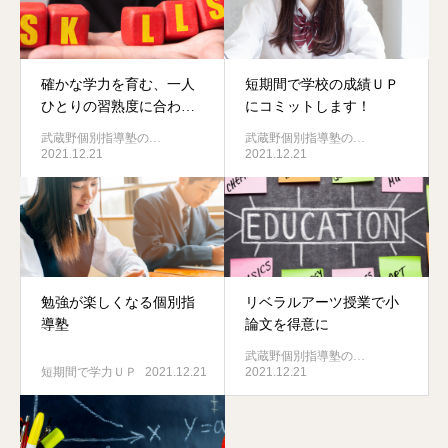
確かな学力を育む、一人
短期間で学校の成績ＵＰ
ひとりの習熟度に合わせ
にコミットします！
た授業
武蔵野個別指導塾の…
武蔵野個別指導塾の…
2021.12.21
2021.12.21
勉強が楽しくなる個別指
リベラルアーツ授業で小
導塾
論文を得意に
武蔵野個別指導塾の…
短期間で学力ＵＰ
2021.12.21
2021.12.21