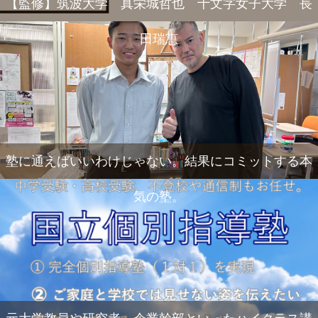
【監修】筑波大学 真栄城哲也 十文字女子大学 長
田瑞恵
塾に通えばいいわけじゃない。結果にコミットする本
気の塾。