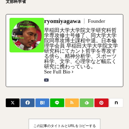
文部科学省
ryomiyagawa
Founder
早稲田大学大学院文学研究科哲
学専攻修士号修了、同大学大学
院同専攻博士課程中退。日本倫
理学会員 早稲田大学大学院文学
研究科にてカント哲学を専攻す
る傍ら、精神分析学、スポーツ
科学、文学、心理学など幅広く
研究に携わっている。
See Full Bio
この記事のタイトルとURLをコピーする