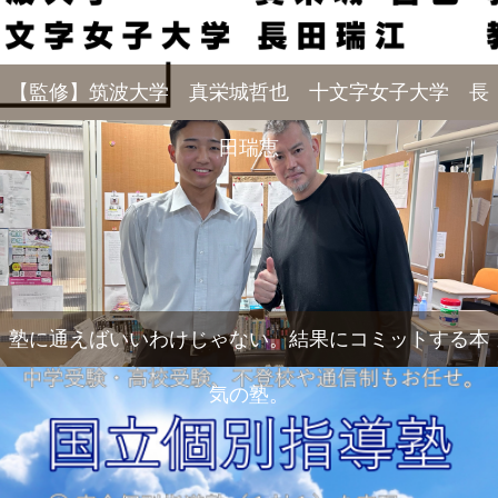
【監修】筑波大学 真栄城哲也 十文字女子大学 長
田瑞恵
塾に通えばいいわけじゃない。結果にコミットする本
気の塾。