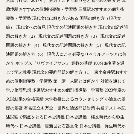
入試（社会、2017年）
共通テストで満点をとるための世界史
武
蔵境駅おすすめの個別指導塾・学習塾
三鷹駅おすすめの個別指
導塾・学習塾
現代文には解き方がある
国語の解き方（現代文
編）ｰ現代文への偏見
現代文の記述問題の解き方
現代文の記述問
題の解き方（2）
現代文の記述問題の解き方（3）
現代文の記述
問題の解き方（4）
現代文の記述問題の解き方（5）
現代文の記
述問題の解き方（6）
現代人にこそ必要なリベラルアーツとは何
か？
ホッブス『リヴァイアサン』
算数の基礎
100分de名著を通
じて学ぶ教養
現代文の要約問題の解き方（1）
東小金井駅おすす
めの個別指導塾・学習塾
第一講 人間とは何か？
対策を通じて
学ぶ倫理思想
多磨駅おすすめの個別指導塾・学習塾
2023年度の
入試結果の合格実績
大学教授によるカウンセリング
小論文の基
礎の基礎
有名国立も万全・世界史論述問題対策
共通テストや記
述試験で満点をとる日本史講義
日本史講義 縄文時代から弥生
時代へ
日本史講義 更新世と石器文化
日本史講義 弥生時代か