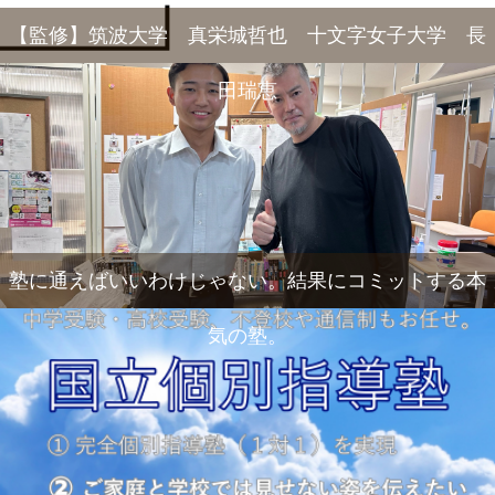
【監修】筑波大学 真栄城哲也 十文字女子大学 長
田瑞恵
塾に通えばいいわけじゃない。結果にコミットする本
気の塾。