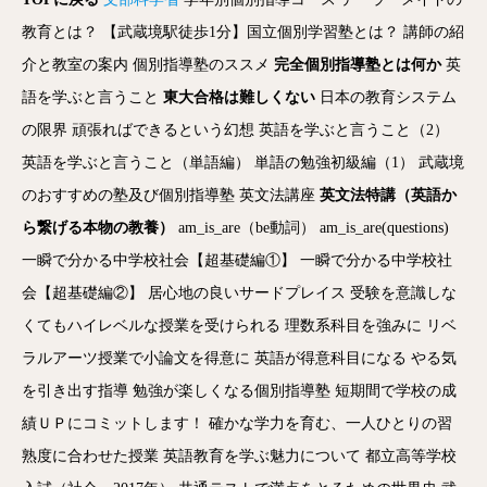
教育とは？
【武蔵境駅徒歩1分】国立個別学習塾とは？
講師の紹
介と教室の案内
個別指導塾のススメ
完全個別指導塾とは何か
英
語を学ぶと言うこと
東大合格は難しくない
日本の教育システム
の限界
頑張ればできるという幻想
英語を学ぶと言うこと（2）
英語を学ぶと言うこと（単語編）
単語の勉強初級編（1）
武蔵境
のおすすめの塾及び個別指導塾
英文法講座
英文法特講（英語か
ら繋げる本物の教養）
am_is_are（be動詞）
am_is_are(questions)
一瞬で分かる中学校社会【超基礎編①】
一瞬で分かる中学校社
会【超基礎編②】
居心地の良いサードプレイス
受験を意識しな
くてもハイレベルな授業を受けられる
理数系科目を強みに
リベ
ラルアーツ授業で小論文を得意に
英語が得意科目になる
やる気
を引き出す指導
勉強が楽しくなる個別指導塾
短期間で学校の成
績ＵＰにコミットします！
確かな学力を育む、一人ひとりの習
熟度に合わせた授業
英語教育を学ぶ魅力について
都立高等学校