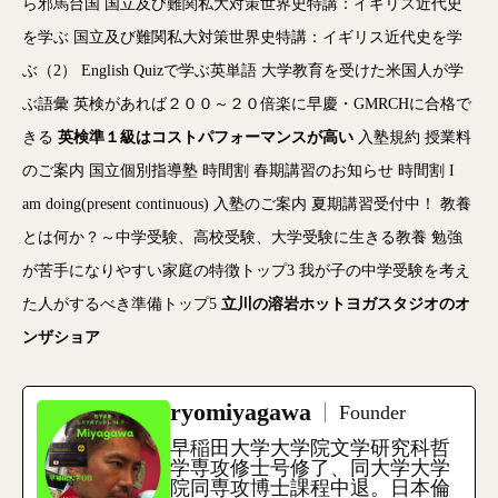
ら邪馬台国
国立及び難関私大対策世界史特講：イギリス近代史
を学ぶ
国立及び難関私大対策世界史特講：イギリス近代史を学
ぶ（2）
English Quizで学ぶ英単語
大学教育を受けた米国人が学
ぶ語彙
英検があれば２００～２０倍楽に早慶・GMRCHに合格で
きる
英検準１級はコストパフォーマンスが高い
入塾規約
授業料
のご案内
国立個別指導塾
時間割
春期講習のお知らせ
時間割
I
am doing(present continuous)
入塾のご案内
夏期講習受付中！
教養
とは何か？～中学受験、高校受験、大学受験に生きる教養
勉強
が苦手になりやすい家庭の特徴トップ3
我が子の中学受験を考え
た人がするべき準備トップ5
立川の溶岩ホットヨガスタジオのオ
ンザショア
ryomiyagawa
Founder
早稲田大学大学院文学研究科哲
学専攻修士号修了、同大学大学
院同専攻博士課程中退。日本倫