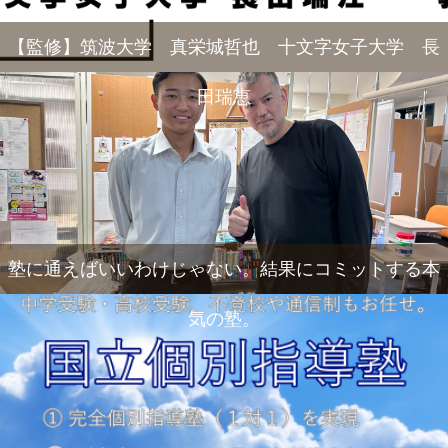
【監修】筑波大学 真栄城哲也 十文字女子大学 長
田瑞恵
塾に通えばいいわけじゃない。結果にコミットする本
気の塾。