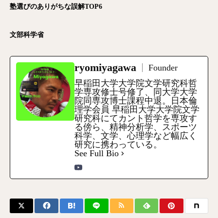
塾選びのありがちな誤解TOP6
文部科学省
ryomiyagawa
Founder
早稲田大学大学院文学研究科哲
学専攻修士号修了、同大学大学
院同専攻博士課程中退。日本倫
理学会員 早稲田大学大学院文学
研究科にてカント哲学を専攻す
る傍ら、精神分析学、スポーツ
科学、文学、心理学など幅広く
研究に携わっている。
See Full Bio