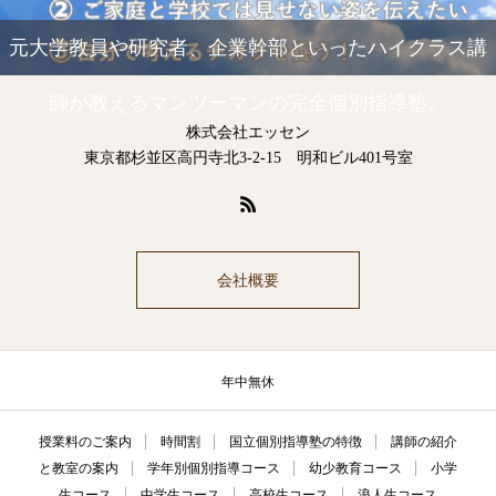
元大学教員や研究者、企業幹部といったハイクラス講
師が教えるマンツーマンの完全個別指導塾。
株式会社エッセン
東京都杉並区高円寺北3-2-15 明和ビル401号室
会社概要
年中無休
授業料のご案内
時間割
国立個別指導塾の特徴
講師の紹介
と教室の案内
学年別個別指導コース
幼少教育コース
小学
生コース
中学生コース
高校生コース
浪人生コース