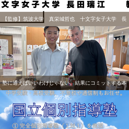
【監修】筑波大学 真栄城哲也 十文字女子大学 長
田瑞恵
塾に通えばいいわけじゃない。結果にコミットする本
気の塾。