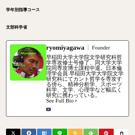
学年別指導コース
文部科学省
ryomiyagawa
Founder
早稲田大学大学院文学研究科哲
学専攻修士号修了、同大学大学
院同専攻博士課程中退。日本倫
理学会員 早稲田大学大学院文学
研究科にてカント哲学を専攻す
る傍ら、精神分析学、スポーツ
科学、文学、心理学など幅広く
研究に携わっている。
See Full Bio