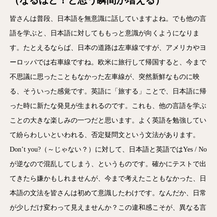
（なるほど！と思う瞬間が増える）
皆さんは普段、日本語を無意識に話していますよね。でも他の言
語を学ぶと、日本語に対してももっと意識が向くようになりま
す。たとえるならば、日本の道路は左車線ですが、アメリカやヨ
ーロッパでは右車線ですね。欧米に旅行して帰国すると、今まで
不思議に思ったこともなかった左車線が、突然新鮮なものに映
る、そういった感覚です。英語に「旅する」ことで、日本語に帰
った時に新たな発見が生まれるのです。これも、他の言語を学ぶ
ことの大きな楽しみの一つだと思います。よく英語を勉強してい
て紛らわしいといわれる、否定疑問文という文法があります。
Don’t you?（～じゃない？）に対して、日本語と英語ではYes / No
が逆なので混乱してしまう、というものです。確かにテストで出
てきたら嫌かもしれませんが、今まで考えたこともなかった、日
本語の文法を皆さんは初めて意識したわけです。なんだか、日常
が少しだけ変わって見えませんか？この違和感こそが、異なる言