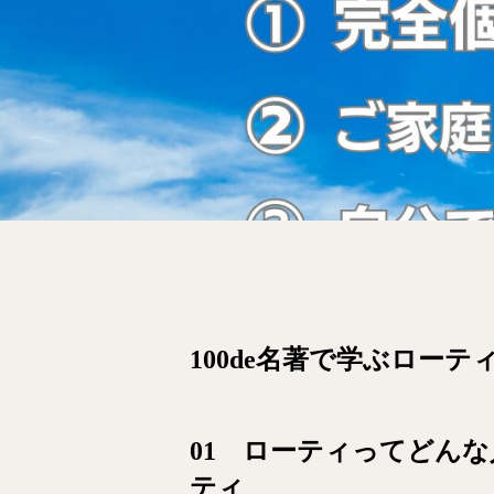
100de名著で学ぶロー
01 ローティってどん
ティ