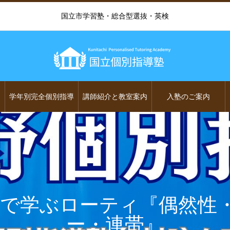
国立市学習塾・総合型選抜・英検
学年別完全個別指導
講師紹介と教室案内
入塾のご案内
e名著で学ぶローティ『偶然性
ー・連帯』