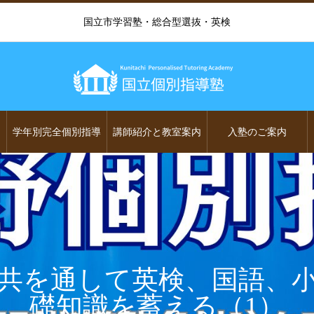
国立市学習塾・総合型選抜・英検
学年別完全個別指導
講師紹介と教室案内
入塾のご案内
共を通して英検、国語、
礎知識を蓄える（1）