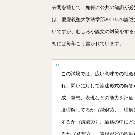
去問を通して、如何に公共の知識が必
は、慶應義塾大学法学部2017年の論
いですが、むしろ小論文の対策をする
初には毎年こう書かれています。
この試験では、広い意味での社会
れ、問いに対して論述形式の解答
成、発想、表現などの能力を評価
度理解してるか
（読解力）
、理解
するか
（構成力）
、論述の中にど
るか
（発想力）
、表現がどの程度