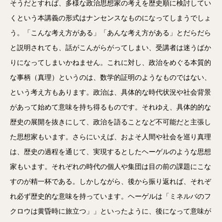
そうだとすれば、多様な政治思想家の考えを歴史順に検討してい
くという本講義の形式はナンセンスなものになってしまうでしょ
う。「こんな考え方がある」「あんな考え方がある」とだらだら
と説明されても、話がこんがらがってしまい、受講者は迷うばか
りになってしまいかねません。これに対し、政治をめぐる本質的
な事柄（真理）というのは、数学的証明のようなものではない、
という考え方もあります。政治は、具体的な時代状況や社会背景
があって始めて意味を持ち得るものです。それゆえ、具体的的な
歴史の展開を抜きにして、政治を語ることなど不可能だと主張し
た思想家もいます。さらにいえば、およそ人間や社会を巡り真理
は、歴史の過程を通じて、実現するとしたヘーゲルのような思想
家もいます。それぞれの時代の個人や集団は目の前の課題にこな
すのが精一杯である。しかしながら、後から振り返れば、それぞ
れ必ず歴史的な意味を持っています。ヘーゲルは「ミネルバのフ
クロウは黄昏時に旅立つ」」といったように、後になって意味が