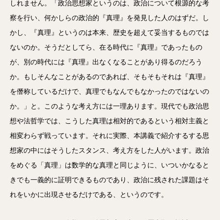
しれません。「政治思想家というのは、政治について根源的な考
察を行い、何かしらの政治的『真理』を発見した人のはずだ。し
かし、『真理』というのは本来、歴史を超えて妥当するものでは
ないのか。そうだとしてら、在る時代に『真理』であったもの
が、別の時代には『真理』出なくなることがあり得るのだろう
か。もしそんなことがあるのであれば、そもそもそれは『真理』
を僭称しているだけで、真理でもなんでもなかったのではないの
か。」と。このような考え方には一理あります。現代でも政治思
想や法哲学では、こうした真理は相対的であるという相対主義と
相変わらず戦っています。それに実際、本講義で紹介するする思
想家の中にはそうしたスタンス、考え方をした人がいます。政治
をめぐる「真理」は数学的な真理と同じように、いついかなると
きでも一義的に証明できるものであり、政治に残された課題はそ
れをいかに出現させるだけである、というのです。