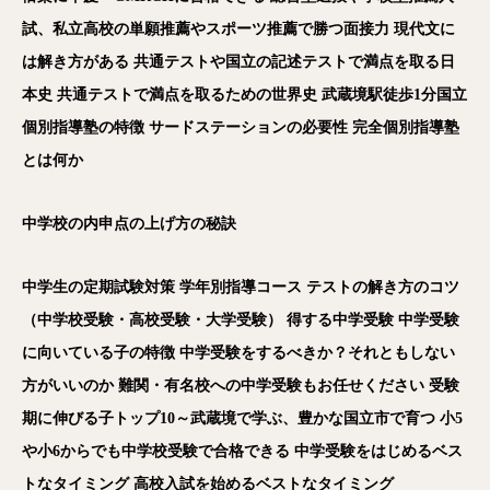
試、私立高校の単願推薦やスポーツ推薦で勝つ面接力
現代文に
は解き方がある
共通テストや国立の記述テストで満点を取る日
本史
共通テストで満点を取るための世界史
武蔵境駅徒歩1
分国立
個別指導塾の特徴
サードステーションの必要性
完全個別指導塾
とは何か
中学校の内申点の上げ方の秘訣
中学生の定期試験対策
学年別指導コース
テストの解き方のコツ
（中学校受験・高校受験・大学受験）
得する中学受験
中学受験
に向いている子の特徴
中学受験をするべきか？それともしない
方がいいのか
難関・有名校への中学受験もお任せください
受験
期に伸びる子トップ10
～武蔵境で学ぶ、豊かな国立市で育つ
小5
や小6
からでも中学校受験で合格できる
中学受験をはじめるベス
トなタイミング
高校入試を始めるベストなタイミング