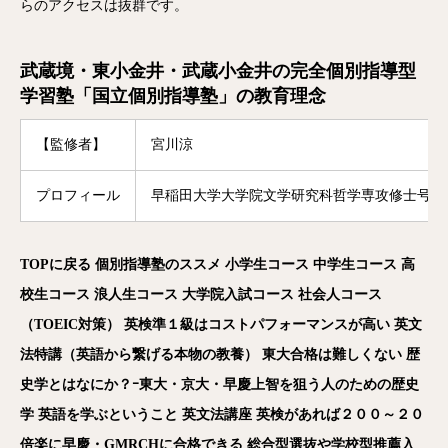
らのアクセスは抜群です。
武蔵境・東小金井・武蔵小金井の完全個別指導型
学習塾「国立個別指導塾」の教育理念
【監修者】
宮川涼
プロフィール
早稲田大学大学院文学研究科哲学専攻修士号修
TOP
に戻る
個別指導塾のススメ
小学生コース
中学生コース
高
校生コース
浪人生コース
大学院入試コース
社会人コース
（TOEIC
対策）
英検準１級はコストパフォーマンスが高い
英文
法特講（英語から繋げる本物の教養）
東大合格は難しくない
歴
史学とはなにか？ｰ東大・京大・早慶上智を狙う人のための歴史
学
英語を学ぶということ
英文法講座
英検があれば２００～２０
倍楽に早慶・GMRCH
に合格できる
総合型選抜や学校型推薦入