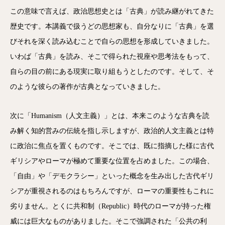
この意味で言えば、政治思想史とは「古典」が読み継がれてきた
歴史です。本講義で扱うどの思想家も、自分なりに「古典」を選
びそれを深く読み込むことで自らの思想を形成していきました。
いわば「古典」を読み、そこで得られた視座や思考法をもって、
自らの目の前にある現実に取り組もうとしたのです。そして、そ
のような彼らの著作が古典となっていきました。
次に「Humanism（人文主義）」とは、本来このような古典を読
み解く知的営みの伝統を指し示しますが、政治的人文主義とは特
に政治に焦点を置くものです。そこでは、既に指摘した様に古代
ギリシアやローマが極めて重要な位置を占めました。この場合、
「自由」や「デモクラシー」といった概念を生み出した古代ギリ
シアが重視されるのはもちろんですが、ローマの重要性もこれに
劣りません。とくに共和制（Republic）時代のローマが持った権
威には巨大なものがありました。そこで強調された「公共の利