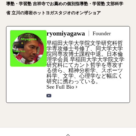
導塾・学習塾
吉祥寺でお薦めの個別指導塾・学習塾
文部科学
省
立川の溶岩ホットヨガスタジオのオンザショア
ryomiyagawa
Founder
早稲田大学大学院文学研究科哲
学専攻修士号修了、同大学大学
院同専攻博士課程中退。日本倫
理学会員 早稲田大学大学院文学
研究科にてカント哲学を専攻す
る傍ら、精神分析学、スポーツ
科学、文学、心理学など幅広く
研究に携わっている。
See Full Bio