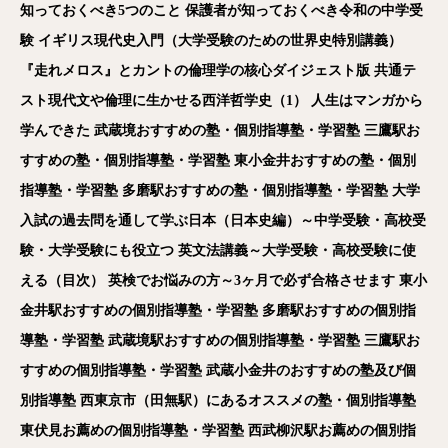
知っておくべき5
つのこと
保護者が知っておくべき令和の中学受
験
イギリス現代史入門（大学受験のための世界史特別講義）
『走れメロス』とカントの倫理学の核心ダイジェスト版
共通テ
スト現代文や倫理に生かせる西洋哲学史（1
）
人生はマンガから
学んできた
武蔵境おすすめの塾・個別指導塾・学習塾
三鷹駅お
すすめの塾・個別指導塾・学習塾
東小金井おすすめの塾・個別
指導塾・学習塾
多磨駅おすすめの塾・個別指導塾・学習塾
大学
入試の過去問を通して学ぶ日本（日本史編）～中学受験・高校受
験・大学受験にも役立つ
英文法講義～大学受験・高校受験に使
える（目次）
英検でお悩みの方～3
ヶ月で必ず合格させます
東小
金井駅おすすめの個別指導塾・学習塾
多磨駅おすすめの個別指
導塾・学習塾
武蔵境駅おすすめの個別指導塾・学習塾
三鷹駅お
すすめの個別指導塾・学習塾
武蔵小金井のおすすめの塾及び個
別指導塾
西東京市（田無駅）にあるオススメの塾・個別指導塾
東伏見お薦めの個別指導塾・学習塾
西武柳沢駅お薦めの個別指