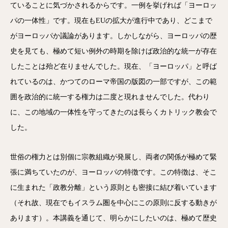
ていることに気づかされるからです。一例を挙げれば「ヨーロッ
パの一体性」です。現在もEUの拡大が進行中であり、どこまで
がヨーロッパか議論があります。しかしながら、ヨーロッパの歴
史を見ても、極めて短い例外の時期を除けば政治的な統一が存在
したことは殆ど在りませんでした。現在、「ヨーロッパ」と呼ば
れているのは、かつてのローマ帝国の版図の一部ですが、この範
囲を政治的に統一する権力は二度と現れませんでした。代わり
に、この地域の一体性を守ってきたのは長らくカトリック教会で
した。
世俗の権力とは別個に宗教組織が発展し、両者の関係が極めて緊
張に満ちていたのが、ヨーロッパの特徴です。この特徴は、そこ
に生まれた「政教分離」という原則とも密接に結び着いています
（それ故、現在でもイスラム圏を中心にこの原則に反する動きが
あります）。本講義を通じて、明らかにしたいのは、極めて歴史