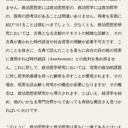
ません。政治思想史には政治思想史の、政治哲学には政治哲学
の、固有の思考法があることは間違いありません。両者を安易に
結びつけることは慎むべきでしょう。少なくとも、政治思想史研
究においては、古典となる文献のテキストの精緻な読解と、その
古典が書かれた時代状況や社会背景の理解が必要不可欠です。こ
のことを抜きに、古典で読んだことを直ちに自分の目の前の現実
に適用すれば時代錯誤（Anachronism）との批判を免れ得ませ
ん。これに対して、政治哲学研究においては、現実の政治的課題
に対し哲学的基礎を持った解答を示すことが重視されます。その
場合、現実を読み解く何等かの概念が必要になりますが、その概
念は、政治思想史研究から導入されます。とはいえ、経済学を始
め、他のいかなる専門分野からであっても有効な概念さえ見つか
ればいいわけです。
このように、政治思想史と政治哲学は直ちに一体であるとはいえ