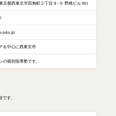
011 東京都西東京市田無町２丁目９−６ 野崎ビル 801
5
u-juku.jp/
アを中心に西東京市
ンの個別指導塾です。
無校です。