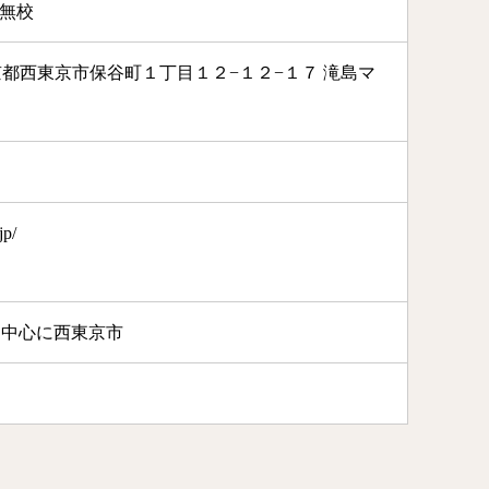
田無校
5 東京都西東京市保谷町１丁目１２−１２−１７ 滝島マ
jp/
を中心に西東京市
。