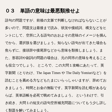
０３ 単語の意味は最悪類推せよ
語句の問題ですが、前後の文脈で判断しなければならないことが
多いので、問題文は最後まで読み、状況や接続詞、構文などをヒ
ントにして、空所に入る語句のおおよその意味のイメージを掴ん
でから、選択肢を選びましょう。知らない語句が出てきた場合も
焦らずに、接頭辞や接尾辞などから意味を類推しましょう。ま
た、形容詞や副詞の問題の場合は、元の同市の意味を考えること
も役立つでしょう。 ところで、この大問１攻略にあたって、英
字新聞（とりわけ、The Japan Times や The Daily Yomiuriなど）を
読むことを薦める方などもたまにいらっしゃいますが、辞めてお
きましょう。時間とお金の無駄です。英字新聞を読む暇があるな
らば、英単語帳を必死で眺めてみましょう。 というわけで、引
き続き、大問１の短文の語句空所補充問題についてもう少し詳し
く類題を解いてみましょう。