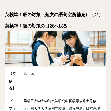
英検準１級の対策（短文の語句空所補充）（２）
英検準１級の対策の目次へ戻る
【監
宮川涼
修
者】
プロ
早稲田大学大学院文学研究科哲学専攻修士号修
フィ
了、同大学大学院同専攻博士課程中退。日本倫理