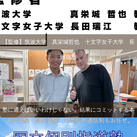
【監修】筑波大学 真栄城哲也 十文字女子大学 長
田瑞恵
塾に通えばいいわけじゃない。結果にコミットする本
気の塾。