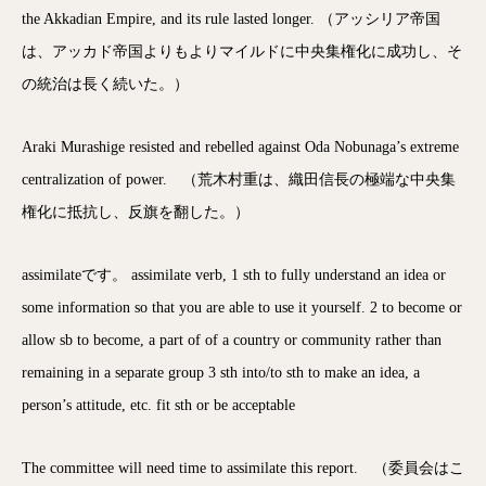
the Akkadian Empire, and its rule lasted longer. （アッシリア帝国
は、アッカド帝国よりもよりマイルドに中央集権化に成功し、そ
の統治は長く続いた。）
Araki Murashige resisted and rebelled against Oda Nobunaga’s extreme
centralization of power. （荒木村重は、織田信長の極端な中央集
権化に抵抗し、反旗を翻した。）
assimilateです。 assimilate verb, 1 sth to fully understand an idea or
some information so that you are able to use it yourself. 2 to become or
allow sb to become, a part of of a country or community rather than
remaining in a separate group 3 sth into/to sth to make an idea, a
person’s attitude, etc. fit sth or be acceptable
The committee will need time to assimilate this report. （委員会はこ