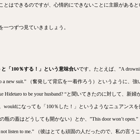
ことはできるのですが、心情的にできないことに主眼があると
を一つずつ見ていきましょう。
と「100％する！」という意味合い
です。たとえば、”A drowning ma
myself to a new suit.” （奮発して背広を一着作ろう）とい
e Hidetaro to be your husband? “と聞いてきたのに対して
wouldになっても「100％した！」というようなニュアンス
 come off.” （この瓶の蓋はどうしても開かない）とか、”This door won
son and would not listen to me.” （彼はとても頑固の人だ