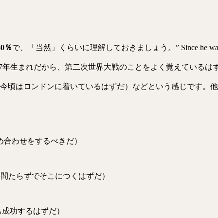
0％
で、「当然」くらいに理解しておきましょう。” Since he was born in 1
 “（彼は1927年生まれだから、第二次世界大戦のことをよく覚えているはずだ）や” The
佐々木さん一家は今頃はロンドンに着いているはずだ）などという感じで
（君はその埋め合わせをするべきだ）
 hour. （一時間たらずでそこにつくはずだ）
（彼は今度も成功するはずだ）