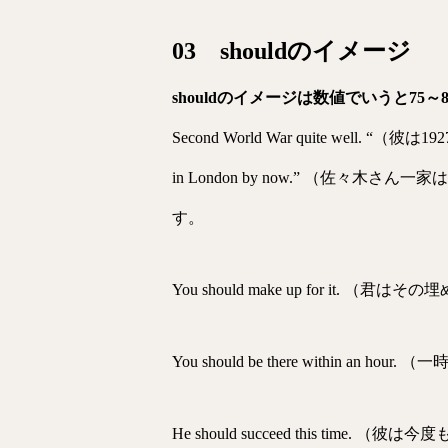
03 shouldのイメージ
shouldのイメージは数値でいうと75～8
Second World War quite well.
in London by now.” （
す。
You should make up for it. 
You should be there within an
He should succeed this time. 