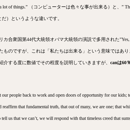
lot of things.” （コンピューターは色々な事が出来る）と、” This kind of
ることだ）というような違いです。
合衆国第44代大統領オバマ大統領の演説で多用された”Yes, w
たものですが、これは「私たちは出来る」という意味ではあり
紹介する度に数値でその程度を説明していきますが、
canは
ut our people back to work and open doors of opportunity for our kids; t
 reaffirm that fundamental truth, that out of many, we are one; that w
ll us that we can’t, we will respond with that timeless creed that sums 