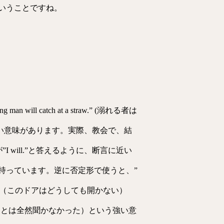
いうことですね。
n will catch at a straw.” (溺れる者は
うように、強い意味があります。実際、教会で、結
、新婦が”I will.”と答えるように、断言に近い
を持っています。逆に否定形で使うと、”
’t open.” （このドアはどうしても開かない）
ったので、私の言うことは全然聞かなかった）という強い意