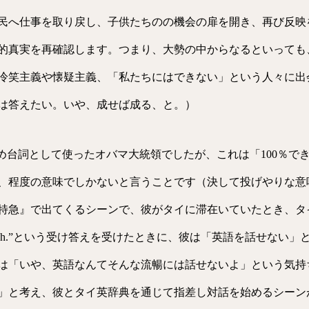
民へ仕事を取り戻し、子供たちのの機会の扉を開き、再び反映
的真実を再確認します。つまり、大勢の中からなるといっても
冷笑主義や懐疑主義、「私たちにはできない」という人々に出
は答えたい。いや、成せば成る、と。）
an.”を決め台詞として使ったオバマ大統領でしたが、これは「100
、程度の意味でしかないと言うことです（決して投げやりな意
出てくるシーンで、彼がタイに滞在いていたとき、タイの青年に” Can
 speak English.”という受け答えを受けたときに、彼は「英語を
は「いや、英語なんてそんな流暢には話せないよ」という気持
」と考え、彼とタイ英辞典を通じて指差し対話を始めるシーン