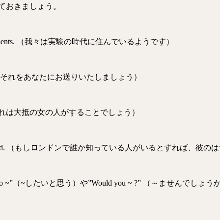
ておきましょう。
ge of experiments. （我々は実験の時代に住んでいるようです）
to you. （喜んでそれをあなたにお送りいたしましょう）
men do. （それは大抵の女の人がすることでしょう）
know, he should. （もしロンドンで誰か知っている人がいるとすれば、彼
o ~”（~したいと思う）や”Would you ~ ?” （～ませんでしょうか？）