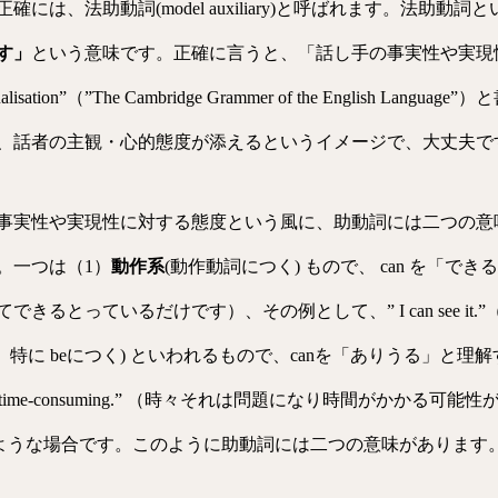
は、法助動詞(model auxiliary)と呼ばれます。法助
す」
という意味です。正確に言うと、「話し手の事実性や実現
ty or actualisation”（”The Cambridge Grammer of the Eng
、話者の主観・心的態度が添えるというイメージで、大丈夫で
事実性や実現性に対する態度という風に、助動詞には二つの意味
。一つは（1）
動作系
(動作動詞につく) もので、 can を「
るとっているだけです）、その例として、” I can see i
、特に beにつく) といわれるもので、canを「ありうる」と
ematic and time-consuming.” （時々それは問題になり時間がかかる可
）というような場合です。このように助動詞には二つの意味があります