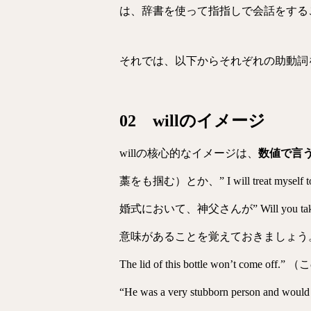
は、辞書を使って指指しで会話をする
それでは、以下からそれぞれの助動詞
02 willのイメージ
willの核心的なイメージは、
数値で言う
藁をも掴む）とか、” I will treat 
婚式において、神父さんが” Will you tak
意味があることを覚えておきましょう。
The lid of this bottle won’t
“He was a very stubborn per