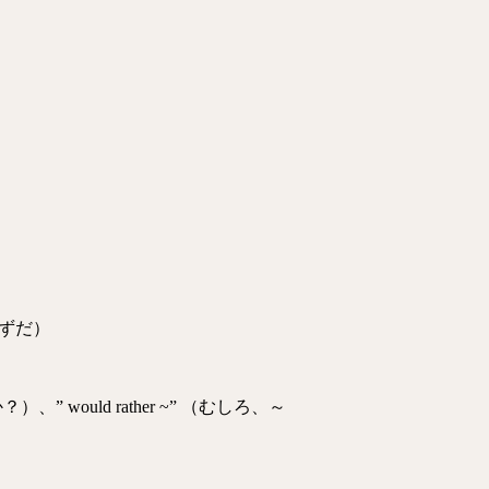
のはずだ）
、” would rather ~” （むしろ、～