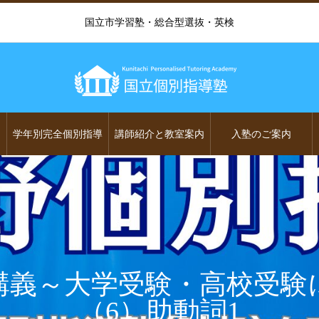
国立市学習塾・総合型選抜・英検
学年別完全個別指導
講師紹介と教室案内
入塾のご案内
講義～大学受験・高校受験
（6）助動詞1