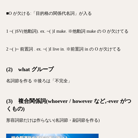
■O が欠ける:「目的格の関係代名詞」が入る
1 ~( )SV(他動詞). ex. ~( )I make. ※他動詞 make の O が欠けてる
2 ~( )~ 前置詞 . ex. ~( )I live in. ※前置詞 in の O が欠けてる
(2) what グループ
名詞節を作る ※後ろは「不完全」
(3) 複合関係詞(whoever / however など,-ever がつ
くもの)
形容詞節だけは作らない(名詞節・副詞節を作る)