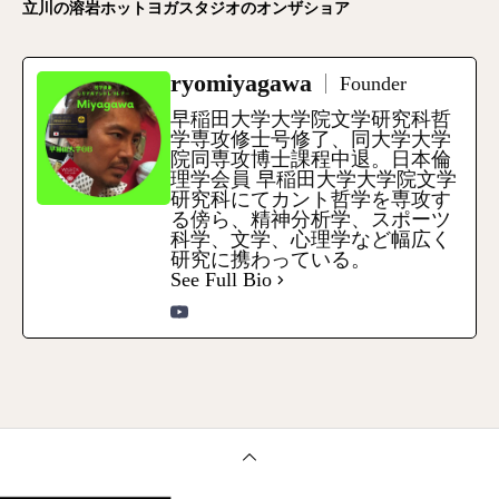
立川の溶岩ホットヨガスタジオのオンザショア
ryomiyagawa
Founder
早稲田大学大学院文学研究科哲
学専攻修士号修了、同大学大学
院同専攻博士課程中退。日本倫
理学会員 早稲田大学大学院文学
研究科にてカント哲学を専攻す
る傍ら、精神分析学、スポーツ
科学、文学、心理学など幅広く
研究に携わっている。
See Full Bio