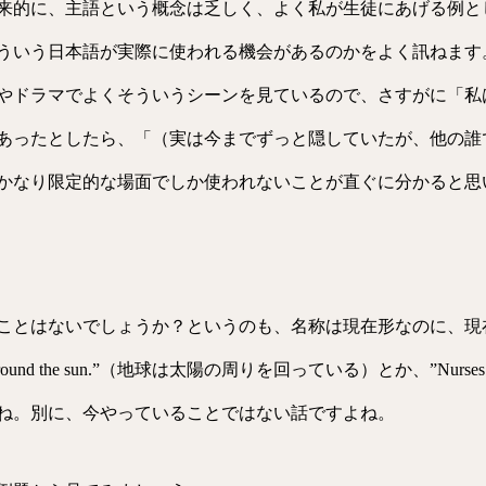
に、主語という概念は乏しく、よく私が生徒にあげる例として言えば
ういう日本語が実際に使われる機会があるのかをよく訊ねます
やドラマでよくそういうシーンを見ているので、さすがに「私
あったとしたら、「（実は今までずっと隠していたが、他の誰
かなり限定的な場面でしか使われないことが直ぐに分かると思
ことはないでしょうか？というのも、名称は現在形なのに、現
nd the sun.”（地球は太陽の周りを回っている）とか、”Nurses take care
ね。別に、今やっていることではない話ですよね。