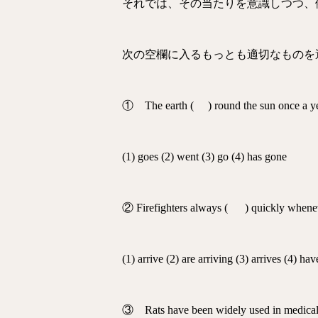
それでは、その当たりを意識しつつ、
次の空欄に入るもっとも適切なものを
① The earth ( ) round the sun once a ye
(1) goes (2) went (3) go (4) has gone
② Firefighters always ( ) quickly wheneve
(1) arrive (2) are arriving (3) arrives (4) hav
③ Rats have been widely used in medical 