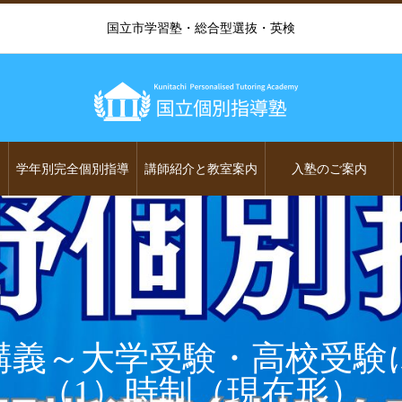
国立市学習塾・総合型選抜・英検
学年別完全個別指導
講師紹介と教室案内
入塾のご案内
講義～大学受験・高校受験
（1）時制（現在形）