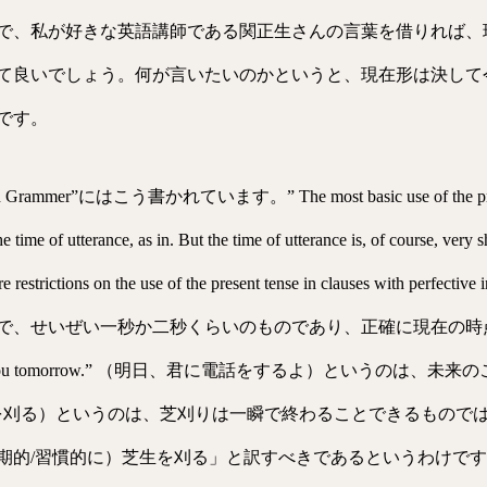
で、私が好きな英語講師である関正生さんの言葉を借りれば、
て良いでしょう。何が言いたいのかというと、現在形は決して
です。
sh Grammer”にはこう書かれています。” The most basic use of the present t
e time of utterance, as in. But the time of utterance is, of course, very s
 severe restrictions on the use of the present tense in clauses wit
で、せいぜい一秒か二秒くらいのものであり、正確に現在の時
phone you tomorrow.” （明日、君に電話をするよ）というの
.” （トリカが芝生を刈る）というのは、芝刈りは一瞬で終わることできる
期的/習慣的に）芝生を刈る」と訳すべきであるというわけで