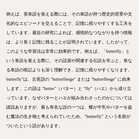
例えば、英単語を覚える際には、その単語が持つ歴史的背景や文
化的なエピソードを交えることで、記憶に残りやすくする工夫を
しています。最近の研究によれば、感情的なつながりを持つ情報
は、より長く記憶に残ることが証明されています。したがって、
このような学習法は非常に効果的です。例えば、「butterfly」と
いう単語を覚える際に、その語源や関連する伝説を学ぶと、単な
る単語の暗記よりも深く理解でき、記憶に残りやすくなります。
butterfly”は、古英語の “buttorfleoge” または “buttorfleoge” に由来
します。この語は “butter”（バター）と “fly”（ハエ）から成り立
っています。なぜバターとハエが組み合わさったのかについては
諸説ありますが、最も有名な説の一つは、蝶が牛乳やバターを盗
む魔法の生き物と考えられていたため、”butterfly” という名前が
ついたという説があります。