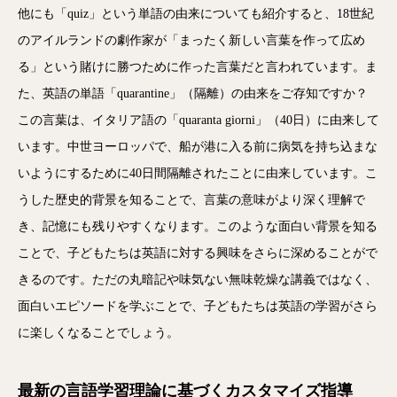
他にも「quiz」という単語の由来についても紹介すると、18世紀
のアイルランドの劇作家が「まったく新しい言葉を作って広め
る」という賭けに勝つために作った言葉だと言われています。ま
た、英語の単語「quarantine」（隔離）の由来をご存知ですか？
この言葉は、イタリア語の「quaranta giorni」（40日）に由来して
います。中世ヨーロッパで、船が港に入る前に病気を持ち込まな
いようにするために40日間隔離されたことに由来しています。こ
うした歴史的背景を知ることで、言葉の意味がより深く理解で
き、記憶にも残りやすくなります。このような面白い背景を知る
ことで、子どもたちは英語に対する興味をさらに深めることがで
きるのです。ただの丸暗記や味気ない無味乾燥な講義ではなく、
面白いエピソードを学ぶことで、子どもたちは英語の学習がさら
に楽しくなることでしょう。
最新の言語学習理論に基づくカスタマイズ指導