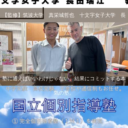
【監修】筑波大学 真栄城哲也 十文字女子大学 長
田瑞恵
塾に通えばいいわけじゃない。結果にコミットする本
気の塾。