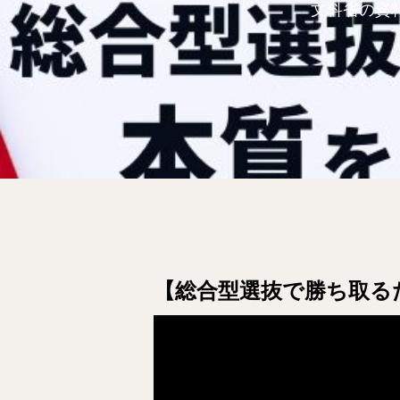
文科省の資
【総合型選抜で勝ち取る