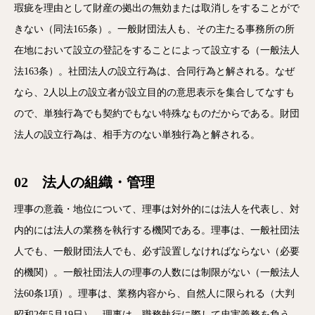
瑕疵を理由として財産の拠出の無効または取消しをすることがで
きない（同法165条）。一般財団法人も、その主たる事務所の所
在地において設立の登記をすることによって設立する（一般法人
法163条）。社団法人の設立行為は、合同行為と解される。なぜ
なら、2人以上の設立者が設立目的の意思表示を集合してなすも
ので、単独行為でも契約でもない特殊なものだからである。財団
法人の設立行為は、相手方のない単独行為と解される。
02 法人の組織・管理
理事の意義・地位について、理事は対外的には法人を代表し、対
内的には法人の業務を執行する機関である。理事は、一般社団法
人でも、一般財団法人でも、必ず設置しなければならない（必要
的機関）。一般社団法人の理事の人数には制限がない（一般法人
法60条1項）。理事は、業務内容から、自然人に限られる（大判
昭和2年5月19日）。理事は、職務執行に際して忠実義務を負う