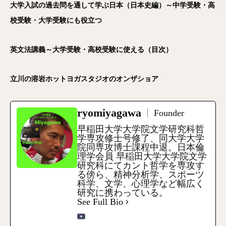
大学入試の過去問を通して学ぶ日本（日本史編）～中学受験・高
校受験・大学受験にも役立つ
英文法講義～大学受験・高校受験に使える（目次）
立川の溶岩ホットヨガスタジオのオンザショア
ryomiyagawa
Founder
早稲田大学大学院文学研究科哲
学専攻修士号修了、同大学大学
院同専攻博士課程中退。日本倫
理学会員 早稲田大学大学院文学
研究科にてカント哲学を専攻す
る傍ら、精神分析学、スポーツ
科学、文学、心理学など幅広く
研究に携わっている。
See Full Bio