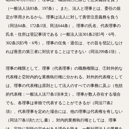
（一般法人法83条、197条）。また、法人と理事とは、委任の規
定が準用されるから、理事は法人に対して善管注意義務を負う
（同法64条、172条1項、民法644条）。理事の氏名、代表理事の
氏名・住所は登記事項である（一般法人法301条2項5号・6号、
302条2項5号・6号）。理事の任免・退任は、その旨を登記しなけ
れば善意の第三者に対抗することはできない（同法299条1項）。
理事の権限として、理事（代表理事）の職務権限は、①対外的な
代表権と②対内的な業務執行権に分かれる。対外的代表権として
は、理事の代表権は原則として法人のすべての事務に及ぶ（包括
的代表権：一般法人法77条1項本文）。理事が数人存在する場合
でも、各理事は単独で代表することができるが（同法77条2
項）、代表理事を定めた場合には、他の理事は代表権を有しない
（同法77条1項ただし書）。対内的業務執行権としては、理事
は、定款に別段の定めがある場合を除き、一般社団法人の業務を