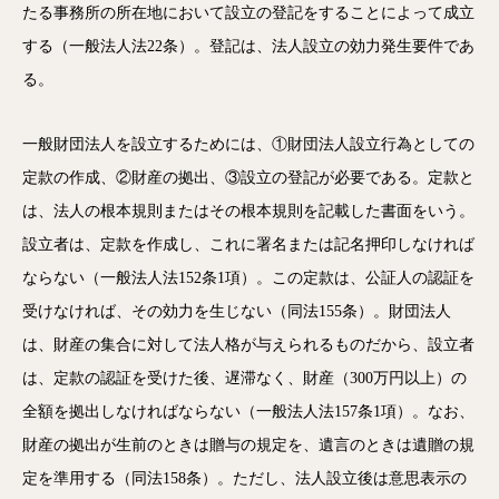
たる事務所の所在地において設立の登記をすることによって成立
する（一般法人法22条）。登記は、法人設立の効力発生要件であ
る。
一般財団法人を設立するためには、①財団法人設立行為としての
定款の作成、②財産の拠出、③設立の登記が必要である。定款と
は、法人の根本規則またはその根本規則を記載した書面をいう。
設立者は、定款を作成し、これに署名または記名押印しなければ
ならない（一般法人法152条1項）。この定款は、公証人の認証を
受けなければ、その効力を生じない（同法155条）。財団法人
は、財産の集合に対して法人格が与えられるものだから、設立者
は、定款の認証を受けた後、遅滞なく、財産（300万円以上）の
全額を拠出しなければならない（一般法人法157条1項）。なお、
財産の拠出が生前のときは贈与の規定を、遺言のときは遺贈の規
定を準用する（同法158条）。ただし、法人設立後は意思表示の