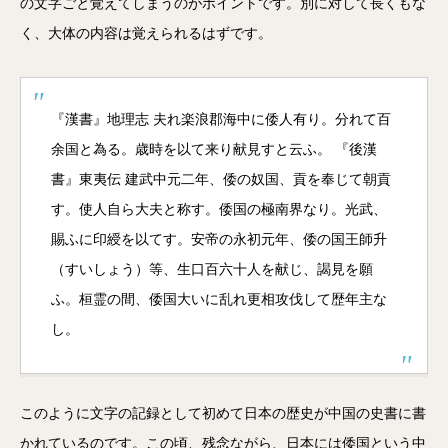
の文字ごと覚えてしまうのがポイントです。別に対して長くもな
く、大体の内容は覚えられるはずです。
『漢書』地理志 夫れ楽浪郡海中に倭人有り。分れて百
余国と為る。歳時を以て来り献見すと云ふ。 『後漢
書』東夷伝 建武中元二年、倭の奴国、貢を奉じて朝貢
す。使人自ら大夫と称す。倭国の極南界なり。光武、
賜ふに印綬を以てす。安帝の永初元年、倭の国王師升
（すいしょう）等、生口百六十人を献じ、謁見を願
ふ。桓霊の間、倭国大いに乱れ更相攻伐して歴年主な
し。
このように文字の記録として初めて日本の歴史が中国の史書に書
かれているのです。この頃、残念ながら、日本には倭国という中