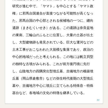
研究が進む中で、「ヤマト」を中心とする「ヤマト政
権」に邪馬台国連合が直接つながる可能性が高くなっ
た。邪馬台国の中心部とされる候補地の一つに、纏向
遺跡（まきむくいせき）がある。この遺跡は奈良盆地
の東南、三輪山のふもとに位置し、大量の土器が出土
し、大型建物跡も発見されている。巨大な運河などの
土木工事がおこなわれた大規模な集落であり、政治の
中心的地域だったと考えられる。この地には帆立貝型
の独特な古墳がみられる。これが前方後円墳に先行
し、山陰地方の四隅突出型墳丘墓、吉備地方の楯築墳
丘墓（岡山県倉敷市）などの弥生時代後期の大型墳丘
墓や、吉備地方中心に墳丘に立てられる特殊壺・特殊
器台など、各地域の文化の特徴を継承している。