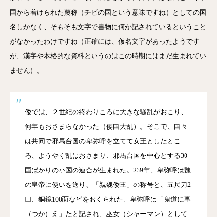
国から着けられた蔑称（チビの国という意味ですね）としての国
名しかなく、そもそも文字で書物に何か記されているということ
がなかったわけですね（正確には、仮名文字があったようです
が、漢字や本格的な資料というのはこの時期にはまだ生まれてい
ません）。
倭では、２世紀の終わりころに大きな騒乱がおこり、
何年もおさまらなかった（倭国大乱）。そこで、国々
は共同で邪馬台国の卑弥呼を立てて女王としたとこ
ろ、ようやく乱はおさまり、邪馬台国を中心とする30
国ばかりの小国の連合が生まれた。239年、卑弥呼は魏
の皇帝に使いを送り、「親魏倭王」の称号と、五尺刀2
口、銅鏡100面などをおくられた。卑弥呼は「鬼道に事
（つか）え」たと記され、巫女（シャーマン）として