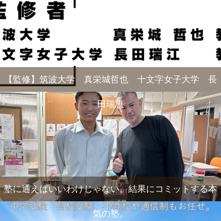
【監修】筑波大学 真栄城哲也 十文字女子大学 長
田瑞恵
塾に通えばいいわけじゃない。結果にコミットする本
気の塾。