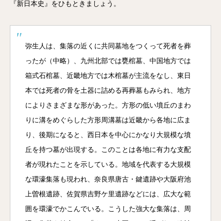
『新日本史』をひもときましょう。
弥生人は、集落の近くに共同墓地をつくって死者を葬
ったが（中略）、九州北部では甕棺墓、中国地方では
箱式石棺墓、近畿地方では木棺墓が主流をなし、東日
本では死者の骨を土器に詰める再葬墓もみられ、地方
によりさまざまな形があった。方形の低い墳丘のまわ
りに溝をめぐらした方形周溝墓は近畿から各地に広ま
り、後期になると、西日本を中心にかなり大規模な墳
丘を持つ墓が出現する。このことは各地に有力な支配
者が現れたことを示している。地域を代表する大規模
な環濠集落も現われ、奈良県唐古・鍵遺跡や大阪府池
上曽根遺跡、佐賀県吉野ケ里遺跡などには、広大な範
囲を環濠でかこんでいる。こうした強大な集落は、周