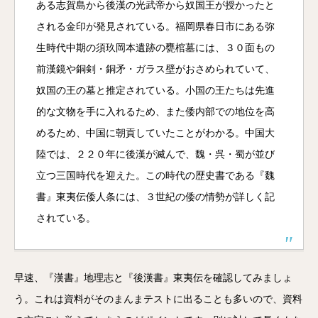
ある志賀島から後漢の光武帝から奴国王が授かったと
される金印が発見されている。福岡県春日市にある弥
生時代中期の須玖岡本遺跡の甕棺墓には、３０面もの
前漢鏡や銅剣・銅矛・ガラス壁がおさめられていて、
奴国の王の墓と推定されている。小国の王たちは先進
的な文物を手に入れるため、また倭内部での地位を高
めるため、中国に朝貢していたことがわかる。中国大
陸では、２２０年に後漢が滅んで、魏・呉・蜀が並び
立つ三国時代を迎えた。この時代の歴史書である『魏
書』東夷伝倭人条には、３世紀の倭の情勢が詳しく記
されている。
早速、『漢書』地理志と『後漢書』東夷伝を確認してみましょ
う。これは資料がそのまんまテストに出ることも多いので、資料