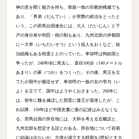
神の意を聞く能力を持ち、祭政一致の宗教的権威でも
あり、「男弟（だんてい）」が実際の政治をとったと
いう。この邪馬台国連合には、大人（だいじん）と下
戸の身分差や刑罰・税の制もあり、九州北部の伊都国
に一大率（いちだいそつ）という役人をおくなど、統
治組織もある程度ととのっていた。卑弥呼は狗奴国と
争ったが、248年頃に死去し、直径100歩（140メートル
あまり）の冢（つか）をつくった。その後、男王を立
てたが国中が服従せず、卑弥呼の一族の女の壱与（い
よ）を立てて、国中はようやくおさまった。266年に
は、前年に魏を滅ぼした西晋に倭王が遣使したが、こ
れ以降、150年ほど中国史書に倭の記述はみえなくな
る。邪馬台国の所在地には、大和を考える近畿説と、
九州北部を想定する説とがある。所在地について容易
に結論は出ないが、古墳が成立する時期を3世紀とする