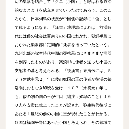
辺の集落を結合して「クニ（小国）」と呼ばれる政治
的なまとまりを成立させていったのであろう。このこ
ろから、日本列島の状況が中国側の記録に「倭」とし
て残るようになる。『漢書』地理志によれば、前漢時
代には倭の社会は百余りの小国にわかれ、朝鮮半島に
おかれた楽浪郡に定期的に死者を送っていたという。
九州北部の弥生時代中期の甕棺墓にはさまざまな宝器
を副葬したものがあり、楽浪郡に使者を送った小国の
支配者の墓と考えられる。『後漢書』東夷伝には、５
７（建武中元２）年に倭の奴国の王の使者が後漢の都
洛陽におもむき印綬を受け、１０７（永初元）年に
も、倭の別の国の王が生口（編注：奴隷のこと）１６
０人を安帝に献上したことが記され、弥生時代後期に
あたる１世紀の倭の小国に王が現れたことがわかる。
奴国は福岡平野にあった小国と考えられ、その領域で