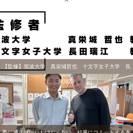
【監修】筑波大学 真栄城哲也 十文字女子大学 長
田瑞恵
塾に通えばいいわけじゃない。結果にコミットする本