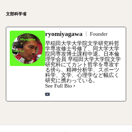
文部科学省
ryomiyagawa
Founder
早稲田大学大学院文学研究科哲
学専攻修士号修了、同大学大学
院同専攻博士課程中退。日本倫
理学会員 早稲田大学大学院文学
研究科にてカント哲学を専攻す
る傍ら、精神分析学、スポーツ
科学、文学、心理学など幅広く
研究に携わっている。
See Full Bio