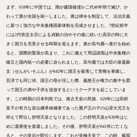
まず、618年に中国では、隋が建国後僅か二代40年弱で滅び、か
わって唐が全国を統一しました。唐は律令を制定して、法治主義
に基づく強力な中央集権国家体制を完成させました。7世紀前半
には2代肯定太宗による貞観の治やその後に続いた高宗の時に大
きく国力を充実させる時期を迎えます。唐が高句麗へ進行を始め
ると、国際的緊張が高まり、これに備えて周辺諸国は中央集権の
確立と国内統一の必要に迫られました。高句麗では大臣の泉蓋蘇
文（せんがいそぶん）が642年に国王を殺害して実権を掌握し、
百済でも同じ頃、国王の母が没した際、義慈王が権力の集中を図
って国王の弟や子供を追放するというクーデタを起こしていま
す。この時期の日本列島では、推古天皇の死後、629年には田村
皇子が有力な皇位継承候補者であった厩戸王の子の山背大兄王を
抑えて即位し舒明天皇となりました。この舒明天皇が630年はじ
めに遣唐使を派遣しました。その後、舒明天皇が641年に亡くな
ると、その皇后が即位します。これが皇極天皇で、この時、蘇我