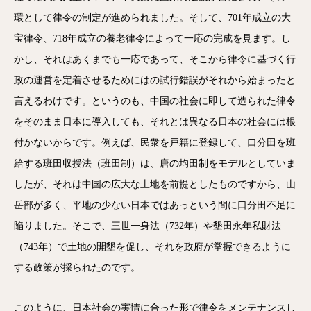
環として律令の制定が進められました。そして、701年成立の大
宝律令、718年成立の養老律令によって一応の完成を見ます。し
かし、それはあくまでも一応であって、そこから律令に基づく行
政の運営を定着させるためにはの試行錯誤がそれから始まったと
言えるわけです。というのも、中国の社会に即して造られた律令
をそのまま日本に導入しても、それとは異なる日本の社会には根
付かないからです。例えば、民衆を戸籍に登録して、口分田を班
給する班田収授法（班田制）は、唐の均田制をモデルとしていま
したが、それは中国の広大な土地を前提としたものですから、山
岳部が多く、平地の少ない日本ではあっという間に口分田不足に
陥りました。そこで、三世一身法（732年）や墾田永年私財法
（743年）で土地の開墾を促し、それを政府が掌握できるように
する政策が採られたのです。
このように、日本社会の実情に合った形で律令をメンテナンスし