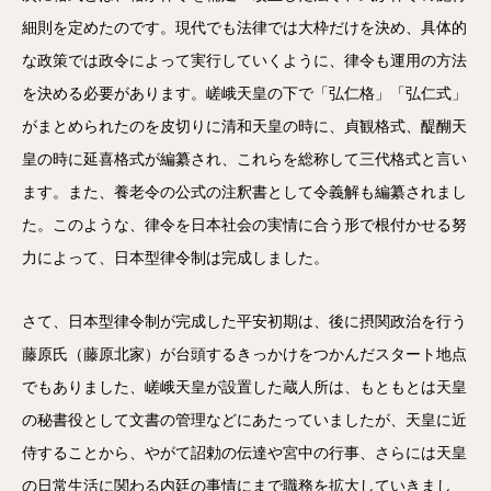
細則を定めたのです。現代でも法律では大枠だけを決め、具体的
な政策では政令によって実行していくように、律令も運用の方法
を決める必要があります。嵯峨天皇の下で「弘仁格」「弘仁式」
がまとめられたのを皮切りに清和天皇の時に、貞観格式、醍醐天
皇の時に延喜格式が編纂され、これらを総称して三代格式と言い
ます。また、養老令の公式の注釈書として令義解も編纂されまし
た。このような、律令を日本社会の実情に合う形で根付かせる努
力によって、日本型律令制は完成しました。
さて、日本型律令制が完成した平安初期は、後に摂関政治を行う
藤原氏（藤原北家）が台頭するきっかけをつかんだスタート地点
でもありました、嵯峨天皇が設置した蔵人所は、もともとは天皇
の秘書役として文書の管理などにあたっていましたが、天皇に近
侍することから、やがて詔勅の伝達や宮中の行事、さらには天皇
の日常生活に関わる内廷の事情にまで職務を拡大していきまし