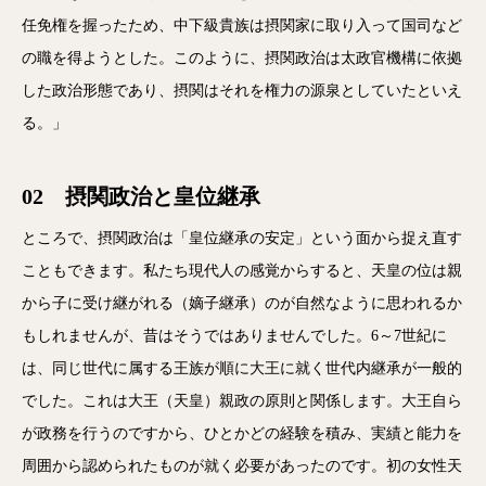
任免権を握ったため、中下級貴族は摂関家に取り入って国司など
の職を得ようとした。このように、摂関政治は太政官機構に依拠
した政治形態であり、摂関はそれを権力の源泉としていたといえ
る。」
02 摂関政治と皇位継承
ところで、摂関政治は「皇位継承の安定」という面から捉え直す
こともできます。私たち現代人の感覚からすると、天皇の位は親
から子に受け継がれる（嫡子継承）のが自然なように思われるか
もしれませんが、昔はそうではありませんでした。6～7世紀に
は、同じ世代に属する王族が順に大王に就く世代内継承が一般的
でした。これは大王（天皇）親政の原則と関係します。大王自ら
が政務を行うのですから、ひとかどの経験を積み、実績と能力を
周囲から認められたものが就く必要があったのです。初の女性天