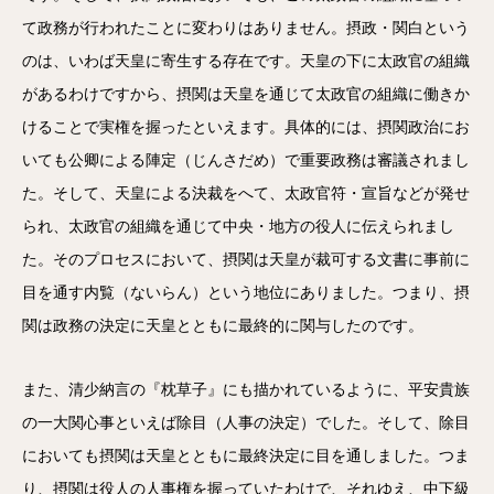
て政務が行われたことに変わりはありません。摂政・関白という
のは、いわば天皇に寄生する存在です。天皇の下に太政官の組織
があるわけですから、摂関は天皇を通じて太政官の組織に働きか
けることで実権を握ったといえます。具体的には、摂関政治にお
いても公卿による陣定（じんさだめ）で重要政務は審議されまし
た。そして、天皇による決裁をへて、太政官符・宣旨などが発せ
られ、太政官の組織を通じて中央・地方の役人に伝えられまし
た。そのプロセスにおいて、摂関は天皇が裁可する文書に事前に
目を通す内覧（ないらん）という地位にありました。つまり、摂
関は政務の決定に天皇とともに最終的に関与したのです。
また、清少納言の『枕草子』にも描かれているように、平安貴族
の一大関心事といえば除目（人事の決定）でした。そして、除目
においても摂関は天皇とともに最終決定に目を通しました。つま
り、摂関は役人の人事権を握っていたわけで、それゆえ、中下級