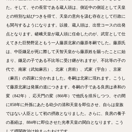
た。そして、その長官である蔵人頭は、側近中の側近として天皇
との特別な結びつきを得て、天皇の意向を汲む存在として行政に
も関与するようになります。以後、蔵人頭は、出世コースの出発
点となります。嵯峨天皇が蔵人頭に任命したのが、武官として仕
えてきた巨勢野足ともう一人藤原北家の藤原冬嗣でした。藤原氏
は、中臣鎌足が死に際して天智天皇から藤原姓を賜ったことに始
まり、鎌足の子である不比等に受け継がれますが、不比等の子の
代で、南家（武知麻呂）、北家（房前）、式家（宇合）、京家
（麻呂）の四家に分かれました。冬嗣は北家に現れます。こうし
て藤原北家は発展の道につきます。冬嗣の子である良房は承和の
変（842年）、応天門の変（866年）で他氏を排斥しつつ、その間
に858年に外孫にあたる幼少の清和天皇を即位させ、自らは皇族
ではない人臣として初の摂政となりました。さらに、良房の養子
の基経は、884年に即位させた光孝天皇の関白となります。こう
して摂関政治は始まったわけです。