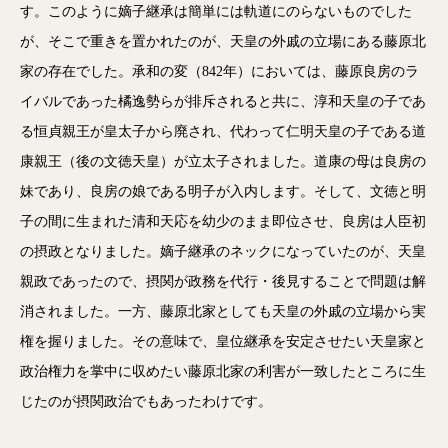
す。このように嫡子継承は簡単には軌道にのらないものでした
が、そこで重きを置かれたのが、天皇の外戚の立場にある藤原北
家の存在でした。承和の変（842年）においては、藤原良房のラ
イバルであった橘逸勢らが排斥されると共に、淳和天皇の子であ
る恒貞親王が皇太子から廃され、代わって仁明天皇の子である道
康親王（後の文徳天皇）が立太子されました。道康の母は良房の
妹であり、良房の娘である明子が入内します。そして、文徳と明
子の間に生まれた清和天応を幼少のまま即位させ、良房は人臣初
の摂政となりました。嫡子継承のネックになっていたのが、天皇
親政であったので、摂関が政務を代行・後見することで問題は解
消されました。一方、藤原北家としても天皇の外戚の立場から実
権を握りました。その意味で、皇位継承を安定させたい天皇家と
政治権力を掌中に収めたい藤原北家の利害が一致したところに生
じたのが摂関政治でもあったわけです。