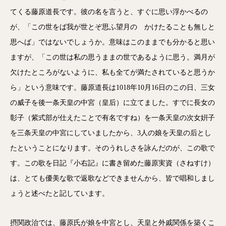
てくる藤原道長です。彼の名を言うと、すぐに思い浮かべるの
が、「この世をば我が世とぞ思ふ望月の かけたることも無しと
思へば」ではないでしょうか。意味はこのままでも分かると思い
ますが、「この世は私の思うままの世であるように思う。満月が
欠けたところがないように、私も全てが満たされていると思うか
ら」という意味です。藤原道長は1018年10月16日のこの日、三女
の威子を後一条天皇の中宮（皇后）に立てました。すでに長女の
彰子（紫式部が仕えたことで有名ですね）を一条天皇の次女姸子
を三条天皇の中宮にしていましたから、3人の娘を天皇の后とし
たということになります。そのうれしさを詠んだのが、この歌で
す。この歌を日記『小右記』に書き留めた藤原実資（さねすけ）
は、とても優美な歌で返歌などできませんから、皆で唱和しまし
ょうと述べたと記しています。
摂関政治では、藤原氏が娘を中宮とし、天皇と外戚関係を築くこ