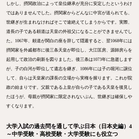
しかし、摂関政治によって皇位継承が充分に安定したというわけ
ではありませんでした。摂関家からどんなに中宮が送られても、
世継ぎが生まれなければそこで途絶えてしまうからです。実際、
道長の子である頼道は天皇の外祖父になることができませんでし
た。1067年、頼道が関白の座を辞して隠遁すると、翌1068年には
摂関家を外戚都市に後三条天皇が即位し、大江匡房、源師房らを
起用して政治の刷新を図りました。後三条は1073年に急逝します
が、子の白河が即位して遺志を継ぎ、1086年には子の堀河に譲位
して、自らは天皇家の課長の立場から実権を握ります。これが院
政の始まりです。父親である上皇が自らの子である天皇を後見し
たほうが、母親が摂関家に限定されないぶん、世継ぎは確保しや
すくなります。
大学入試の過去問を通して学ぶ日本（日本史編）4
～中学受験・高校受験・大学受験にも役立つ