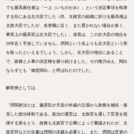
でも最高責任者は「一上（いちのかみ）」という決定事項を執筆
する任にある左大臣でした（尚、太政官の組織に於ける最高感は
太政大臣でしたが、名誉職に近く、また置かれない場合が多く、
事実上の最高官は左大臣でした）。道長は、この左大臣の地位を
20年近く手放していません。摂関という名よりも左大臣という実
を取ったといえるでしょう。しかし、左大臣の地位にあること
で、政務と人事の決定権を握り続けました。その権力ゆえ、関白
ならずとも「御堂関白」と呼ばれたのでした。
解答例としては、
「摂関政治とは、藤原氏が天皇の外戚の立場から政務を補佐・後
見した政治体制である。政治の運営は、太政官を通して官吏を指
揮する形をとり、政務も太政官で公卿によって審議されたが、太
政官符などの文書は摂関の決裁を必要とし、また、摂関は官吏の