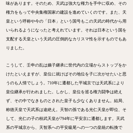
味があります。そのため、天武は強大な権力を手中に収め、その
権力をもって中央集権国家の建設を進めていくのです。また、天
皇という呼称や今の「日本」という国号もこの天武の時代から用
いられるようになったと考えれています。それは日本という国を
支配する天皇という天武の圧倒的なカリスマ性を示すものでもあ
りました。
こうして、壬申の乱は嫡子継承に世代内の立場からストップをか
けたといえますが、皇位に就けばその地位を子に次がせたいと思
うのも人情でしょう。710年に遷都した平城京では天武系により
皇位継承が行われました。しかし、皇位を巡る権力闘争は絶え
ず、その中でなきものとされた皇子も少なくありません。結局、
称徳天皇で天武系は途絶え。天智の孫である光仁天皇が即位、そ
して、光仁の子の桓武天皇が794年に平安京に遷都します。天武
系の平城京から、天智系への平安級尾への一つの皇統の転換で