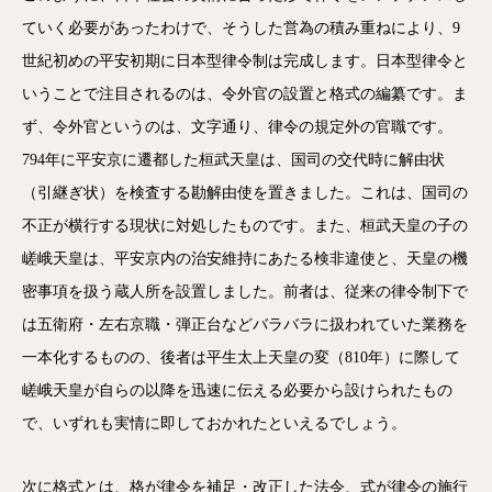
ていく必要があったわけで、そうした営為の積み重ねにより、9
世紀初めの平安初期に日本型律令制は完成します。日本型律令と
いうことで注目されるのは、令外官の設置と格式の編纂です。ま
ず、令外官というのは、文字通り、律令の規定外の官職です。
794年に平安京に遷都した桓武天皇は、国司の交代時に解由状
（引継ぎ状）を検査する勘解由使を置きました。これは、国司の
不正が横行する現状に対処したものです。また、桓武天皇の子の
嵯峨天皇は、平安京内の治安維持にあたる検非違使と、天皇の機
密事項を扱う蔵人所を設置しました。前者は、従来の律令制下で
は五衛府・左右京職・弾正台などバラバラに扱われていた業務を
一本化するものの、後者は平生太上天皇の変（810年）に際して
嵯峨天皇が自らの以降を迅速に伝える必要から設けられたもの
で、いずれも実情に即しておかれたといえるでしょう。
次に格式とは、格が律令を補足・改正した法令、式が律令の施行