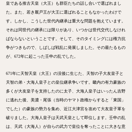
皇である推古天皇（大王）も群臣たちの話し合いで選ばれまし
た。また、若き厩戸王が大王に選ばれることもなかったわけで
す。しかし、こうした世代内継承は重大な問題を抱えています。
それは同世代の継承には限りがあり、いつかは世代交代しなけれ
ばならないということです。そして、そのタイミングには権力抗
争がつきもので、しばしば戦乱に発展しました。その最たるもの
が、672年に起こった壬申の乱でした。
671年に天智天皇（大王）の没後に生じた、天智の子大友皇子と
天智の弟・大海人皇子との皇位継承争いです。畿内の有力豪族の
多くが大友皇子を支持したのに太子、大海人皇子はいったん吉野
に逃れた後、美濃・尾張（当時のヤマト政権からすると「東国」
でした）の豪族の勢力を集め、近江大津宮を攻めて大友皇子軍を
破りました。大海人皇子は天武天皇として即位します。壬申の乱
は、天武（大海人）が自らの武力で皇位を奪ったことに大きな意