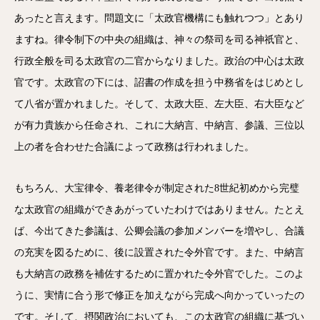
あったと言えます。問題文に「太政官機構にも触れつつ」とあり
ますね。律令制下の中央の組織は、神々の祭司を司る神祇官と、
行政全般を司る太政官の二官からなりました。政治の中心は太政
官です。太政官の下には、詔書の作成を担う中務省をはじめとし
て八省が置かれました。そして、太政大臣、左大臣、右大臣など
が有力貴族から任命され、これに大納言、中納言、参議、三位以
上の者を合わせた合議によって政務は行われました。
もちろん、大宝律令、養老律令が制定された8世紀初めから完璧
な太政官の組織ができあがっていたわけではありません。たとえ
ば、今出てきた参議は、公卿会議の参加メンバーを増やし、合議
の充実を図るために、後に設置された令外官です。また、中納言
も大納言の政務を補佐するために置かれた令外官でした。このよ
うに、実情に合う形で修正を加えながら完成へ向かっていったの
です。そして、摂関政治においても、この太政官の組織に基づい