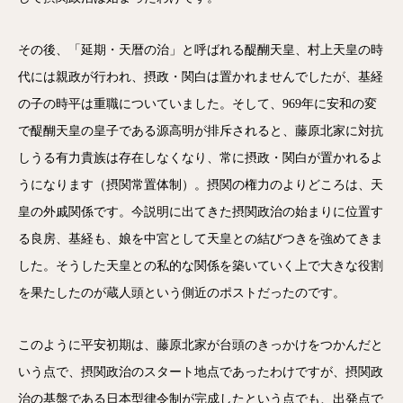
その後、「延期・天暦の治」と呼ばれる醍醐天皇、村上天皇の時
代には親政が行われ、摂政・関白は置かれませんでしたが、基経
の子の時平は重職についていました。そして、969年に安和の変
で醍醐天皇の皇子である源高明が排斥されると、藤原北家に対抗
しうる有力貴族は存在しなくなり、常に摂政・関白が置かれるよ
うになります（摂関常置体制）。摂関の権力のよりどころは、天
皇の外戚関係です。今説明に出てきた摂関政治の始まりに位置す
る良房、基経も、娘を中宮として天皇との結びつきを強めてきま
した。そうした天皇との私的な関係を築いていく上で大きな役割
を果たしたのが蔵人頭という側近のポストだったのです。
このように平安初期は、藤原北家が台頭のきっかけをつかんだと
いう点で、摂関政治のスタート地点であったわけですが、摂関政
治の基盤である日本型律令制が完成したという点でも、出発点で