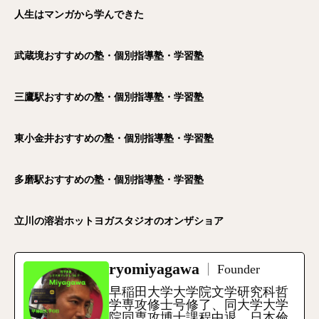
人生はマンガから学んできた
武蔵境おすすめの塾・個別指導塾・学習塾
三鷹駅おすすめの塾・個別指導塾・学習塾
東小金井おすすめの塾・個別指導塾・学習塾
多磨駅おすすめの塾・個別指導塾・学習塾
立川の溶岩ホットヨガスタジオのオンザショア
ryomiyagawa
Founder
早稲田大学大学院文学研究科哲
学専攻修士号修了、同大学大学
電話
メール
Zoom
院同専攻博士課程中退。日本倫