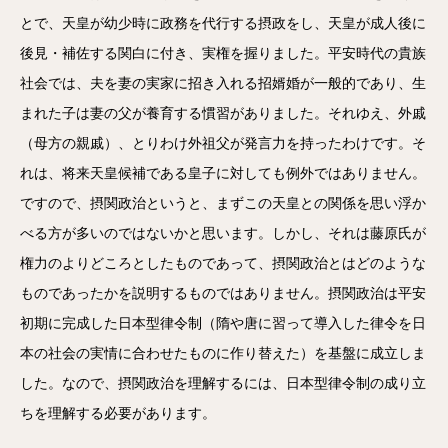
とで、天皇が幼少時に政務を代行する摂政をし、天皇が成人後に
後見・補佐する関白に付き、実権を握りました。平安時代の貴族
社会では、夫を妻の実家に招き入れる招婿婚が一般的であり、生
まれた子は妻の父が養育する慣習がありました。それゆえ、外戚
（母方の親戚）、とりわけ外祖父が発言力を持ったわけです。そ
れは、将来天皇候補である皇子に対しても例外ではありません。
ですので、摂関政治というと、まずこの天皇との関係を思い浮か
べる方が多いのではないかと思います。しかし、それは藤原氏が
権力のよりどころとしたものであって、摂関政治とはどのような
ものであったかを説明するものではありません。摂関政治は平安
初期に完成した日本型律令制（隋や唐に習って導入した律令を日
本の社会の実情に合わせたものに作り替えた）を基盤に成立しま
した。なので、摂関政治を理解するには、日本型律令制の成り立
ちを理解する必要があります。