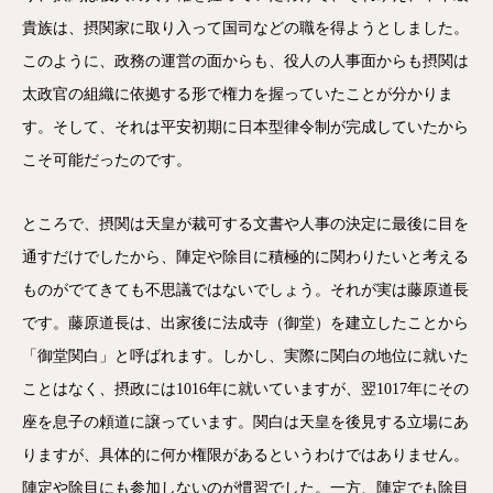
貴族は、摂関家に取り入って国司などの職を得ようとしました。
このように、政務の運営の面からも、役人の人事面からも摂関は
太政官の組織に依拠する形で権力を握っていたことが分かりま
す。そして、それは平安初期に日本型律令制が完成していたから
こそ可能だったのです。
ところで、摂関は天皇が裁可する文書や人事の決定に最後に目を
通すだけでしたから、陣定や除目に積極的に関わりたいと考える
ものがでてきても不思議ではないでしょう。それが実は藤原道長
です。藤原道長は、出家後に法成寺（御堂）を建立したことから
「御堂関白」と呼ばれます。しかし、実際に関白の地位に就いた
ことはなく、摂政には1016年に就いていますが、翌1017年にその
座を息子の頼道に譲っています。関白は天皇を後見する立場にあ
りますが、具体的に何か権限があるというわけではありません。
陣定や除目にも参加しないのが慣習でした。一方、陣定でも除目