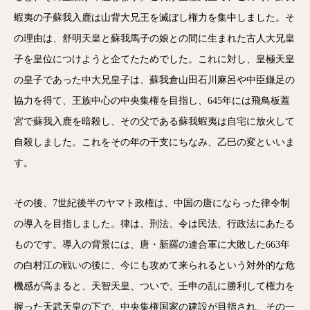
蝦夷の子蘇我入鹿は山背大兄王を滅ぼし権力を集中しました。そ
の理由は、舒明天皇と蘇我馬子の娘との間に生まれた古人大兄皇
子を皇位につけようと企てたためでした。これに対し、皇極天皇
の皇子であった中大兄皇子は、蘇我倉山田石川麻呂や中臣鎌足の
協力を得て、王族中心の中央集権を目指し、645年には飛鳥板蓋
宮で蘇我入鹿を暗殺し、その父である蘇我蝦夷は自宅に放火して
自殺しました。これをその年の干支にちなみ、乙巳の変といいま
す。
その後、7世紀後半のヤマト政権は、中国の唐にならった律令制
の導入を目指しました。律は、刑法、令は民法、行政法にあたる
ものです。導入の背景には、唐・新羅の連合軍に大敗した663年
の白村江の戦いの後に、今にも攻めて来られるという対外的な危
機感が高まると、天智天皇、ついで、壬申の乱に勝利して権力を
握った天武天皇の下で、中央集権国家の建設が目指され、その一