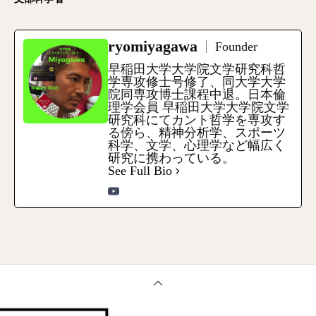
ryomiyagawa
Founder
早稲田大学大学院文学研究科哲
学専攻修士号修了、同大学大学
院同専攻博士課程中退。日本倫
理学会員 早稲田大学大学院文学
研究科にてカント哲学を専攻す
る傍ら、精神分析学、スポーツ
科学、文学、心理学など幅広く
研究に携わっている。
See Full Bio