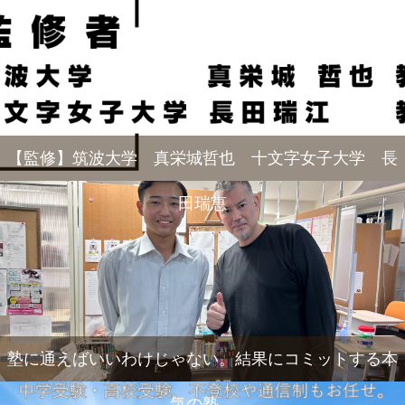
【監修】筑波大学 真栄城哲也 十文字女子大学 長
田瑞恵
塾に通えばいいわけじゃない。結果にコミットする本
気の塾。