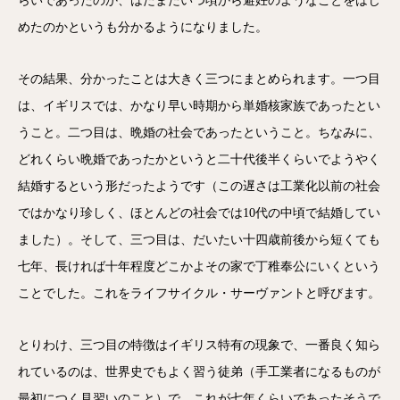
らいであったのか、はたまたいつ頃から避妊のようなことをはじ
めたのかというも分かるようになりました。
その結果、分かったことは大きく三つにまとめられます。一つ目
は、イギリスでは、かなり早い時期から単婚核家族であったとい
うこと。二つ目は、晩婚の社会であったということ。ちなみに、
どれくらい晩婚であったかというと二十代後半くらいでようやく
結婚するという形だったようです（この遅さは工業化以前の社会
ではかなり珍しく、ほとんどの社会では10代の中頃で結婚してい
ました）。そして、三つ目は、だいたい十四歳前後から短くても
七年、長ければ十年程度どこかよその家で丁稚奉公にいくという
ことでした。これをライフサイクル・サーヴァントと呼びます。
とりわけ、三つ目の特徴はイギリス特有の現象で、一番良く知ら
れているのは、世界史でもよく習う徒弟（手工業者になるものが
最初につく見習いのこと）で、これが七年くらいであったそうで