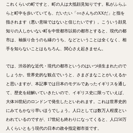
これくらいの町ですと、町の人は大抵顔見知りです。私がふらふ
らと町中を歩いていても、だいたい「○○さんちのXXだ」と指を
指されます（悪い意味ではないと信じたいです）。こういう顔見
知りの人しかいない町を中世都市以前の都市とすると、現代の都
市は、袖振り合うのも縁のうち、などということは全くなく、相
手を知らないことはもちろん、関心さえ起きません。
では、渋谷的な近代・現代の都市というのはいつ頃生まれたので
しょうか。世界史的な観点でいうと、さまざまなことがいえるか
と思いますが、本記事では日本のモデルであったイギリスを通し
て、歴史を紐解いていきたいので、イギリス史に限っていえば、
大体16世紀のロンドンで発生したといわれます。これは世界史的
にみてもかなり早いほうでしょう。人口としては数万人程度とい
われているのですが、17世紀も終わりになってくると、人口50万
人くらいともう現代の日本の政令指定都市並です。