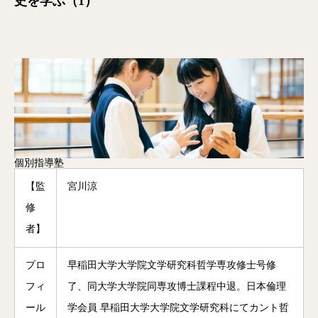
史を学ぶ（1）
個別指導塾
【監
宮川涼
修
者】
プロ
早稲田大学大学院文学研究科哲学専攻修士号修
フィ
了、同大学大学院同専攻博士課程中退。日本倫理
ール
学会員 早稲田大学大学院文学研究科にてカント哲