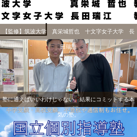
【監修】筑波大学 真栄城哲也 十文字女子大学 長
田瑞恵
塾に通えばいいわけじゃない。結果にコミットする本
気の塾。