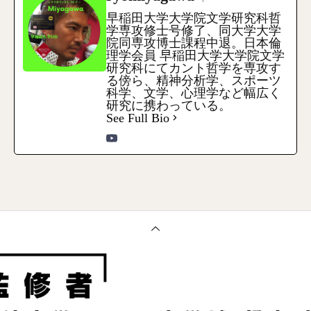
早稲田大学大学院文学研究科哲
学専攻修士号修了、同大学大学
院同専攻博士課程中退。日本倫
理学会員 早稲田大学大学院文学
研究科にてカント哲学を専攻す
る傍ら、精神分析学、スポーツ
科学、文学、心理学など幅広く
研究に携わっている。
See Full Bio