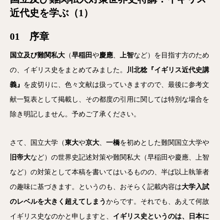
近代史を学ぶ（1）
01 序章
国立及び難関私大
（
早稲田
や
慶應
、
上智
など）を目指す方のため
の、イギリス史をまとめてみました。
川北稔『イギリス近代史講
義』
を皮切りに、色々文献は扱っていきますので、最後に参考文
献一覧表として掲載し、その都度の引用に関しては特別な場合を
除き明記しません。予めご了承ください。
さて、国立大学（
東大
や
京大
、
一橋
を初めとした難関国立大学や
旧帝大
など）の世界史記述対策や難関私大（早稲田や慶應、上智
など）の対策として本稿を書いてはいるものの、半ば以上執筆者
の趣味に基づきます。というのも、おそらく記載内容は
大学入試
のレベルを大きく超えてしまう
からです。それでも、あえて何故
イギリス史なのかと申しますと、
イギリス史というのは、日本に