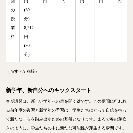
回
円
円
円
円
円
円
の
(60
授
分)
業
8,217
料
円
(90
分)
（※すべて税抜）
新学年、新自分へのキックスタート
春期講習は、新しい学年への扉を開く鍵です。この期間に行われ
る前年度の復習と新学年の予習は、学生たちにとって自信を持っ
て新たな一歩を踏み出すための基盤となります。まるで春の芽吹
きのように、学生たちの中に新たな可能性が芽生える瞬間です。