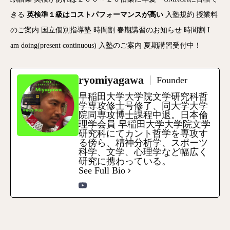
きる
英検準１級はコストパフォーマンスが高い
入塾規約
授業料
のご案内
国立個別指導塾
時間割
春期講習のお知らせ
時間割
I
am doing(present continuous)
入塾のご案内
夏期講習受付中！
ryomiyagawa
Founder
早稲田大学大学院文学研究科哲
学専攻修士号修了、同大学大学
院同専攻博士課程中退。日本倫
理学会員 早稲田大学大学院文学
研究科にてカント哲学を専攻す
る傍ら、精神分析学、スポーツ
科学、文学、心理学など幅広く
研究に携わっている。
See Full Bio