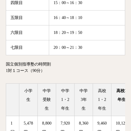
四限目
15：00～16：30
五限目
16：40～18：10
六限目
18：20～19：50
七限目
20：00～21：30
国立個別指導塾の時間割
1対１コース（90分）
小学
中学
中学
中学
高校
高校3
生
受験
1・2
3年
1・2
年生
生
年生
生
年生
1
5,478
8,800
7,920
8,360
9,460
10,120