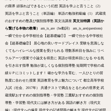
の限界
頑張ればできるという幻想
英語を学ぶと言うこと（2）
英語を学ぶと言うこと（単語編）
単語の勉強初級編（1）
武蔵境
のおすすめの塾及び個別指導塾
英文法講座
英文法特講（英語か
ら繋げる本物の教養）
am_is_are（be動詞）
am_is_are(questions)
一瞬で分かる中学校社会【超基礎編①】
一瞬で分かる中学校社
会【超基礎編②】
居心地の良いサードプレイス
受験を意識しな
くてもハイレベルな授業を受けられる
理数系科目を強みに
リベ
ラルアーツ授業で小論文を得意に
英語が得意科目になる
やる気
を引き出す指導
勉強が楽しくなる個別指導塾
短期間で学校の成
績ＵＰにコミットします！
確かな学力を育む、一人ひとりの習
熟度に合わせた授業
英語教育を学ぶ魅力について
都立高等学校
入試（社会、2017年）
共通テストで満点をとるための世界史
武
蔵境駅おすすめの個別指導塾・学習塾
三鷹駅おすすめの個別指
導塾・学習塾
現代文には解き方がある
国語の解き方（現代文
編）ｰ現代文への偏見
現代文の記述問題の解き方
現代文の記述問