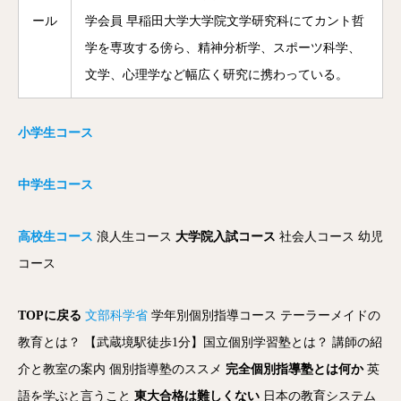
ール
学会員 早稲田大学大学院文学研究科にてカント哲
学を専攻する傍ら、精神分析学、スポーツ科学、
文学、心理学など幅広く研究に携わっている。
小学生コース
中学生コース
高校生コース
浪人生コース
大学院入試コース
社会人コース
幼児
コース
TOPに戻る
文部科学省
学年別個別指導コース
テーラーメイドの
教育とは？
【武蔵境駅徒歩1分】国立個別学習塾とは？
講師の紹
介と教室の案内
個別指導塾のススメ
完全個別指導塾とは何か
英
語を学ぶと言うこと
東大合格は難しくない
日本の教育システム