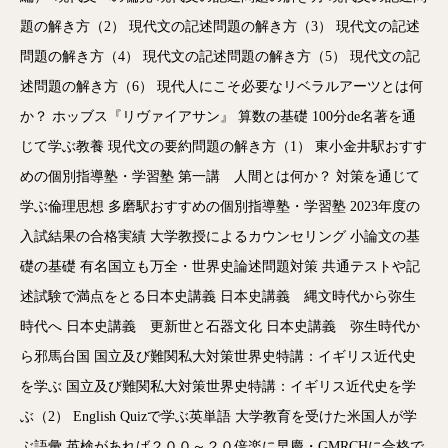
題の解き方（2）
現代文の記述問題の解き方（3）
現代文の記述
問題の解き方（4）
現代文の記述問題の解き方（5）
現代文の記
述問題の解き方（6）
現代人にこそ必要なリベラルアーツとは何
か？
ホッブス『リヴァイアサン』
算数の基礎
100分de名著を通
じて学ぶ教養
現代文の要約問題の解き方（1）
東小金井駅おすす
めの個別指導塾・学習塾
第一講 人間とは何か？
対策を通じて
学ぶ倫理思想
多磨駅おすすめの個別指導塾・学習塾
2023年度の
入試結果の合格実績
大学教授によるカウンセリング
小論文の基
礎の基礎
有名国立も万全・世界史論述問題対策
共通テストや記
述試験で満点をとる日本史講義
日本史講義 縄文時代から弥生
時代へ
日本史講義 更新世と石器文化
日本史講義 弥生時代か
ら邪馬台国
国立及び難関私大対策世界史特講：イギリス近代史
を学ぶ
国立及び難関私大対策世界史特講：イギリス近代史を学
ぶ（2）
English Quizで学ぶ英単語
大学教育を受けた米国人が学
ぶ語彙
英検があれば２００～２０倍楽に早慶・GMRCHに合格で