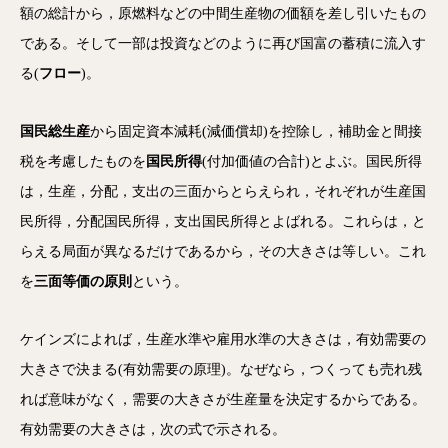
額の総計から，原燃料などの中間生産物の価額を差し引いたもの
である。そして一部は投資などのように再び国富の蓄積に流入す
る(
フロー
)。
国民総生産
から固定資本減耗(減価償却)を控除し，補助金と間接
税を考慮したものを
国民所得
(付加価値の合計)とよぶ。国民所得
は，生産，分配，支出の三面からとらえられ，それぞれが生産国
民所得，分配国民所得，支出国民所得とよばれる。これらは，と
らえる局面が異なるだけであるから，その大きさは等しい。これ
を
三面等価の原則
という。
ケインズによれば，生産水準や雇用水準の大きさは，有効需要の
大きさで決まる(有効需要の原理)。なぜなら，つくっても売れ残
れば意味がなく，需要の大きさが生産量を決定するからである。
有効需要の大きさは，次の式で示される。