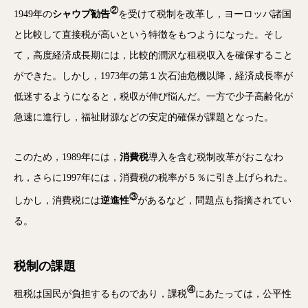
②
1949年の
シャウプ勧告
を受けて税制を改革し，ヨーロッパ諸国
と比較して直接税が高いという特徴をもつようになった。そし
て，高度経済成長期には，比較的潤沢な租税収入を確保すること
ができた。しかし，1973年の第１次石油危機以降，経済成長率が
低迷するようになると，税収が伸び悩んだ。一方で少子高齢化が
急速に進行し，福祉財源などの安定的確保が課題となった。
このため，1989年には，
消費税
導入を含む税制改革がおこなわ
れ，さらに1997年には，消費税の税率が５％に引き上げられた。
③
しかし，消費税には
逆進性
があるなど，問題点も指摘されてい
る。
税制の課題
④
租税は国民が負担するものであり，課税
にあたっては，公平性