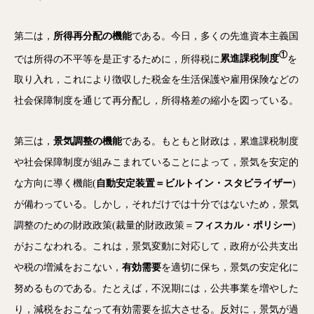
第二は，
所得再分配の機能
である。今日，多くの先進資本主義国
①
では所得の不平等を是正するために，所得税に
累進課税制度
を
取り入れ，これにより徴収した税金を生活保護や雇用保険などの
社会保障制度を通じて再分配し，所得格差の縮小を図っている。
第三は，
景気調整の機能
である。もともと財政は，累進課税制度
や社会保障制度が組みこまれていることによって，景気を安定的
な方向に導く機能(
自動安定装置＝ビルトイン・スタビライザー
)
が備わっている。しかし，それだけでは十分ではないため，景気
調整のための財政政策(裁量的財政政策＝
フィスカル・ポリシー
)
がおこなわれる。これは，景気変動に対応して，政府が公共支出
や税の増減をおこない，
有効需要
を適切に保ち，景気の安定化に
努めるものである。たとえば，不況期には，公共事業を増やした
り，減税をおこなって有効需要を拡大させる。反対に，景気が過