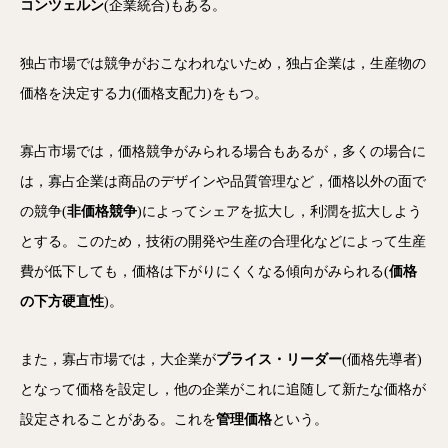
コンツェルン
(企業統合)もある。
独占市場では競争がおこなわれないため，独占企業は，生産物の
価格を決定する力(価格支配力)をもつ。
寡占市場では，価格競争がみられる場合もあるが，多くの場合に
は，寡占企業は商品のデザインや品質管理など，価格以外の面で
の競争(
非価格競争
)によってシェアを拡大し，利潤を拡大しよう
とする。このため，技術の開発や生産の合理化などによって生産
費が低下しても，価格は下がりにくくなる傾向がみられる(
価格
の下方硬直性
)。
また，寡占市場では，大企業が
プライス・リーダー
(価格先導者)
となって価格を設定し，他の企業がこれに追随して新たな価格が
設定されることがある。これを
管理価格
という。