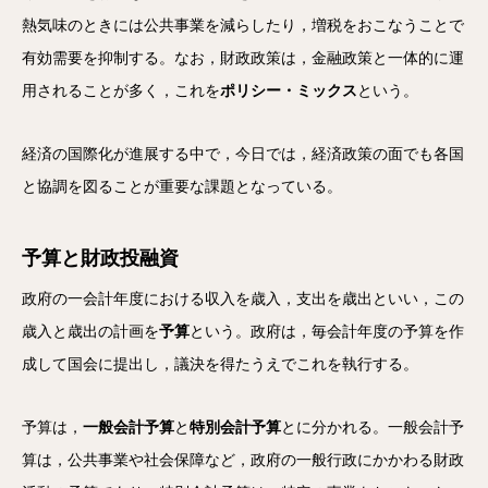
熱気味のときには公共事業を減らしたり，増税をおこなうことで
有効需要を抑制する。なお，財政政策は，金融政策と一体的に運
用されることが多く，これを
ポリシー・ミックス
という。
経済の国際化が進展する中で，今日では，経済政策の面でも各国
と協調を図ることが重要な課題となっている。
予算と財政投融資
政府の一会計年度における収入を歳入，支出を歳出といい，この
歳入と歳出の計画を
予算
という。政府は，毎会計年度の予算を作
成して国会に提出し，議決を得たうえでこれを執行する。
予算は，
一般会計予算
と
特別会計予算
とに分かれる。一般会計予
算は，公共事業や社会保障など，政府の一般行政にかかわる財政