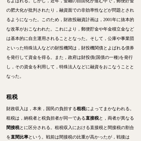
もよばれる。しかし，近年，金融の自由化が進む中で，郵便貯金
の肥大化が批判されたり，融資面での非効率性などが問題とされ
るようになった。このため，財政投融資計画は，2001年に抜本的
な改革がおこなわれた。これにより，郵便貯金や年金積立金など
は基本的に自主運用されることとなった。そして，公庫や事業団
といった特殊法人などの財投機関は，財投機関債とよばれる債券
を発行して資金を得る。また，政府は財投債(国債の一種)を発行
し，その資金を利用して，特殊法人などに融資をおこなうことと
なった。
租税
財政収入は，本来，国民の負担する
租税
によってまかなわれる。
租税は，納税者と税負担者が同一である
直接税
と，両者が異なる
間接税
とに区分される。租税収入における直接税と間接税の割合
を
直間比率
という。戦前は間接税の比重が高かったが，戦後は