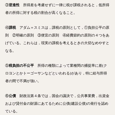
③
逆進性
所得差を考慮せずに一律に税が課税されると，低所得
者の所得に対する税の割合が高くなること。
④
課税
アダム＝スミスは，課税の原則として，①負担公平の原
則 ②明確の原則 ③便宜の原則 ④経費節約の原則の４つをあ
げている。これらは，現実の課税を考えるときの大切なめやすと
なる。
⑤
税負担の不公平
所得の種類によって業種間の捕捉率に差(ク
ロヨンとかトーゴーサンなどといわれる)があり，特に給与所得
者の間で不満が強い。
⑥
公債
財政法第４条では，国会の議決で，公共事業費，出資金
および貸付金の財源にあてるために公債(建設公債)の発行を認め
ている。