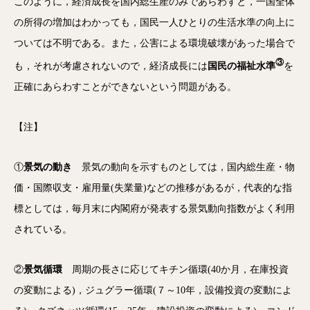
このように，経済成長を国内総生産のみであらわすと，一国全体
の所得の増加はわかっても，国民一人ひとりの生活水準の向上に
ついては不明である。また，公害による環境破壊があった場合で
③
も，それが考慮されないので，経済成長には
国民の福祉水準
を
正確にあらわすことができないという問題がある。
【注】
①
景気の動き
景気の動向を示すものとしては，国内総生産・物
価・国際収支・雇用量(失業量)などの推移があるが，代表的な指
標としては，毎月末に内閣府が発表する景気動向指数がよく利用
されている。
②
景気循環
周期の長さに応じてキチン循環(40か月，在庫投資
の変動による)，ジュグラー循環(７～10年，設備投資の変動によ