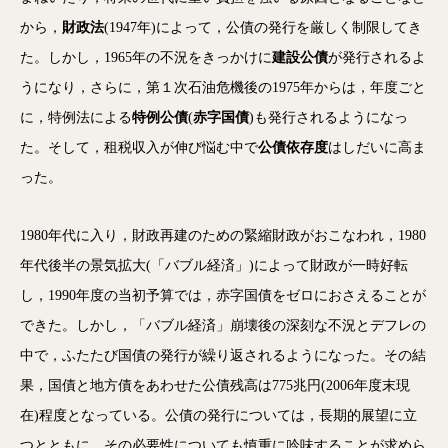
から，
財政法
(1947年)によって，公債の発行を厳しく制限してき
た。しかし，1965年の不況をきっかけに
建設公債
が発行されるよ
うになり，さらに，第１次石油危機後の1975年からは，年度ごと
に，特例法による
特例公債
(
赤字国債
)も発行されるようになっ
た。そして，租税収入が伸び悩む中で
公
債依存度
はしだいに高ま
った。
1980年代に入り，財政再建のための緊縮財政がおこなわれ，1980
年代後半の景気拡大(「バブル経済」)によって財政が一時好転
し，1990年度の当初予算では，赤字国債をゼロにおさえることが
できた。しかし，「バブル経済」崩壊後の深刻な不況とデフレの
中で，ふたたび国債の発行が繰り返されるようになった。その結
果，国債と地方債をあわせた公債残高は775兆円(2006年度末現
在)程度となっている。公債の発行については，長期的展望に立
つとともに，その必要性についても慎重に吟味することが求めら