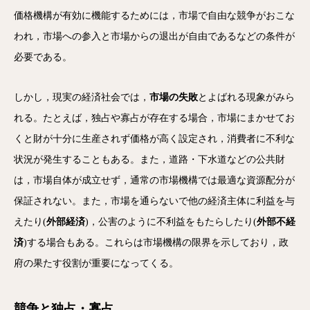
価格機構が有効に機能するためには，市場で自由な競争がおこな
われ，市場への参入と市場からの退出が自由であるなどの条件が
必要である。
しかし，現実の経済社会では，
市場の失敗
とよばれる現象がみら
れる。たとえば，独占や寡占が存在する場合，市場にまかせてお
くと財が十分に生産されず価格が高く設定され，消費者に不利な
状況が発生することもある。また，道路・下水道などの公共財
は，市場自体が成立せず，通常の市場機構では最適な資源配分が
保証されない。また，市場を通らないで他の経済主体に利益を与
えたり(
外部経済
)，公害のように不利益をもたらしたり(
外部不経
済
)する場合もある。これらは市場機構の限界を示しており，政
府の果たす役割が重要になってくる。
競争と独占・寡占