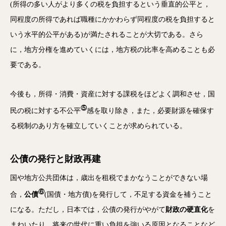
(所得の多い人がより多くの税を負担するという垂直的公平と，
同程度の所得であれば職種にかかわらず同程度の税を負担すると
いう水平的公平がある)が満たされることが大切である。さら
に，地方分権を進めていくには，地方税の比率を高めることも必
要である。
今後も，所得・消費・資産に対する課税をほどよく調和させ，国
⑤
民の税に対する不公平
感を取り除き，また，必要財源を確保す
る税制のあり方を確立していくことが求められている。
公債の発行と財政再建
国や地方公共団体は，歳出を租税でまかなうことができない場
⑥
合，
公債
(国債・地方債)を発行して，不足する資金を補うこと
になる。ただし，日本では，公債の発行がやがて
財政の硬直化
を
まねいたり，将来の世代に重い負担を強いる原因となることなど