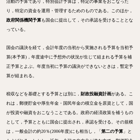
活動の予算であり，特別会計予算は，特定の事業をおこなった
り，特定の資金を運用・管理するためのものである。このほか，
政府関係機関予算
も国会に提出して，その承認を受けることとな
っている。
国会の議決を経て，会計年度の当初から実施される予算を当初予
算(本予算)，年度途中に予想外の状況が生じて組まれる予算を補
正予算とよぶ。年度当初に予算の議決ができないときは，暫定予
算が組まれる。
税収などを基礎とする予算とは別に，
財政投融資計画
がある。こ
れは，郵便貯金や厚生年金・国民年金の積立金を原資として，国
が投資や融資をおこなうことである。政府の経済政策を補うもの
として，予算とともに国会に提出され，承認を受ける。その規模
は，一般会計の約20％(2006年度)にも相当し，「
第二の予算
」と