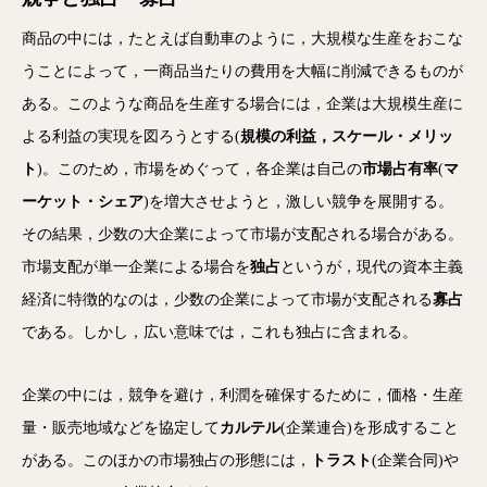
商品の中には，たとえば自動車のように，大規模な生産をおこな
うことによって，一商品当たりの費用を大幅に削減できるものが
ある。このような商品を生産する場合には，企業は大規模生産に
よる利益の実現を図ろうとする(
規模の利益，スケール・メリッ
ト
)。このため，市場をめぐって，各企業は自己の
市場占有率
(
マ
ーケット・シェア
)を増大させようと，激しい競争を展開する。
その結果，少数の大企業によって市場が支配される場合がある。
市場支配が単一企業による場合を
独占
というが，現代の資本主義
経済に特徴的なのは，少数の企業によって市場が支配される
寡占
である。しかし，広い意味では，これも独占に含まれる。
企業の中には，競争を避け，利潤を確保するために，価格・生産
量・販売地域などを協定して
カルテル
(企業連合)を形成すること
がある。このほかの市場独占の形態には，
トラスト
(企業合同)や