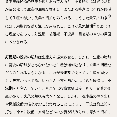
資本主義経済の歴史を振り返ってみると，ある時期には経済活動
が活発化して生産や雇用が増加し，またある時期にはそれが停滞
①
して生産の減少，失業の増加がみられる。こうした景気の動き
②
には，周期的な繰り返しがみられる。これが
景気循環
とよばれ
る現象であって，好況期・後退期・不況期・回復期の４つの局面
に区分される。
好況期
の投資の増加は生産力を拡大させる。しかし，生産の増加
に需要の増加がともなわないと生産は過剰となり，企業の倒産な
どもみられるようになる。これが
後退期
であって，生産が減少
し，失業が増大する。いったん下方へ向かいはじめた経済は，
不
況期
へと突入していく。そこでは投資意欲は冷えきり，企業の倒
産が多く，失業の規模も大きくなる。しかし，在庫品の掃き出し
や機械設備の縮小がおこなわれることによって，不況は終止符を
打ち，徐々に設備・原料などへの投資が試みられ，需要の増加，