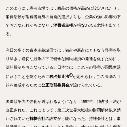
このように，寡占市場では，商品の価格が高めに設定されたり，
消費活動が消費者自身の自発的選択よりも，企業の強い影響の下
でおこなわれがちになり，
消費者主権
が損なわれる危険も出てく
る。
今日の多くの資本主義諸国では，独占や寡占にともなう弊害を取
り除き，適切な競争の下で健全な国民経済の発達を促すために，
法的規制をおこなっている。日本では，これらの弊害が国民生活
①
に及ぶことを防ぐために
独占禁止法
が定められ，この法律の目
的を達成するために
公正取引委員会
が設けられている。
国際競争力の強化が叫ばれるようになり，1997年，独占禁止法が
改正された。これによって，第二次世界大戦後の財閥解体以来禁
止されていた
持株会社
の設立が可能になった。持株会社とは，事