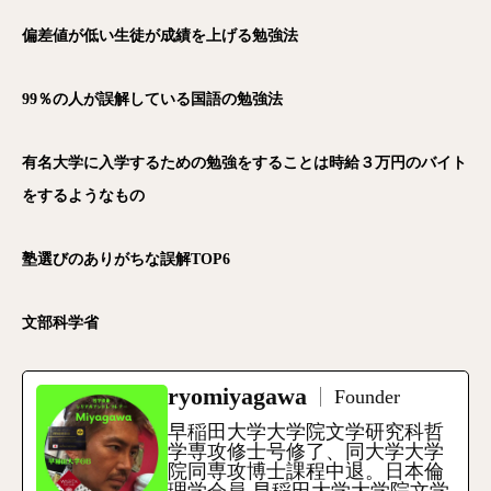
偏差値が低い生徒が成績を上げる勉強法
99％の人が誤解している国語の勉強法
有名大学に入学するための勉強をすることは時給３万円のバイト
をするようなもの
塾選びのありがちな誤解TOP6
文部科学省
ryomiyagawa
Founder
早稲田大学大学院文学研究科哲
学専攻修士号修了、同大学大学
院同専攻博士課程中退。日本倫
電話
メール
Zoom