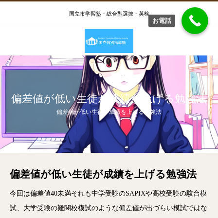
国立市学習塾・総合型選抜・英検
お電話
偏差値が低い生徒が成績を上げる勉強法
偏差値が低い生徒が成績を上げる勉強法
偏差値が低い生徒が成績を上げる勉強法
今回は偏差値40未満それも中学受験のSAPIXや高校受験の駿台模
試、大学受験の難関校模試のような偏差値が出づらい模試ではな