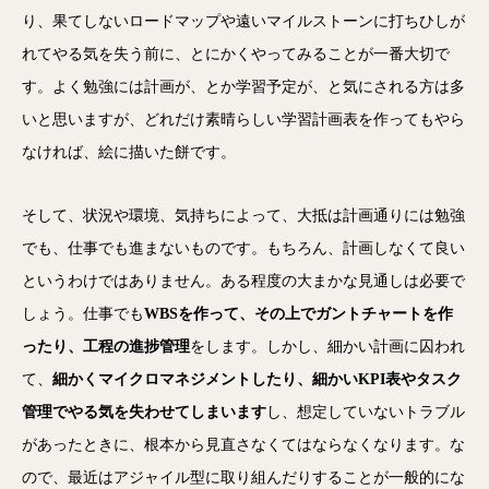
り、果てしないロードマップや遠いマイルストーンに打ちひしが
れてやる気を失う前に、とにかくやってみることが一番大切で
す。よく勉強には計画が、とか学習予定が、と気にされる方は多
いと思いますが、どれだけ素晴らしい学習計画表を作ってもやら
なければ、絵に描いた餅です。
そして、状況や環境、気持ちによって、大抵は計画通りには勉強
でも、仕事でも進まないものです。もちろん、計画しなくて良い
というわけではありません。ある程度の大まかな見通しは必要で
しょう。仕事でも
WBSを作って、その上でガントチャートを作
ったり、工程の進捗管理
をします。しかし、細かい計画に囚われ
て、
細かくマイクロマネジメントしたり、細かいKPI表やタスク
管理でやる気を失わせてしまいます
し、想定していないトラブル
があったときに、根本から見直さなくてはならなくなります。な
ので、最近はアジャイル型に取り組んだりすることが一般的にな