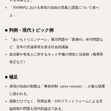
スを考察せよ」
「SNS時代における表現の自由の意義と課題について述べ
よ」
■ 判例・現代トピック例
『あいちトリエンナーレ』展示問題や『新潮45』休刊問題な
ど、近年の言論表現を巡る社会的議論
政治家や有名人に対するネット中傷の増加と法規制（侮辱罪
改正など）
■ 補足
表現の自由の制限は「事前抑制（prior restraint）」が最も慎重
に扱われる。
国家だけでなく、民間企業・SNSプラットフォームによる言
論統制の問題も現代的論点である。