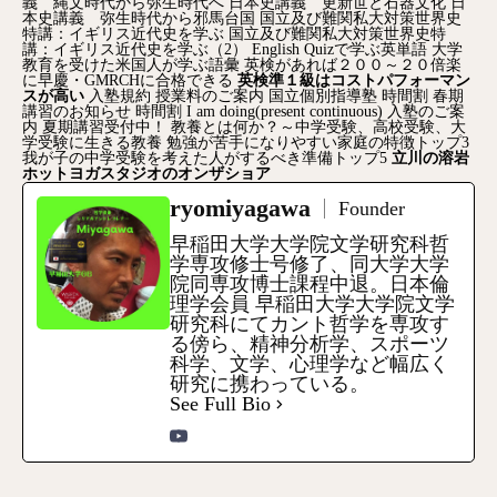
義 縄文時代から弥生時代へ
日本史講義 更新世と石器文化
日
本史講義 弥生時代から邪馬台国
国立及び難関私大対策世界史
特講：イギリス近代史を学ぶ
国立及び難関私大対策世界史特
講：イギリス近代史を学ぶ（2）
English Quizで学ぶ英単語
大学
教育を受けた米国人が学ぶ語彙
英検があれば２００～２０倍楽
に早慶・GMRCHに合格できる
英検準１級はコストパフォーマン
スが高い
入塾規約
授業料のご案内
国立個別指導塾
時間割
春期
講習のお知らせ
時間割
I am doing(present continuous)
入塾のご案
内
夏期講習受付中！
教養とは何か？～中学受験、高校受験、大
学受験に生きる教養
勉強が苦手になりやすい家庭の特徴トップ3
我が子の中学受験を考えた人がするべき準備トップ5
立川の溶岩
ホットヨガスタジオのオンザショア
ryomiyagawa
Founder
早稲田大学大学院文学研究科哲
学専攻修士号修了、同大学大学
院同専攻博士課程中退。日本倫
理学会員 早稲田大学大学院文学
研究科にてカント哲学を専攻す
る傍ら、精神分析学、スポーツ
科学、文学、心理学など幅広く
研究に携わっている。
See Full Bio