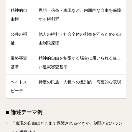
精神的自
思想・信条・表現など、内面的な自由を保障
由権
する権利群
公共の福
他人の権利・社会全体の利益を守るための自
祉
由制限原理
厳格審査
精神的自由を制限する場合に用いられる厳し
基準
い違憲審査基準
ヘイトス
特定の民族・人種への差別的・侮蔑的な表現
ピーチ
■ 論述テーマ例
「表現の自由はどこまで保障されるべきか。制限とのバラン