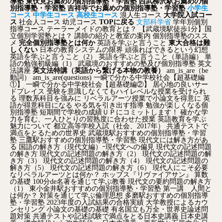
導塾
東伏見お薦めの個別指導塾・学習塾
西武柳沢駅お薦めの個
別指導塾・学習塾
吉祥寺でお薦めの個別指導塾・学習塾
小学生
コース
中学生コース
高校生コース
浪人生コース
大学院入試コー
ス
社会人コース
幼児コース
TOPに戻る
文部科学省
学年別個別
指導コース
テーラーメイドの教育とは？
【武蔵境駅徒歩1分】国
立個別学習塾とは？
講師の紹介と教室の案内
個別指導塾のスス
メ
完全個別指導塾とは何か
英語を学ぶと言うこと
東大合格は難
しくない
日本の教育システムの限界
頑張ればできるという幻想
英語を学ぶと言うこと（2）
英語を学ぶと言うこと（単語編）
単
語の勉強初級編（1）
武蔵境のおすすめの塾及び個別指導塾
英文
法講座
英文法特講（英語から繋げる本物の教養）
am_is_are（be
動詞）
am_is_are(questions)
一瞬で分かる中学校社会【超基礎編
①】
一瞬で分かる中学校社会【超基礎編②】
居心地の良いサー
ドプレイス
受験を意識しなくてもハイレベルな授業を受けられ
る
理数系科目を強みに
リベラルアーツ授業で小論文を得意に
英
語が得意科目になる
やる気を引き出す指導
勉強が楽しくなる個
別指導塾
短期間で学校の成績ＵＰにコミットします！
確かな学
力を育む、一人ひとりの習熟度に合わせた授業
英語教育を学ぶ
魅力について
都立高等学校入試（社会、2017年）
共通テストで
満点をとるための世界史
武蔵境駅おすすめの個別指導塾・学習
塾
三鷹駅おすすめの個別指導塾・学習塾
現代文には解き方があ
る
国語の解き方（現代文編）ｰ現代文への偏見
現代文の記述問題
の解き方
現代文の記述問題の解き方（2）
現代文の記述問題の解
き方（3）
現代文の記述問題の解き方（4）
現代文の記述問題の
解き方（5）
現代文の記述問題の解き方（6）
現代人にこそ必要
なリベラルアーツとは何か？
ホッブス『リヴァイアサン』
算数
の基礎
100分de名著を通じて学ぶ教養
現代文の要約問題の解き方
（1）
東小金井駅おすすめの個別指導塾・学習塾
第一講 人間と
は何か？
対策を通じて学ぶ倫理思想
多磨駅おすすめの個別指導
塾・学習塾
2023年度の入試結果の合格実績
大学教授によるカウ
ンセリング
小論文の基礎の基礎
有名国立も万全・世界史論述問
題対策
共通テストや記述試験で満点をとる日本史講義
日本史講