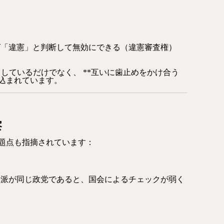
ば「違憲」と判断して無効にできる（違憲審査権）
しているだけでなく、 **互いに歯止めをかけ合う
み込まれています。
察
題点も指摘されています：
数派が同じ政党であると、国会によるチェックが弱く