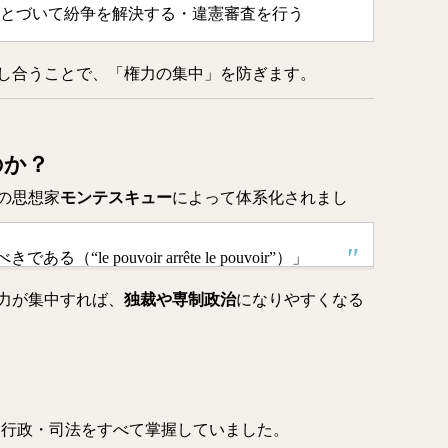
とづいて紛争を解決する・違憲審査を行う
し合うことで、「権力の集中」を防ぎます。
のか？
の思想家
モンテスキュー
によって体系化されまし
e pouvoir arrête le pouvoir”）」
力が集中すれば、
独裁や専制政治
になりやすくなる
・行政・司法をすべて掌握していました。