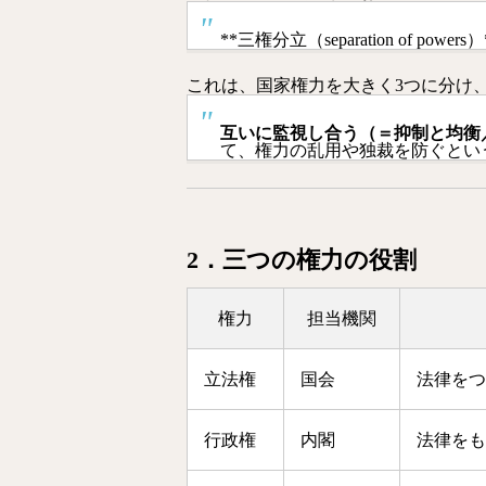
**三権分立（separation of power
これは、国家権力を大きく3つに分け
互いに監視し合う（＝抑制と均衡
て、権力の乱用や独裁を防ぐとい
2．三つの権力の役割
権力
担当機関
立法権
国会
法律をつ
行政権
内閣
法律をも