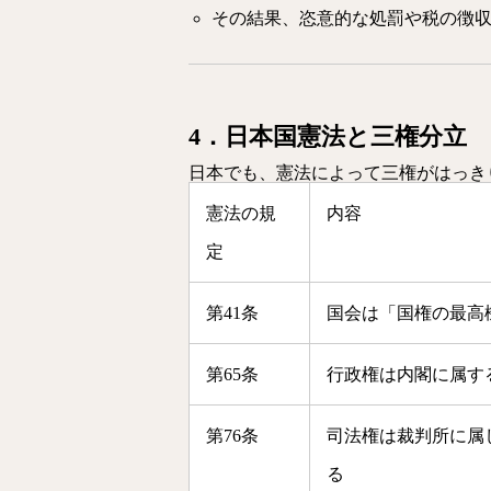
その結果、恣意的な処罰や税の徴
4．日本国憲法と三権分立
日本でも、憲法によって三権がはっき
憲法の規
内容
定
第41条
国会は「国権の最高
第65条
行政権は内閣に属す
第76条
司法権は裁判所に属
る