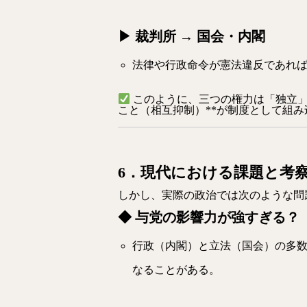
▶ 裁判所 → 国会・内閣
法律や行政命令が憲法違反であれ
このように、三つの権力は「独立」
こと（相互抑制）**が制度として組
6．現代における課題と考
しかし、実際の政治では次のような問
◆ 与党の影響力が強すぎる？
行政（内閣）と立法（国会）の多
なることがある。