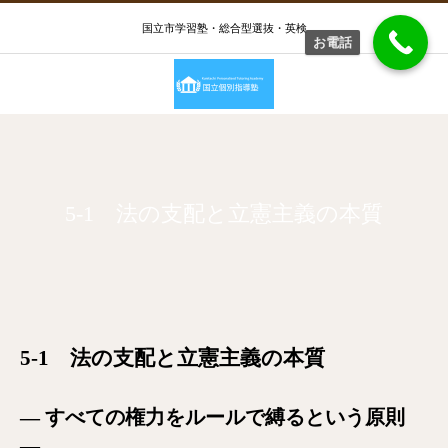
国立市学習塾・総合型選抜・英検
お電話
5-1 法の支配と立憲主義の本質
5-1 法の支配と立憲主義の本質
― すべての権力をルールで縛るという原則
―