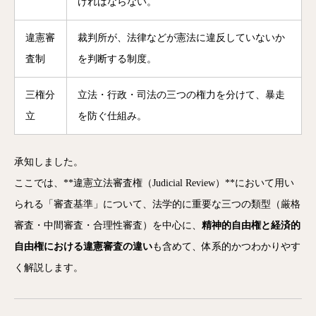
ければならない。
違憲審
裁判所が、法律などが憲法に違反していないか
査制
を判断する制度。
三権分
立法・行政・司法の三つの権力を分けて、暴走
立
を防ぐ仕組み。
承知しました。
ここでは、**違憲立法審査権（Judicial Review）**において用い
られる「審査基準」について、法学的に重要な三つの類型（厳格
審査・中間審査・合理性審査）を中心に、
精神的自由権と経済的
自由権における違憲審査の違い
も含めて、体系的かつわかりやす
く解説します。