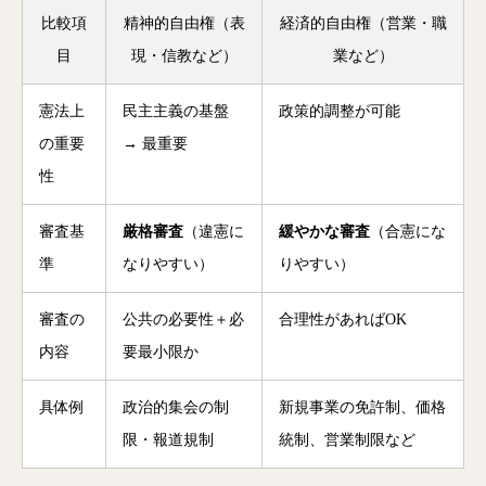
比較項
精神的自由権（表
経済的自由権（営業・職
目
現・信教など）
業など）
憲法上
民主主義の基盤
政策的調整が可能
の重要
→ 最重要
性
審査基
厳格審査
（違憲に
緩やかな審査
（合憲にな
準
なりやすい）
りやすい）
審査の
公共の必要性＋必
合理性があればOK
内容
要最小限か
具体例
政治的集会の制
新規事業の免許制、価格
限・報道規制
統制、営業制限など