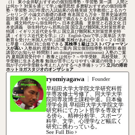
（1）
東小金井駅おすすめの個別指導塾・学習塾
第一講 人間と
は何か？
対策を通じて学ぶ倫理思想
多磨駅おすすめの個別指導
塾・学習塾
2023年度の入試結果の合格実績
大学教授によるカウ
ンセリング
小論文の基礎の基礎
有名国立も万全・世界史論述問
題対策
共通テストや記述試験で満点をとる日本史講義
日本史講
義 縄文時代から弥生時代へ
日本史講義 更新世と石器文化
日
本史講義 弥生時代から邪馬台国
国立及び難関私大対策世界史
特講：イギリス近代史を学ぶ
国立及び難関私大対策世界史特
講：イギリス近代史を学ぶ（2）
English Quizで学ぶ英単語
大学
教育を受けた米国人が学ぶ語彙
英検があれば２００～２０倍楽
に早慶・GMRCHに合格できる
英検準１級はコストパフォーマン
スが高い
入塾規約
授業料のご案内
国立個別指導塾
時間割
春期
講習のお知らせ
時間割
I am doing(present continuous)
入塾のご案
内
夏期講習受付中！
教養とは何か？～中学受験、高校受験、大
学受験に生きる教養
勉強が苦手になりやすい家庭の特徴トップ3
我が子の中学受験を考えた人がするべき準備トップ5
立川の溶岩
ホットヨガスタジオのオンザショア
ryomiyagawa
Founder
早稲田大学大学院文学研究科哲
学専攻修士号修了、同大学大学
院同専攻博士課程中退。日本倫
理学会員 早稲田大学大学院文学
研究科にてカント哲学を専攻す
る傍ら、精神分析学、スポーツ
科学、文学、心理学など幅広く
研究に携わっている。
See Full Bio