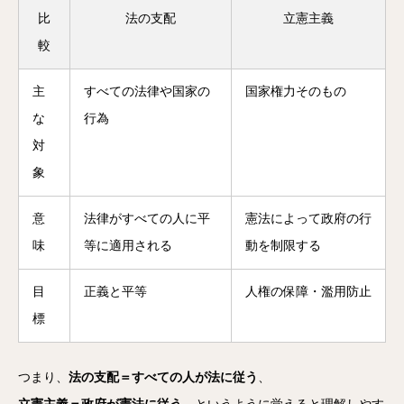
比
法の支配
立憲主義
較
主
すべての法律や国家の
国家権力そのもの
な
行為
対
象
意
法律がすべての人に平
憲法によって政府の行
味
等に適用される
動を制限する
目
正義と平等
人権の保障・濫用防止
標
つまり、
法の支配＝すべての人が法に従う
、