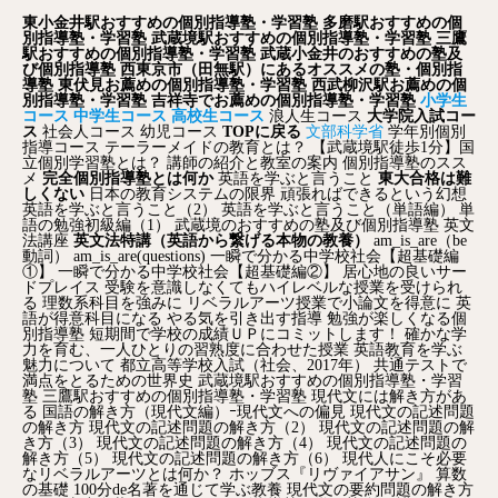
東小金井駅おすすめの個別指導塾・学習塾
多磨駅おすすめの個
別指導塾・学習塾
武蔵境駅おすすめの個別指導塾・学習塾
三鷹
駅おすすめの個別指導塾・学習塾
武蔵小金井のおすすめの塾及
び個別指導塾
西東京市（田無駅）にあるオススメの塾・個別指
導塾
東伏見お薦めの個別指導塾・学習塾
西武柳沢駅お薦めの個
別指導塾・学習塾
吉祥寺でお薦めの個別指導塾・学習塾
小学生
コース
中学生コース
高校生コース
浪人生コース
大学院入試コー
ス
社会人コース
幼児コース
TOPに戻る
文部科学省
学年別個別
指導コース
テーラーメイドの教育とは？
【武蔵境駅徒歩1分】国
立個別学習塾とは？
講師の紹介と教室の案内
個別指導塾のスス
メ
完全個別指導塾とは何か
英語を学ぶと言うこと
東大合格は難
しくない
日本の教育システムの限界
頑張ればできるという幻想
英語を学ぶと言うこと（2）
英語を学ぶと言うこと（単語編）
単
語の勉強初級編（1）
武蔵境のおすすめの塾及び個別指導塾
英文
法講座
英文法特講（英語から繋げる本物の教養）
am_is_are（be
動詞）
am_is_are(questions)
一瞬で分かる中学校社会【超基礎編
①】
一瞬で分かる中学校社会【超基礎編②】
居心地の良いサー
ドプレイス
受験を意識しなくてもハイレベルな授業を受けられ
る
理数系科目を強みに
リベラルアーツ授業で小論文を得意に
英
語が得意科目になる
やる気を引き出す指導
勉強が楽しくなる個
別指導塾
短期間で学校の成績ＵＰにコミットします！
確かな学
力を育む、一人ひとりの習熟度に合わせた授業
英語教育を学ぶ
魅力について
都立高等学校入試（社会、2017年）
共通テストで
満点をとるための世界史
武蔵境駅おすすめの個別指導塾・学習
塾
三鷹駅おすすめの個別指導塾・学習塾
現代文には解き方があ
る
国語の解き方（現代文編）ｰ現代文への偏見
現代文の記述問題
の解き方
現代文の記述問題の解き方（2）
現代文の記述問題の解
き方（3）
現代文の記述問題の解き方（4）
現代文の記述問題の
解き方（5）
現代文の記述問題の解き方（6）
現代人にこそ必要
なリベラルアーツとは何か？
ホッブス『リヴァイアサン』
算数
の基礎
100分de名著を通じて学ぶ教養
現代文の要約問題の解き方