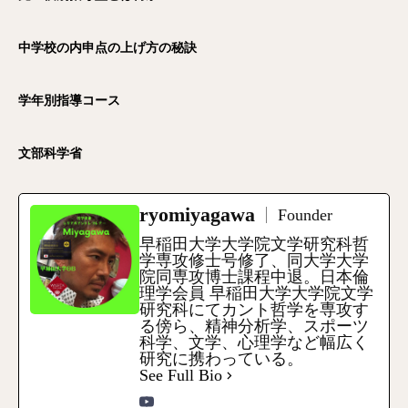
中学校の内申点の上げ方の秘訣
学年別指導コース
文部科学省
ryomiyagawa
Founder
早稲田大学大学院文学研究科哲
学専攻修士号修了、同大学大学
院同専攻博士課程中退。日本倫
理学会員 早稲田大学大学院文学
研究科にてカント哲学を専攻す
る傍ら、精神分析学、スポーツ
科学、文学、心理学など幅広く
研究に携わっている。
See Full Bio