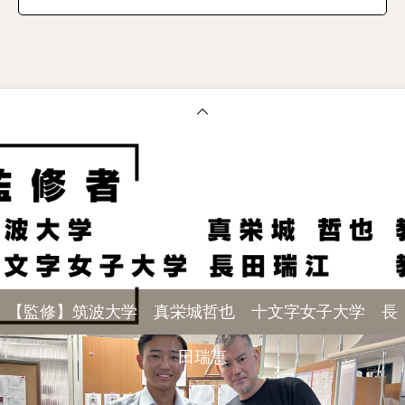
【監修】筑波大学 真栄城哲也 十文字女子大学 長
田瑞恵