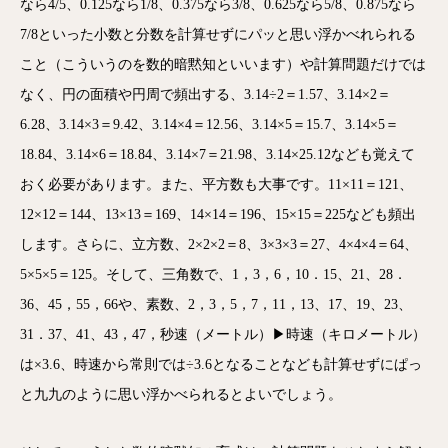
なら4/5、0.125なら1/8、0.375なら3/8、0.625なら5/8、0.875なら
7/8といった小数と分数を計算せずにパッと思い浮かべれられる
こと（こういうのを数的暗黙知といいます）や計算問題だけでは
なく、円の面積や円周で頻出する、3.14÷2＝1.57、3.14×2＝
6.28、3.14×3＝9.42、3.14×4＝12.56、3.14×5＝15.7、3.14×5＝
18.84、3.14×6＝18.84、3.14×7＝21.98、3.14×25.12なども覚えて
おく必要があります。また、平方数も大事です。11×11＝121、
12×12＝144、13×13＝169、14×14＝196、15×15＝225なども頻出
します。さらに、立方数、2×2×2＝8、3×3×3＝27、4×4×4＝64、
5×5×5＝125。そして、三角数で、1，3，6，10．15、21、28．
36、45，55，66や、素数、2，3，5，7，11，13、17、19、23、
31．37、41、43，47，秒速（メートル）▶時速（キロメートル）
は×3.6、時速から常則では÷3.6となることなども計算せずにぱっ
と九九のように思い浮かべられるとよいでしょう。