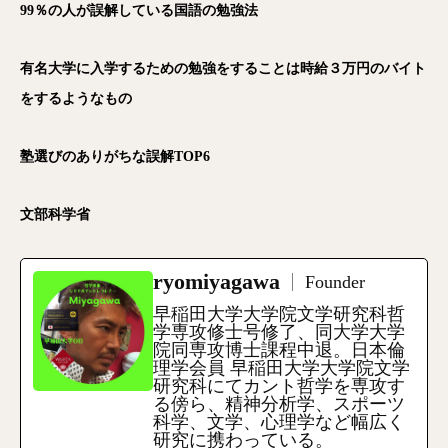
99％の人が誤解している国語の勉強法
有名大学に入学するための勉強をすることは時給３万円のバイト
をするようなもの
塾選びのありがちな誤解TOP6
文部科学省
ryomiyagawa
Founder
早稲田大学大学院文学研究科哲
学専攻修士号修了、同大学大学
院同専攻博士課程中退。日本倫
理学会員 早稲田大学大学院文学
研究科にてカント哲学を専攻す
る傍ら、精神分析学、スポーツ
科学、文学、心理学など幅広く
研究に携わっている。