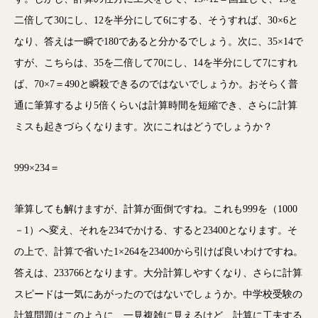
二倍して30にし、12を半分にして6にする、そうすれば、30×6と
なり、答えは一瞬で180であると分かるでしょう。次に、35×14で
すが、こちらは、35を二倍して70にし、14を半分にして7にすれ
ば、70×7＝490と瞬殺できるのではないでしょうか。おそらく普
通に筆算するより5倍くらいは計算時間を短縮でき、さらに計算
ミスも起きづらくなります。次にこれはどうでしょうか？
999×234＝
筆算しても解けますが、計算が面倒ですね。これも999を（1000
－1）へ変え、それを234でかける、すると23400となります。そ
の上で、計算で省いた1×264を23400から引けば良いわけですね。
答えは、233766となります。大分計算しやすくなり、さらに計算
スピードは一気にあがったのではないでしょうか。中学校受験の
計算問題はこのように、一見複雑に見えるけど、計算に工夫する