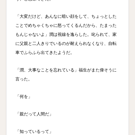
「大変だけど、あんなに暗い顔をして、ちょっとした
ことでめちゃくちゃに怒ってくるんだから、たまった
もんじゃないよ」潤は視線を逸らした。叱られて、家
に父親と二人きりでいるのが耐えられなくなり、自転
車でふらふら出てきたようだ。
「潤、大事なことを忘れている」福生がまた偉そうに
言った。
「何を」
「親だって人間だ」
電話
メール
Zoom
「知っているって」