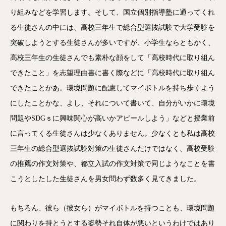
り組みなどを学習します。そして、国立個別指導塾に通ってくれ
る生徒さんの中には、高校三年生で総合型選抜試験で大学受験を
突破しようとする生徒さんが多いですが、小学生ならともかく、
高校三年生の生徒さんでも素朴な顔をして「高校時代に取り組ん
できたこと」を志望理由書に書く際などに「高校時代に取り組ん
できたことかあ。環境問題に配慮してマイボトルを持ち歩くよう
にしたことかな、よし、それについて書いて、自分がいかに環境
問題やSDGｓに興味関心が高いかアピールしよう」などと授業前
に言ってくる生徒さんは少なくありません。少なくとも私は高校
三年生の総合型選抜試験対策の生徒さんだけではなく、高校受験
の推薦の作文対策や、都立入試の作文対策で同じようなことを書
こうとしたした生徒さんを男女問わず数多く見てきました。
もちろん、彼ら（彼女ら）がマイボトルを持つことも、環境問題
に関わりを持とうとする姿勢それ自体が悪いというわけではあり