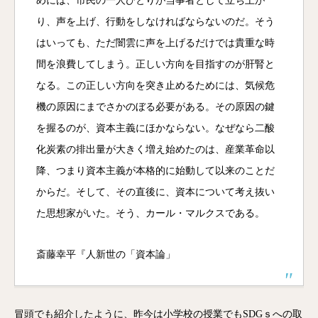
めには、市民の一人ひとりが当事者として立ち上が
り、声を上げ、行動をしなければならないのだ。そう
はいっても、ただ闇雲に声を上げるだけでは貴重な時
間を浪費してしまう。正しい方向を目指すのが肝腎と
なる。この正しい方向を突き止めるためには、気候危
機の原因にまでさかのぼる必要がある。その原因の鍵
を握るのが、資本主義にほかならない。なぜなら二酸
化炭素の排出量が大きく増え始めたのは、産業革命以
降、つまり資本主義が本格的に始動して以来のことだ
からだ。そして、その直後に、資本について考え抜い
た思想家がいた。そう、カール・マルクスである。
斎藤幸平『人新世の「資本論」
冒頭でも紹介したように、昨今は小学校の授業でもSDGｓへの取