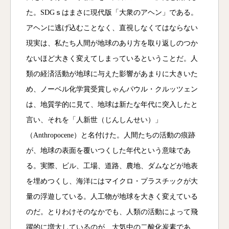
た。SDGｓはまさに現代版「大衆のアヘン」である。
アヘンに逃げ込むことなく、直視しなくてはならない
現実は、私たち人間が地球のあり方を取り返しのつか
ないほど大きく変えてしまっているということだ。人
類の経済活動が地球に与えた影響があまりに大きいた
め、ノーベル化学賞受賞しゃんパウル・クルッツェン
は、地質学的に見て、地球は新たな年代に突入したと
言い、それを「人新世（じんしんせい）」
（Anthropocene）と名付けた。人間たちの活動の痕跡
が、地球の表面を覆いつくした年代という意味であ
る。実際、ビル、工場、道路、農地、ダムなどが地表
を埋めつくし、海洋にはマイクロ・プラスチックが大
量の浮遊している。人工物が地球を大きく変えている
のだ。とりわけそのなかでも、人類の活動によって飛
躍的に増大しているのが、大気中の二酸化炭素であ