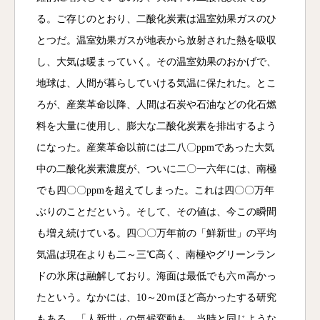
る。ご存じのとおり、二酸化炭素は温室効果ガスのひ
とつだ。温室効果ガスが地表から放射された熱を吸収
し、大気は暖まっていく。その温室効果のおかげで、
地球は、人間が暮らしていける気温に保たれた。とこ
ろが、産業革命以降、人間は石炭や石油などの化石燃
料を大量に使用し、膨大な二酸化炭素を排出するよう
になった。産業革命以前には二八〇ppmであった大気
中の二酸化炭素濃度が、ついに二〇一六年には、南極
でも四〇〇ppmを超えてしまった。これは四〇〇万年
ぶりのことだという。そして、その値は、今この瞬間
も増え続けている。四〇〇万年前の「鮮新世」の平均
気温は現在よりも二～三℃高く、南極やグリーンラン
ドの氷床は融解しており。海面は最低でも六ｍ高かっ
たという。なかには、10～20ｍほど高かったする研究
もある。「人新世」の気候変動も、当時と同じような