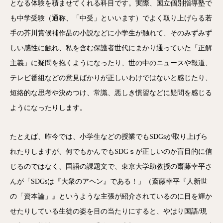
となる体験を積ませてくれる科目です。実際、国立個別指導塾で
も中学受験（通称、「中受」といいます）でよく取り上げらる若
手の芥川賞候補作品の小説などに小学生が触れて、そのみずみず
しい感性に触れ、私を含む保護者世代にまかり通っていた「正解
主義」に疑問を抱くようになったり、世の中のニュースや報道、
テレビ番組などの意見ばかりが正しいわけではないと感じたり、
短絡的な思考や決めつけ、常識、悪しき慣習などに疑問を感じる
ようになったりします。
たとえば、昨今では、小学生などの授業でもSDGsが取り上げら
れたりしますが、何でもかんでもSDGｓが正しいのか盲目的に信
じるのではなく、国語の課題文で、東京大学助教授の齋藤幸平さ
んが「SDGsは『大衆のアヘン』である！」（斎藤幸平『人新世
の「資本論」』というような主張が紹介されているのに目を輝か
せたりしている生徒の姿を目の当たりにすると、やはり国語/現