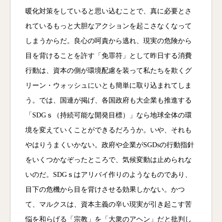
暖化対策をしていると思い込むことで、真に必要とさ
れているもっと大胆なアクションを起こさなくなって
しまうからだ。良心の呵責から逃れ、現実の危険から
目を背けることを許す「免罪符」として昨日する消費
行動は、資本の側が環境配慮を装って私たちを欺くグ
リーン・ウォッシュにいとも簡単に取り込まれてしま
う。では、国連が掲げ、各国政府も大企業も推進する
「SDGｓ（持続可能な開発目標）」なら地球全体の環
境を変えていくことができるだろうか。いや、それも
やはりうまくいかない。政府や企業がSGDsの行動指針
をいくつかなぞったところで、気候変動は止められな
いのだ。SDGｓはアリバイ作りのようなものであり、
目下の危機から目を背けさせる効果しかない。かつ
て、マルクスは、資本主義の辛い現実が引き起こす苦
悩を和らげる「宗教」を「大衆のアヘン」だと批判し