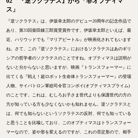
02 『逆ソクラテス』から「非オプティマ
ス」
『逆ソクラテス』は、伊坂幸太郎のデビュー20周年の記念作品で
あり、第33回柴田錬三郎賞受賞作です。伊坂幸太郎といえば、最
近、ハリウッドでも『マリアビートル』が映画化されてもいます
ね。さて、この『逆ソクラテス』におけるソクラテスはあのギリ
シアの哲学者のソクラテスのことですね。オプティマスは説明が
ないと分からないと思いますが、映画『トランスフォーマー』に
出てくる『
戦え！超ロボット生命体トランスフォーマー
』の登場
人物、サイバトロン軍総司令官
コンボイ
(オプティマスプライム)
のことです。これは、むしろお子さま世代よりも保護世代の方の
方が知っている方も少なくないかも知れません。逆ソクラテスと
は、何でも知らないというソクラテスの反対、何でも知っている
と思うことを比喩しており、このオプティマスはトランスフォー
マーなので、姿や形を変えるのですが、これの否定形ので、相手