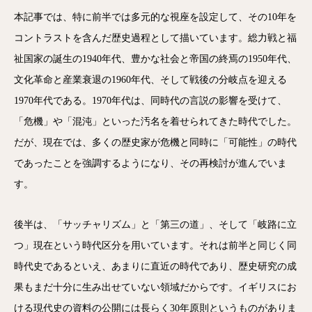
本記事では、特に前半では多元的な視座を設定して、その10年を
コントラストを含んだ歴史過程として描いています。総力戦と福
祉国家の誕生の1940年代、豊かな社会と帝国の終焉の1950年代、
文化革命と産業衰退の1960年代、そして戦後の分岐点を迎える
1970年代である。1970年代は、同時代の言説の影響を受けて、
「危機」や「混沌」といった汚名を着せられてきた時代でした。
だが、現在では、多くの歴史家が危機と同時に「可能性」の時代
であったことを強調するようになり、その再検討が進んでいま
す。
後半は、「サッチャリズム」と「第三の道」、そして「岐路に立
つ」現在という時代区分を用いています。それは前半と同じく同
時代史であるといえ、あまりに直近の時代であり、歴史研究の成
果もまだ十分に生み出せていない領域だからです。イギリスにお
ける現代史の資料の公開には長らく30年原則というものがありま