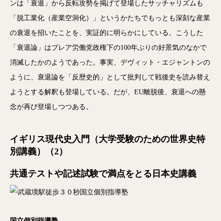
ンは「衰退」から反転攻勢を掲げて登場したサッチャリズムも
「脱工業化（産業空洞化）」というかたちでもっとも深刻な産業
の衰退を招いたことを、実証的に明らかにしている。こうした
「衰退論」はブレア労働党政権下の100年ぶりの好景気のなかで
消滅したかのようであった。事実、デヴィット・エジャントンの
ように、衰退論を「反歴史的」として批判して戦後史を読み替え
ようとする解釈も登場している。だが、EU離脱後、衰退への懸
念が再び登場しつつある。
イギリス現代史入門（大学受験のための世界史特
別講義）（2）
共通テストや記述試験で満点をとる日本史講義
国立個別指導塾