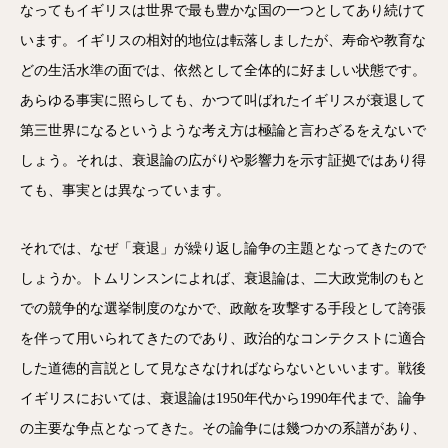
なってもイギリスは世界で最も豊かな国の一つとしてあり続けて
います。イギリスの相対的地位は転落しましたが、寿命や教育な
どの生活水準の面では、依然として全体的に好ましい状態です。
あらゆる事実に照らしても、かつて叫ばれたイギリスが衰退して
第三世界になるというような考え方は極論と言わざるをえないで
しょう。それは、衰退論の広がりや影響力を示す証拠ではあり得
ても、事実とは異なっています。
それでは、なぜ「衰退」が繰り返し論争の主題となってきたので
しょうか。トムリンスンによれば、衰退論は、二大政党制のもと
での競争的な選挙制度のなかで、政敵を攻撃する手段として誇張
を伴って用いられてきたのであり、政治的なコンテクストに適合
した道徳的言説として見なさなければならないといいます。戦後
イギリスにおいては、衰退論は1950年代から1990年代まで、論争
の主要な争点となってきた。その論争には幾つかの系譜があり、