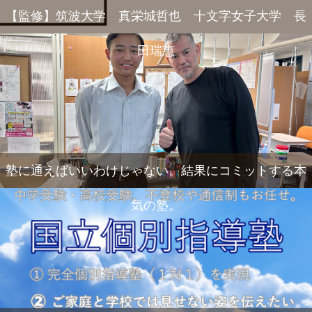
【監修】筑波大学 真栄城哲也 十文字女子大学 長
田瑞恵
塾に通えばいいわけじゃない。結果にコミットする本
気の塾。