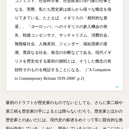
コノミスト、社会科学者、社会政策の専門家の仕事と
なる、実際、私たち歴史家は彼らから様々な概念を借
りてきている。たとえば、イギリスの「相対的な衰
退」、「ヨーロッパ」へのイギリスの参入機会の喪
失、戦後コンセンサス、サッチャリズム、消費社会、
無階級社会、人種差別、ジェンダー、福祉国家の退
潮、寛容なる社会、南北の分断などである。現代イギ
リスを歴史化する最初の挑戦とは、そうした概念の有
効性そのものを検証することになる。（”A Compation
to Contemporary Britiain 1939-2000″,p.2)
最初のドラフトが歴史家のものでないとしても、さらに第二稿や
第三稿も歴史家の手によるとは限らないだろう。歴史家とほかの
歴史家とのあいだには、現代史の叙述をめぐって常に競合的な換
刑が存在している。しかし、競合しているとはいえ、そこにはい