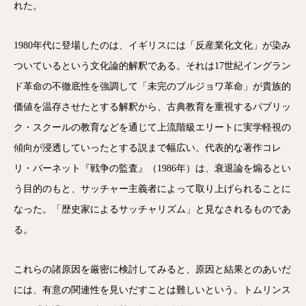
れた。
1980年代に登場したのは、イギリスには「反産業化文化」が染み
ついているという文化論的解釈である。それは17世紀イングラン
ド革命の不徹底性を強調して「未完のブルジョワ革命」が貴族的
価値を温存させたとする解釈から、古典教育を重視するパブリッ
ク・スクールの教育などを通じて上流階級エリートに実学軽視の
傾向が浸透していったとする説まで幅広い。代表的な著作コレ
リ・バーネット『戦争の監査』（1986年）は、衰退論を煽るとい
う目的のもと、サッチャー主義者によって取り上げられることに
なった。「歴史家によるサッチャリズム」と見なされるものであ
る。
これらの諸原因を厳密に検討してみると、原因と結果とのあいだ
には、有意の関連性を見いだすことは難しいという。トムリンス