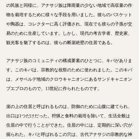
の民族と同様に、アナサジ族は降雨量の少ない地域で高収量の作
物を栽培するために様々な手段を用いました。彼らのバスケット
や陶器は、コレクターに高く評価され、現在でも彼らの子孫が交
易のために生産しています。しかし、現代の考古学者、歴史家、
観光客を魅了するのは、彼らの断崖絶壁の住居である。
アナサジ族のコミュニティの構成要素のひとつに、キバがありま
す。このキバは、宗教的な祝祭のために使われました。このキバ
は、メサベルデ地域のクロウキャニオンにあるサンドキャニオン
プエブロのもので、13世紀に作られたものです。
崖の上の住居と呼ばれるものは、防御のために山腹に建てられ、
出口は1つだけだった。狩猟と食料の栽培を除いて、生活全般は
住居の中で行うことができた。住居の中には、定期的に深い穴が
掘られた。キバと呼ばれるこの穴は、古代アナサジの宗教的な神