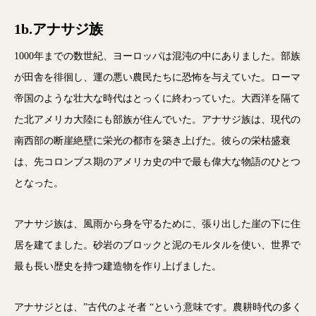
1b.アナサジ族
1000年までの数世紀、ヨーロッパは混沌の中にありました。部族
が田舎を徘徊し、運の悪い農民たちに恐怖を与えていた。ローマ
帝国のような壮大な時代はとっくに終わっていた。大西洋を隔て
た北アメリカ大陸にも部族が住んでいた。アナサジ族は、現代の
南西部の断崖絶壁に栄光の都市を築き上げた。彼らの栄枯盛衰
は、先コロンブス期のアメリカ史の中で最も偉大な物語のひとつ
となった。
アナサジ族は、風雨から身を守るために、張り出した崖の下に住
居を建てました。砂岩のブロックと泥のモルタルを使い、世界で
最も長い歴史を持つ建造物を作り上げました。
アナサジとは、”古代のよそ者 “という意味です。農耕時代の多く