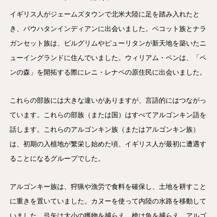
イギリス人がジェームズタウンで北米大陸に足を踏み入れたと
き、パウハタンインディアンに出会いました。ペコット族とナラ
ガンセット族は、ピルグリムやピューリタンが新天地を築いたニ
ューイングランドに住んでいました。ウィリアム・ペンは、「ペ
ンの森」を開拓する際にレニ・レナペの原住民に出会いました。
これらの部族には大きな違いがありますが、言語的にはつながっ
ています。これらの部族（または国）はすべてアルゴンキン語を
話します。これらのアルゴンキン族（またはアルゴンキン族）
は、初期の入植地が繁栄し始めた頃、イギリス人が最初に遭遇す
ることになるグループでした。
アルゴンキー族は、狩猟や漁労で食料を確保し、土地を耕すこと
に重きを置いていました。カヌーを使って内陸の水路を移動して
いました。弓矢は大小の獲物を捕らえ、槍は魚を捕らえ、アルゴ