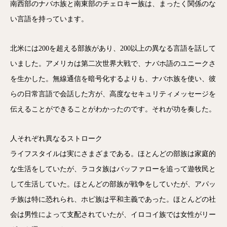
南西部のナバホ族と南東部のチェロキー族は、まったく関係のな
い言語を持っています。
北米には200を超える部族があり、200以上の異なる言語を話して
いました。アメリカは第二次世界大戦で、ナバホ語のユニークさ
を生かした。無線通信を暗号化するよりも、ナバホ族を使い、彼
らの日常言語で会話した方が、高度なセキュリティメッセージを
伝えることができることがわかったのです。それが功を奏した。
人それぞれ異なるストローク
ライフスタイルは実にさまざまである。ほとんどの部族は家庭的
な生活をしていたが、ラコタ族はバッファローを追って遊牧民と
して生活していた。ほとんどの部族が戦争をしていたが、アパッ
チ族は特に恐れられ、ホピ族は平和主義であった。ほとんどの社
会は男性によって支配されていたが、イロコイ族では女性がリー