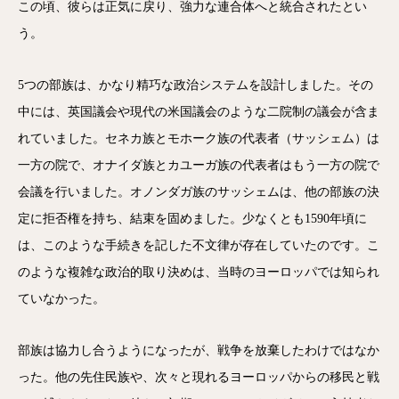
この頃、彼らは正気に戻り、強力な連合体へと統合されたとい
う。
5つの部族は、かなり精巧な政治システムを設計しました。その
中には、英国議会や現代の米国議会のような二院制の議会が含ま
れていました。セネカ族とモホーク族の代表者（サッシェム）は
一方の院で、オナイダ族とカユーガ族の代表者はもう一方の院で
会議を行いました。オノンダガ族のサッシェムは、他の部族の決
定に拒否権を持ち、結束を固めました。少なくとも1590年頃に
は、このような手続きを記した不文律が存在していたのです。こ
のような複雑な政治的取り決めは、当時のヨーロッパでは知られ
ていなかった。
部族は協力し合うようになったが、戦争を放棄したわけではなか
った。他の先住民族や、次々と現れるヨーロッパからの移民と戦