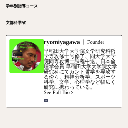
学年別指導コース
文部科学省
ryomiyagawa
Founder
早稲田大学大学院文学研究科哲
学専攻修士号修了、同大学大学
院同専攻博士課程中退。日本倫
理学会員 早稲田大学大学院文学
研究科にてカント哲学を専攻す
る傍ら、精神分析学、スポーツ
科学、文学、心理学など幅広く
研究に携わっている。
See Full Bio