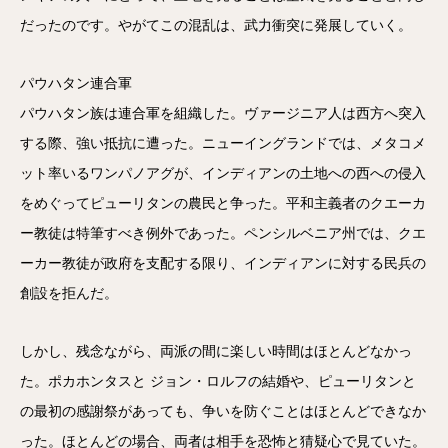
だったのです。やがてこの混乱は、武力衝突に発展していく。
パウハタン連合軍
パウハタン族は連合軍を組織した。ヴァージニア人は西方へ突入
する際、強い抵抗に遭った。ニューイングランドでは、メタコメ
ット率いるワンパノアグが、インディアンの土地への西への侵入
をめぐってピューリタンの農民と争った。平和主義者のクエーカ
ー教徒は特筆すべき例外であった。ペンシルベニア州では、クエ
ーカー教徒が政府を支配する限り、インディアンに対する民兵の
創設を拒んだ。
しかし、残念ながら、両派の間に楽しい時間はほとんどなかっ
た。ポカホンタスと ジョン・ロルフの結婚や、ピューリタンと
の最初の感謝祭があっても、争いを防ぐことはほとんどできなか
った。ほとんどの場合、両者は相手を恐怖と猜疑心で見ていた。