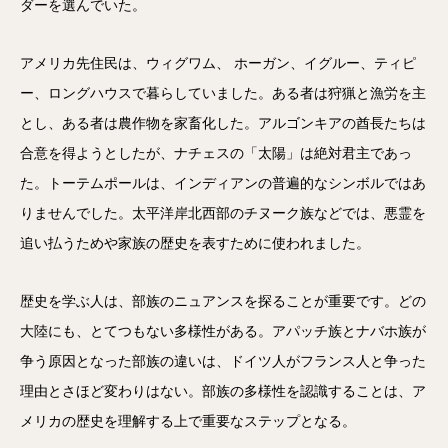
ダーを選んでいた。
アメリカ先住民は、ウィグワム、 ホーガン、イグルー、ティピ
ー、ロングハウスで暮らしていました。ある者は狩猟と漁労を主
とし、ある者は農作物を家畜化した。アルゴンキアの酋長たちは
合意を得ようとしたが、ナチェスの「太陽」は絶対君主であっ
た。トーテムポールは、インディアンの普遍的なシンボルではあ
りませんでした。太平洋岸北西部のチヌーク族などでは、悪霊を
追い払うためや家族の歴史を表すために使われました。
歴史を学ぶ人は、部族のニュアンスを探ることが重要です。どの
大陸にも、とてつもない多様性がある。アパッチ族とナバホ族が
争う原因となった部族の違いは、ドイツ人がフランス人と争った
理由とさほど変わりはない。部族の多様性を認識することは、ア
メリカの歴史を理解する上で重要なステップとなる。