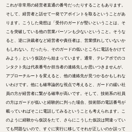
これが非常用の経営者直通の番号だったりすることもあります。
そして、経営者と話せて一発でアポイントを取るということがあ
ります。こうした発想は「受付のガードが堅いということは、そ
こを突破している他の営業パーソンも少ないということ。そうな
ると、逆に決裁者など経営者や責任者は、営業慣れしていないか
もしれない。だったら、そのガードの低いところに電話をかけて
みよう」という仮説から始まっています。通常、テレアポでのコ
ンタクト先は代表番号か担当者の連絡先しか思いつきませんが、
アプローチルートを変えると、他の連絡先が見つかるかもしれな
いわけです。他にも確率論的な視点で考えると、ガードの緩い社
員の方が経営者に繋がる確率が高いです。そして、技術系の社員
の方はガードが低いと経験的に判った場合、技術部の電話番号が
載っていればそこに電話してみるということも考えられます。こ
のように経験から仮説をたて、さらにこうした仮説は間違ってい
ても問題ないので、すぐに実行に移してそれが正しいのか誤って