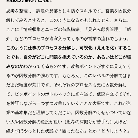
思考を整理し、課題の見落としを防ぐスキルです。営業を因数分
解してみるとすると、このようになるかもしれません。さらに、
ここに「情報収集とニーズの仮説構築」「見込み顧客管理」「紹
介」などのプロセスが適宜入ってくるのが営業の流れでしょう。
このように仕事のプロセスを分解し、可視化（見える化）するこ
とでも、自分がどこに問題を抱えているのか、あるいはどこが強
みなのかわかってくる
ものです。改善ポイントがすぐに見えてく
るのが因数分解の強みです。もちろん、このレベルの分解ではま
だまだ粒度が荒井です。それぞれのプロセスも更に因数分解し
て、ピンポイントのボトルネックに光を当て、仮説を立ててそれ
を検証しながら一つずつ改善していくことが大事です。これが営
業の基本形だと理解してください。因数分解のくせがついていな
い人や因数分解の粒度が粗い（思考の深掘りが苦手な）人ほど、
絶えずぼやっとした状態で「困ったなあ」とか「どうしよう？」