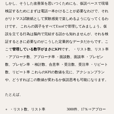
しかし、そうした改善策を思いつくためにも、仮説ベースで現場
検証するためにまずは電話一本かけることが必要なわけで、それ
がリトマス試験紙として実験感覚で楽しめるようになってくるわ
けです。 これらの因子をすべてExcelで管理してみましょう。仮
説を立てる行為は脳内で完結する話かも知れませんが、それを検
証するときに必要なのがこうした定量的なデータだからです。こ
こで
管理している数字がまさにKPI
です。 ・リスト数、リスト率
・アプローチ数、アプローチ率 ・面談数、面談率 ・プレゼン
数、プレゼン率 ・検討数、合意率 ・受注数、受注率 ・リピート
数、リピート率 これらのKPIの数値を元に、アクションプラン
や、どうすればこの数値が変わるか仮説思考も可能になります。
たとえば、
・リスト数、リスト率 3000件、17％⇒アプロー