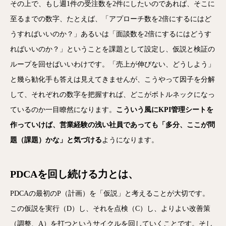
その上で、もし週1件の受注数を2件にしたいのであれば、そこに
至るまでの数字、たとえば、「アプローチ数を2倍にするにはど
うすればいいのか？」あるいは「面談数を2倍にするにはどうす
ればいいのか？」ということを課題として設定し、仮説と検証の
ループを回せばいいわけです。「売上が伸びない、どうしよう」
と幾ら勧化手も答えは見えてきませんが、こうやって因子を分解
して、それぞれの数字を把握すれば、どこがボトルネックになっ
ているのか一目瞭然になります。
こういう風にKPI管理シートを
作っていけば、営業経験の浅い社員であっても「多分、ここが問
題（課題）かな」と気づける
ようになります。
PDCA
を回し続ける力
とは、
PDCAの最初のP（計画）を「仮説」と考えることが大切です。
この仮説を実行（D）し、それを点検（C）し、よりよい改善策
（調整、A）を打つというサイクルを回していくことです。そし