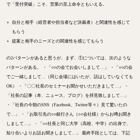
で「受付突破」こそ、営業の至上命令ともいえる。
自分と相手（経営者や担当者など決裁者）と関連性を感じて
もらう
提案と相手のニーズとの関連性を感じてもらう
の2パターンがあると思うが、まず、①については、次のような
パターンがある。 ・「○○の会でお会いしまして…」 ・「○○の会
でご一緒しまして…（同じ会場にはいたが、話はしていなくても
OK） ・「〇〇社長のセミナーお聞かせいただきまして…」 ・
「社長の記事（本、ニュース、ブログ）を拝見致しまして…」
・「社長の今朝のSNS（Facebook、Twitter等々）見て驚いたの
で…」 ・「お取引先の○○銀行さん（○○会社様）からお噂お聞き
しまして…」 ・「○○社長と同じ大学（高校、中学）の出身で、
知り合いよりお話お聞きしまして…」 最終手段としては、下記