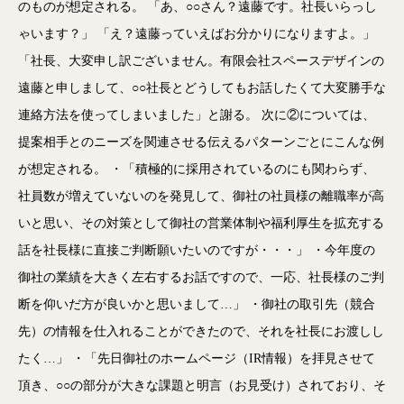
のものが想定される。 「あ、○○さん？遠藤です。社長いらっし
ゃいます？」 「え？遠藤っていえばお分かりになりますよ。」
「社長、大変申し訳ございません。有限会社スペースデザインの
遠藤と申しまして、○○社長とどうしてもお話したくて大変勝手な
連絡方法を使ってしまいました」と謝る。 次に②については、
提案相手とのニーズを関連させる伝えるパターンごとにこんな例
が想定される。 ・「積極的に採用されているのにも関わらず、
社員数が増えていないのを発見して、御社の社員様の離職率が高
いと思い、その対策として御社の営業体制や福利厚生を拡充する
話を社長様に直接ご判断願いたいのですが・・・」 ・今年度の
御社の業績を大きく左右するお話ですので、一応、社長様のご判
断を仰いだ方が良いかと思いまして…」 ・御社の取引先（競合
先）の情報を仕入れることができたので、それを社長にお渡しし
たく…」 ・「先日御社のホームページ（IR情報）を拝見させて
頂き、○○の部分が大きな課題と明言（お見受け）されており、そ