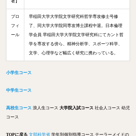
者】
プロ
早稲田大学大学院文学研究科哲学専攻修士号修
フィ
了、同大学大学院同専攻博士課程中退。日本倫理
ール
学会員 早稲田大学大学院文学研究科にてカント哲
学を専攻する傍ら、精神分析学、スポーツ科学、
文学、心理学など幅広く研究に携わっている。
小学生コース
中学生コース
高校生コース
浪人生コース
大学院入試コース
社会人コース
幼児
コース
電話
メール
Zoom
TOPに戻る
文部科学省
学年別個別指導コース
テーラーメイドの