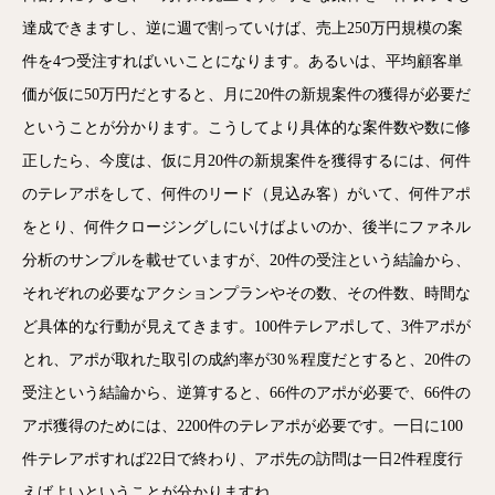
達成できますし、逆に週で割っていけば、売上250万円規模の案
件を4つ受注すればいいことになります。あるいは、平均顧客単
価が仮に50万円だとすると、月に20件の新規案件の獲得が必要だ
ということが分かります。こうしてより具体的な案件数や数に修
正したら、今度は、仮に月20件の新規案件を獲得するには、何件
のテレアポをして、何件のリード（見込み客）がいて、何件アポ
をとり、何件クロージングしにいけばよいのか、後半にファネル
分析のサンプルを載せていますが、20件の受注という結論から、
それぞれの必要なアクションプランやその数、その件数、時間な
ど具体的な行動が見えてきます。100件テレアポして、3件アポが
とれ、アポが取れた取引の成約率が30％程度だとすると、20件の
受注という結論から、逆算すると、66件のアポが必要で、66件の
アポ獲得のためには、2200件のテレアポが必要です。一日に100
件テレアポすれば22日で終わり、アポ先の訪問は一日2件程度行
えばよいということが分かりますね。