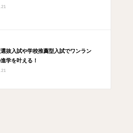
.21
型選抜入試や学校推薦型入試でワンラン
の進学を叶える！
.21