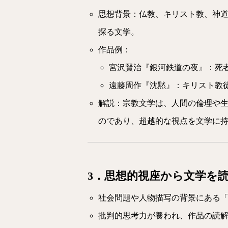
思想背景：仏教、キリスト教、神
探る文学。
作品例：
宮沢賢治『銀河鉄道の夜』：死
遠藤周作『沈黙』：キリスト教
解説：宗教文学は、人間の倫理や
のであり、超越的な視点を文学に
3．思想的視座から文学を
社会問題や人物描写の背景にある
批判的思考力が養われ、作品の読