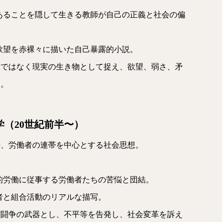
あることを隠して生きる教師が自己の正義と社会の偏
欲望を赤裸々に描いた自己暴露的小説。
想ではなく現実の生き物として捉え、欲望、弱さ、矛
た。
学（20世紀前半〜）
争、労働者の連帯を中心とする社会思想。
的労働に従事する労働者たちの苦悩と団結。
者と組合活動のリアルな描写。
級闘争の武器とし、不平等を告発し、社会変革を訴え