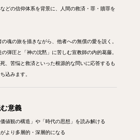
道などの信仰体系を背景に、人間の救済・罪・贖罪を
者の魂の旅を描きながら、他者への無償の愛を説く。
徒の弾圧と「神の沈黙」に苦しむ宣教師の内的葛藤。
生死、苦悩と救済といった根源的な問いに応答するも
持ち込みます。
読む意義
「価値観の構造」や「時代の思想」を読み解ける
解がより多層的・深層的になる