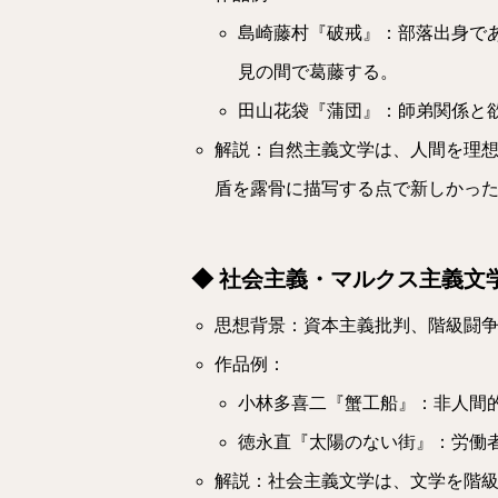
島崎藤村『破戒』：部落出身で
見の間で葛藤する。
田山花袋『蒲団』：師弟関係と
解説：自然主義文学は、人間を理
盾を露骨に描写する点で新しかっ
◆ 社会主義・マルクス主義文
思想背景：資本主義批判、階級闘
作品例：
小林多喜二『蟹工船』：非人間
徳永直『太陽のない街』：労働
解説：社会主義文学は、文学を階