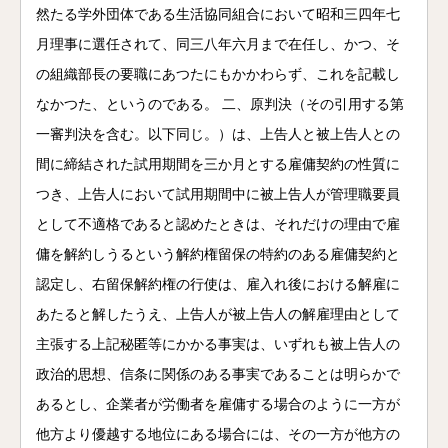
然たる学外団体である生活協同組合において昭和三四年七
月理事に選任されて、同三八年六月まで在任し、かつ、そ
の組織部長の要職にあつたにもかかわらず、これを記載し
なかつた、というのである。 二、原判決（その引用する第
一審判決を含む。以下同じ。）は、上告人と被上告人との
間に締結された試用期間を三か月とする雇傭契約の性質に
つき、上告人において試用期間中に被上告人が管理職要員
として不適格であると認めたときは、それだけの理由で雇
傭を解約しうるという解約権留保の特約のある雇傭契約と
認定し、右留保解約権の行使は、雇入れ後における解雇に
あたると解したうえ、上告人が被上告人の解雇理由として
主張する上記秘匿等にかかる事実は、いずれも被上告人の
政治的思想、信条に関係のある事実であることは明らかで
あるとし、企業者が労働者を雇傭する場合のように一方が
他方より優越する地位にある場合には、その一方が他方の