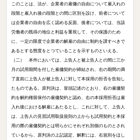
このことは、法が、企業者の雇傭の自由について雇入れの
段階と雇入れ後の段階との間に区別を設け、前者について
は企業者の自由を広く認める反面、後者については、当該
労働者の既得の地位と利益を重視して、その保護のため
に、一定の限度で企業者の解雇の自由に制約を課すべきで
あるとする態度をとつていることを示すものといえる。
（二） 本件においては、上告人と被上告人との間に三か
月の試用期間を付した雇傭契約が締結され、右の期間の満
了直前に上告人が被上告人に対して本採用の拒否を告知し
たものである。原判決は、冒頭記述のとおり、右の雇傭契
約を解約権留保付の雇傭契約と認め、右の本採用拒否は雇
入れ後における解雇にあたるとし、これに対して、上告人
は、上告人の見習試用取扱規則の上からも試用契約と本採
用の際の雇傭契約とは明らかにそれぞれ別個のものとされ
ているから、原判決の上記認定、解釈には、右規則をほし