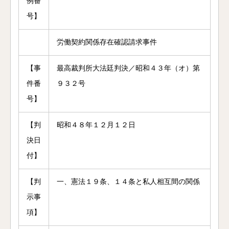
例番
号】
労働契約関係存在確認請求事件
【事
最高裁判所大法廷判決／昭和４３年（オ）第
件番
９３２号
号】
【判
昭和４８年１２月１２日
決日
付】
【判
一、憲法１９条、１４条と私人相互間の関係
示事
項】