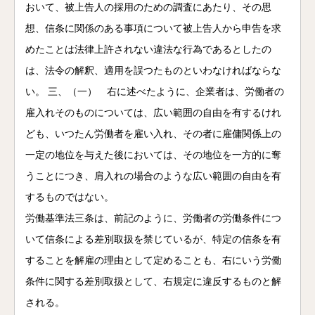
おいて、被上告人の採用のための調査にあたり、その思
想、信条に関係のある事項について被上告人から申告を求
めたことは法律上許されない違法な行為であるとしたの
は、法令の解釈、適用を誤つたものといわなければならな
い。 三、（一） 右に述べたように、企業者は、労働者の
雇入れそのものについては、広い範囲の自由を有するけれ
ども、いつたん労働者を雇い入れ、その者に雇傭関係上の
一定の地位を与えた後においては、その地位を一方的に奪
うことにつき、肩入れの場合のような広い範囲の自由を有
するものではない。
労働基準法三条は、前記のように、労働者の労働条件につ
いて信条による差別取扱を禁じているが、特定の信条を有
することを解雇の理由として定めることも、右にいう労働
条件に関する差別取扱として、右規定に違反するものと解
される。