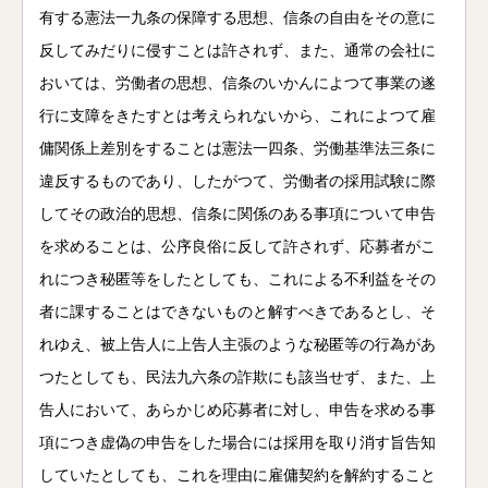
有する憲法一九条の保障する思想、信条の自由をその意に
反してみだりに侵すことは許されず、また、通常の会社に
おいては、労働者の思想、信条のいかんによつて事業の遂
行に支障をきたすとは考えられないから、これによつて雇
傭関係上差別をすることは憲法一四条、労働基準法三条に
違反するものであり、したがつて、労働者の採用試験に際
してその政治的思想、信条に関係のある事項について申告
を求めることは、公序良俗に反して許されず、応募者がこ
れにつき秘匿等をしたとしても、これによる不利益をその
者に課することはできないものと解すべきであるとし、そ
れゆえ、被上告人に上告人主張のような秘匿等の行為があ
つたとしても、民法九六条の詐欺にも該当せず、また、上
告人において、あらかじめ応募者に対し、申告を求める事
項につき虚偽の申告をした場合には採用を取り消す旨告知
していたとしても、これを理由に雇傭契約を解約すること