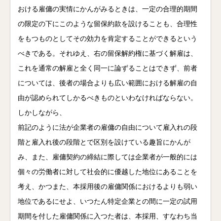
おける雇傭の実情にかんがみるときは、一定の合理的期間
の限定の下にこのような留保約款を設けることも、合理性
をもつものとしてその効力を肯定することができるという
べきである。それゆえ、右の留保解約権に基づく解雇は、
これを通常の解雇と全く同一に論ずることはできず、前者
については、後者の場合よりも広い範囲における解雇の自
由が認められてしかるべきものといわなければならない。
しかしながら、
前記のように法が企業者の雇傭の自由について雇入れの段
階と雇入れ後の段階とで区別を設けている趣旨にかんが
み、また、雇傭契約の締結に際しては企業者が一般的には
個々の労働者に対して社会的に優越した地位にあることを
考え、かつまた、本採用後の雇傭関係におけるよりも弱い
地位であるにせよ、いつたん特定企業との間に一定の試用
電話
メール
Zoom
期間を付した雇傭関係に入つた者は、本採用、すなわち当