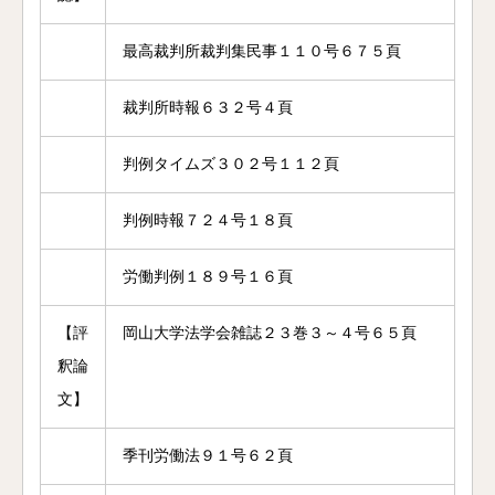
最高裁判所裁判集民事１１０号６７５頁
裁判所時報６３２号４頁
判例タイムズ３０２号１１２頁
判例時報７２４号１８頁
労働判例１８９号１６頁
【評
岡山大学法学会雑誌２３巻３～４号６５頁
釈論
文】
季刊労働法９１号６２頁