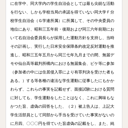
に在学中、同大学内の学生自治会としては最も尖鋭な活動
を行ない、しかも学校当局の承認を得ていない同大学Ｆ分
校学生自治会（Ｇ学連所属）に所属して、その中央委員の
地位にあり、昭和三五年前・後期および同三六年前期にお
いて右自治会委員長らが採用した運動方針を支持し、当時
その計画し、実行した日米安全保障条約改定反対運動を推
進し、昭和三五年五月から同三七年九月までの間、無届デ
モや仙台高等裁判所構内における無届集会、ピケ等に参加
（参加者の中には住居侵入罪により有罪判決を受けた者も
ある。）する等各種の違法な学生運動に従事したにもかか
わらず、これらの事実を記載せず、面接試験における質問
に対しても、学生運動をしたことはなく、これに興味もな
かつた旨、虚偽の回答をした、（２）被上告人は、上記大
学生活部員として同部から手当を受けていた事実がないの
に月四、〇〇〇円を得ていた旨虚偽の記載をし、また、純