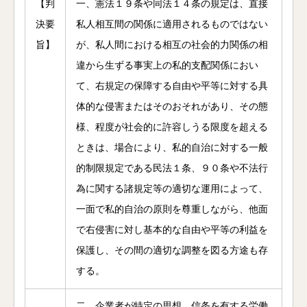
【判
一、憲法１９条や同法１４条の規定は、直接
決要
私人相互間の関係に適用されるものではない
旨】
が、私人間における相互の社会的力関係の相
違から生ずる事実上の私的支配関係におい
て、右規定の保障する自由や平等に対する具
体的な侵害またはそのおそれがあり、その態
様、程度が社会的に許容しうる限度を超える
ときは、場合により、私的自治に対する一般
的制限規定である民法１条、９０条や不法行
為に関する諸規定等の適切な運用によって、
一面で私的自治の原則を尊重しながら、他面
で右侵害に対し基本的な自由や平等の利益を
保護し、その間の適切な調整を図る方途も存
する。
二、企業者が特定の思想、信条を有する労働