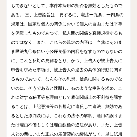
もできないとして、本件本採用の拒否を無効としたもので
ある。 三、上告論旨は、要するに、憲法一九条、一四条の
規定は、国家対個人の関係において個人の自由または平等
を保障したものであつて、私人間の関係を直接規律するも
のではなく、また、これらの規定の内容は、当然にそのま
ま民法九〇条にいう公序良俗の内容をなすものでもないの
に、これと反対の見解をとり、かつ、上告人が被上告人に
申告を求めた事項は、被上告人の過去の具体的行動に関す
るものであつて、なんらその思想、信条に関するものでな
いのに、そうであると速断し、右のような申告を求め、こ
れに対する秘匿等を理由として雇傭関係上の不利益を課す
ることは、上記憲法等の各規定に違反して違法、無効であ
るとした原判決には、これらの法令の解釈、適用の誤りま
たは理由不備もしくは理由齟齬の違法があり、また、上告
人との間にいまだ正式の雇傭契約の締結がなく、単に試用