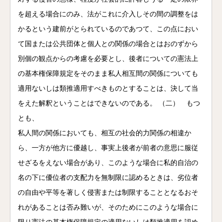
を超える場合にのみ、法がこれに介入しその間の調整をは
かるという建前がとられているのであつて、この点におい
て国または公共団体と個人との関係の場合とはおのずから
別個の観点からの考慮を必要とし、後者についての憲法上
の基本権保障規定をそのまま私人相互間の関係についても
適用ないしは類推適用すべきものとすることは、決して当
をえた解釈ということはできないのである。 （二） もつ
とも、
私人間の関係においても、相互の社会的力関係の相違か
ら、一方が他方に優越し、事実上後者が前者の意思に服従
せざるをえない場合があり、このような場合に私的自治の
名の下に優位者の支配力を無制限に認めるときは、劣位者
の自由や平等を著しく侵害または制限することとなるおそ
れがあることは否み難いが、そのためにこのような場合に