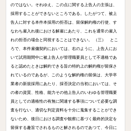
のではない。それゆえ、この点に関する上告人の主張は、
採用することができないところである。したがつて、被上
告人に対する本件本採用の拒否は、留保解約権の行使、す
なわち雇入れ後における解雇にあたり、これを通常の雇入
れの拒否の場合と同視することはできない。 （三） とこ
ろで、本件雇傭契約においては、右のように、上告人にお
いて試用期間中に被上告人が管理職要員として不適格であ
ると認めたときは解約できる旨の特約上の解約権が留保さ
れているのであるが、このような解約権の留保は、大学卒
業者の新規採用にあたり、採否決定の当初においては、そ
の者の資質、性格、能力その他上告人のいわゆる管理職要
員としての適格性の有無に関連する事項について必要な調
査を行ない、適切な判定資料を十分に蒐集することができ
ないため、後日における調査や観察に基づく最終的決定を
留保する趣旨でされるものと解されるのであつて、今日に