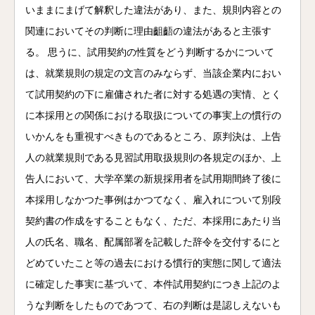
いままにまげて解釈した違法があり、また、規則内容との
関連においてその判断に理由齟齬の違法があると主張す
る。 思うに、試用契約の性質をどう判断するかについて
は、就業規則の規定の文言のみならず、当該企業内におい
て試用契約の下に雇傭された者に対する処遇の実情、とく
に本採用との関係における取扱についての事実上の慣行の
いかんをも重視すべきものであるところ、原判決は、上告
人の就業規則である見習試用取扱規則の各規定のほか、上
告人において、大学卒業の新規採用者を試用期間終了後に
本採用しなかつた事例はかつてなく、雇入れについて別段
契約書の作成をすることもなく、ただ、本採用にあたり当
人の氏名、職名、配属部署を記載した辞令を交付するにと
どめていたこと等の過去における慣行的実態に関して適法
に確定した事実に基づいて、本件試用契約につき上記のよ
うな判断をしたものであつて、右の判断は是認しえないも