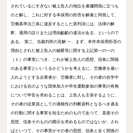
されているにすぎない被上告人の地位を雇傭関係に立つも
のと解し、これに対する本採用の拒否を解雇と同視して、
労働基準法三条に違反するとした原判決には、法律の解
釈、適用の誤りまたは理由齟齬の違法がある、というので
ある。 第二、当裁判所の見解 一、まず、本件本採用拒否の
理由とされた被上告人の秘匿等に関する上記第一の一の
（１）の事実につき、これが被上告人の思想、信条に関係
のある事実といいうるかどうかを考えるに、労働者を雇い
入れようとする企業者が、労働者に対し、その者の在学中
における右のような団体加入や学生運動参加の事実の有無
について申告を求めることは、上告人も主張するように、
その者の従業員としての適格性の判断資料となるべき過去
の行動に関する事実を知るためのものであつて、直接その
思想、信条そのものの開示を求めるものではないが、され
ばといつて、その事実がその者の思想、信条と全く関係の