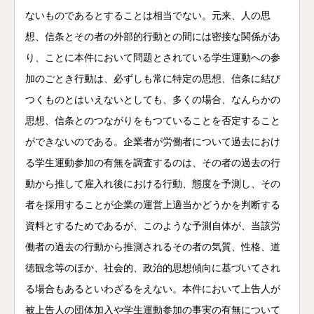
ないものであるとすることは相当でない。元来、人の思
想、信条とその者の外部的行動との間には密接な関係があ
り、ことに本件において問題とされている学生運動への参
加のごとき行動は、必ずしも常に特定の思想、信条に結び
つくものとはいえないとしても、多くの場合、なんらかの
思想、信条とのつながりをもつていることを否定すること
ができないのである。企業者が労働者について過去におけ
る学生運動参加の有無を調査するのは、その者の過去の行
動から推して雇入れ後における行動、態度を予測し、その
者を採用することが企業の運営上適当かどうかを判断する
資料とするためであるが、このような予測自体が、当該労
働者の過去の行動から推測されるその者の気質、性格、道
徳観念等のほか、社会的、政治的思想傾向に基づいてされ
る場合もあるといわざるをえない。本件において上告人が
被上告人の団体加入や学生運動参加の事実の有無について