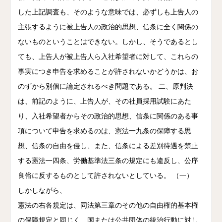
した上記調査も、そのような意味では、必ずしも上告人の
主張するように被上告人の政治的思想、信条に全く関係の
ないものということはできない。しかし、そうであるとし
ても、上告人が被上告人ら入社希望者に対して、これらの
事実につき申告を求めることが許されないかどうかは、お
のずから別個に論定されるべき問題である。 二、原判決
は、前記のように、上告人が、その社員採用試験にあた
り、入社希望者からその政治的思想、信条に関係のある事
項について申告を求めるのは、憲法一九条の保障する思
想、信条の自由を侵し、また、信条による差別待遇を禁止
する憲法一四条、労働基準法三条の規定にも違反し、公序
良俗に反するものとして許されないとしている。 （一）
しかしながら、
憲法の右各規定は、同法第三章のその他の自由権的基本権
の保障規定と同じく、国または公共団体の統治行動に対し