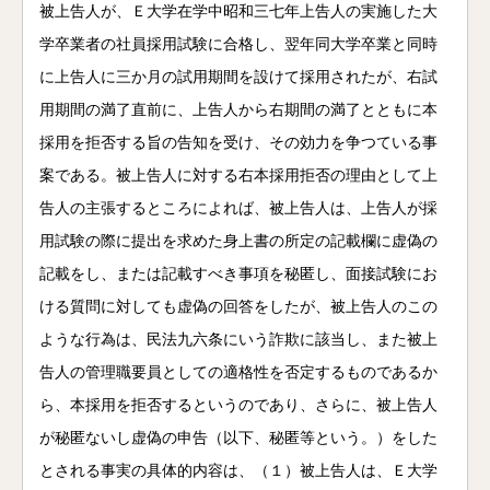
被上告人が、Ｅ大学在学中昭和三七年上告人の実施した大
学卒業者の社員採用試験に合格し、翌年同大学卒業と同時
に上告人に三か月の試用期間を設けて採用されたが、右試
用期間の満了直前に、上告人から右期間の満了とともに本
採用を拒否する旨の告知を受け、その効力を争つている事
案である。被上告人に対する右本採用拒否の理由として上
告人の主張するところによれば、被上告人は、上告人が採
用試験の際に提出を求めた身上書の所定の記載欄に虚偽の
記載をし、または記載すべき事項を秘匿し、面接試験にお
ける質問に対しても虚偽の回答をしたが、被上告人のこの
ような行為は、民法九六条にいう詐欺に該当し、また被上
告人の管理職要員としての適格性を否定するものであるか
ら、本採用を拒否するというのであり、さらに、被上告人
が秘匿ないし虚偽の申告（以下、秘匿等という。）をした
とされる事実の具体的内容は、（１）被上告人は、Ｅ大学