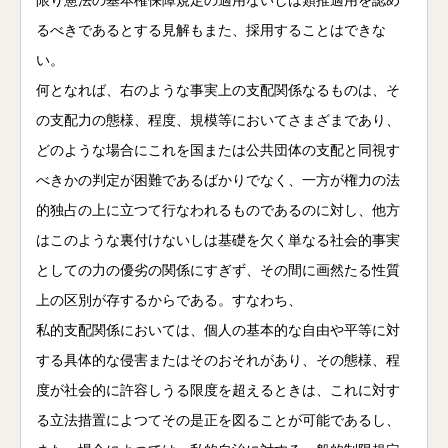
限り憲法の基本権保障規定の適用ないしは類推適用を認め
るべきであるとする見解もまた、採用することはできな
い。
何となれば、右のような事実上の支配関係なるものは、そ
の支配力の態様、程度、規模等においてさまざまであり、
どのような場合にこれを国または公共団体の支配と同視す
べきかの判定が困難であるばかりでなく、一方が権力の法
的独占の上に立つて行なわれるものであるのに対し、他方
はこのような裏付けないしは基礎を欠く単なる社会的事実
としての力の優劣の関係にすぎず、その間に画然たる性質
上の区別が存するからである。すなわち、
私的支配関係においては、個人の基本的な自由や平等に対
する具体的な侵害またはそのおそれがあり、その態様、程
度が社会的に許容しうる限度を超えるときは、これに対す
る立法措置によつてその是正を図ることが可能であるし、