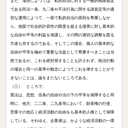
また、場合によつては、私的自治に対する一般的制限規定
である民法一条、九〇条や不法行為に関する諸規定等の適
切な運用によつて、一面で私的自治の原則を尊重しなが
ら、他面で社会的許容性の限度を超える侵害に対し基本的
な自由や平等の利益を保護し、その間の適切な調整を図る
方途も存するのである。そしてこの場合、個人の基本的な
自由や平等を極めて重要な法益として尊重すべきことは当
然であるが、これを絶対視することも許されず、統治行動
の場合と同一の基準や観念によつてこれを律することがで
きないことは、論をまたないところである。
（三） ところで、
憲法は、思想、信条の自由や法の下の平等を保障すると同
時に、他方、二二条、二九条等において、財産権の行使、
営業その他広く経済活動の自由をも基本的人権として保障
している。それゆえ、企業者は、かような経済活動の一環