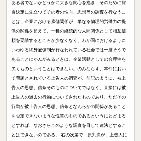
ある者でないかどうかに大きな関心を抱き、そのために採
否決定に先立つてその者の性向、思想等の調査を行なうこ
とは、企業における雇傭関係が、単なる物理的労働力の提
供の関係を超えて、一種の継続的な人間関係として相互信
頼を要請するところが少なくなく、わが国におけるように
いわゆる終身雇傭制が行なわれている社会では一層そうで
あることにかんがみるときは、企業活動としての合理性を
欠くものということはできない。のみならず、本件におい
て問題とされている上告人の調査が、前記のように、被上
告人の思想、信条そのものについてではなく、直接には被
上告人の過去の行動についてされたものであり、ただその
行動が被上告人の思想、信条となんらかの関係があること
を否定できないような性質のものであるというにとどまる
とすれば、なおさらこのような調査を目して違法とするこ
とはできないのである。 右の次第で、原判決が、上告人に