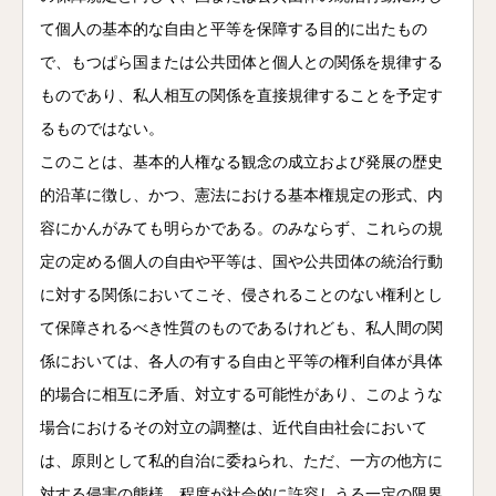
て個人の基本的な自由と平等を保障する目的に出たもの
で、もつぱら国または公共団体と個人との関係を規律する
ものであり、私人相互の関係を直接規律することを予定す
るものではない。
このことは、基本的人権なる観念の成立および発展の歴史
的沿革に徴し、かつ、憲法における基本権規定の形式、内
容にかんがみても明らかである。のみならず、これらの規
定の定める個人の自由や平等は、国や公共団体の統治行動
に対する関係においてこそ、侵されることのない権利とし
て保障されるべき性質のものであるけれども、私人間の関
係においては、各人の有する自由と平等の権利自体が具体
的場合に相互に矛盾、対立する可能性があり、このような
場合におけるその対立の調整は、近代自由社会において
は、原則として私的自治に委ねられ、ただ、一方の他方に
対する侵害の態様、程度が社会的に許容しうる一定の限界