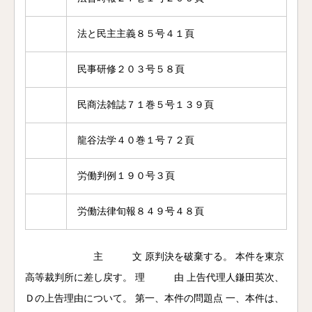
法と民主主義８５号４１頁
民事研修２０３号５８頁
民商法雑誌７１巻５号１３９頁
龍谷法学４０巻１号７２頁
労働判例１９０号３頁
労働法律旬報８４９号４８頁
主 文 原判決を破棄する。 本件を東京
高等裁判所に差し戻す。 理 由 上告代理人鎌田英次、
Ｄの上告理由について。 第一、本件の問題点 一、本件は、