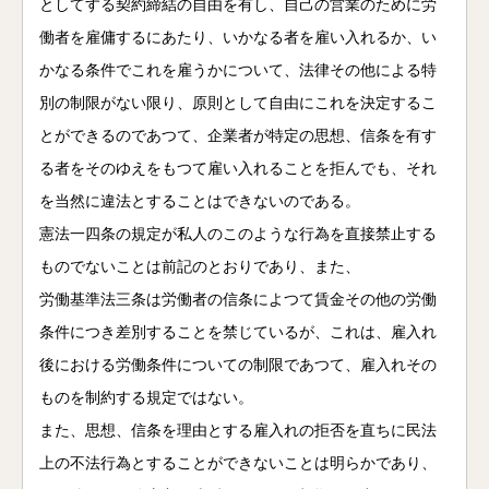
としてする契約締結の自由を有し、自己の営業のために労
働者を雇傭するにあたり、いかなる者を雇い入れるか、い
かなる条件でこれを雇うかについて、法律その他による特
別の制限がない限り、原則として自由にこれを決定するこ
とができるのであつて、企業者が特定の思想、信条を有す
る者をそのゆえをもつて雇い入れることを拒んでも、それ
を当然に違法とすることはできないのである。
憲法一四条の規定が私人のこのような行為を直接禁止する
ものでないことは前記のとおりであり、また、
労働基準法三条は労働者の信条によつて賃金その他の労働
条件につき差別することを禁じているが、これは、雇入れ
後における労働条件についての制限であつて、雇入れその
ものを制約する規定ではない。
また、思想、信条を理由とする雇入れの拒否を直ちに民法
上の不法行為とすることができないことは明らかであり、