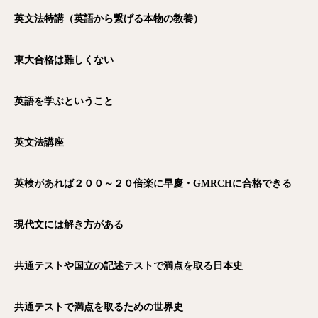
英文法特講（英語から繋げる本物の教養）
東大合格は難しくない
英語を学ぶということ
英文法講座
英検があれば２００～２０倍楽に早慶・GMRCHに合格できる
現代文には解き方がある
共通テストや国立の記述テストで満点を取る日本史
共通テストで満点を取るための世界史
電話
メール
Zoom