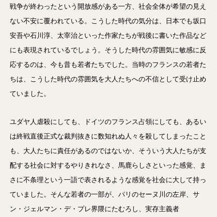
戦争が終わったという開放感がある一方、社会全体が希望の見え
ない不安に覆われている。こうした時代の気分は、日本でも坂口
安吾や石川淳、太宰治といった作家たちが戦後に書いた作品など
にも表現されているでしょう。そうした時代の雰囲気に敏感に反
応するのは、今も昔も若者たちでした。当時のフランスの若者た
ちは、こうした時代の雰囲気を大人たちへの不信として受け止め
ていました。
ユダヤ人虐殺にしても、ドイツのフランス占領にしても、あるい
は終戦直後正式な裁判抜きに数知れぬ人々を殺してしまったこと
も、大人たちに責任があるのではないか、そういう大人たちが支
配する社会に対するやりきれなさ、馬鹿らしさといった感覚、ま
さに不条理という一語で表されるような感覚を社会に大して持っ
ていました。そんな若者の一部が、パリのセーヌ川の左岸、サ
ン・ジェルマン・デ・プレ界隈にたむろし、実存主義者