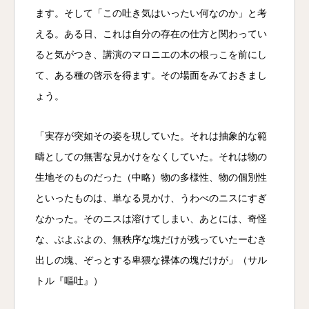
ます。そして「この吐き気はいったい何なのか」と考
える。ある日、これは自分の存在の仕方と関わってい
ると気がつき、講演のマロニエの木の根っこを前にし
て、ある種の啓示を得ます。その場面をみておきまし
ょう。
「実存が突如その姿を現していた。それは抽象的な範
疇としての無害な見かけをなくしていた。それは物の
生地そのものだった（中略）物の多様性、物の個別性
といったものは、単なる見かけ、うわべのニスにすぎ
なかった。そのニスは溶けてしまい、あとには、奇怪
な、ぶよぶよの、無秩序な塊だけが残っていたーむき
出しの塊、ぞっとする卑猥な裸体の塊だけが」（サル
トル『嘔吐』）