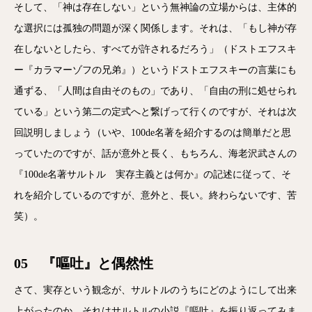
そして、「神は存在しない」という無神論の立場からは、主体的
な選択には孤独の問題が深く関係します。それは、「もし神が存
在しないとしたら、すべてが許されるだろう」（ドストエフスキ
ー『カラマーゾフの兄弟』）というドストエフスキーの言葉にも
通ずる、「人間は自由そのもの」であり、「自由の刑に処せられ
ている」という第二の定式へと繋げって行くのですが、それは次
回説明しましょう（いや、100de名著を紹介するのは簡単だと思
っていたのですが、話が意外と長く、もちろん、海老沢武さんの
『100de名著サルトル 実存主義とは何か』の記述に従って、そ
れを紹介しているのですが、意外と、長い。終わらないです、苦
笑）。
05 『嘔吐』と偶然性
さて、実存という観念が、サルトルのうちにどのようにして出来
上がったのか、それはサルトルの小説『嘔吐』を振り返ってみま