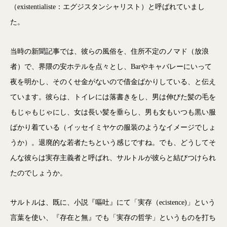
（existentialiste：エグジスタンシャリスト）と呼ばれていまし
た。
当時の新聞記事では、彼らの風俗を、住所不定のノマド（放浪
者）で、界隈の安ホテルを点々とし、Barやキャバレーにいって
夜を明かし、そのくせ金がないので借金ばかりしている、と伝え
ています。彼らは、トイレには落書きをし、男は伸びた髪の毛を
もじゃもじゃにし、女は長い髪を垂らし、男も女もいつも黒い服
ばかり着ている（イッセイミヤケの服装のようなイメージでしょ
うか）。退廃的な若者たちという感じですね。でも、どうしてそ
んな彼らは実存主義者と呼ばれ、サルトルが彼らと結びつけられ
たのでしょうか。
サルトルは、既に、小説『嘔吐』にて「実存（ecistence)」という
言葉を使い、『存在と無』でも「実存の哲学」というものを打ち