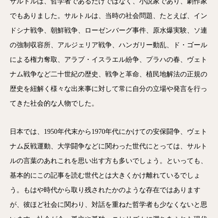
サルトルは、哲学者であるだけではなく、小説家であり、劇作家
でもありました。サルトルは、当時の社会問題、たとえば、イン
ドシナ戦争、朝鮮戦争、ローゼンバーグ事件、原水爆実験、ソ連
の強制収容所、アルジェリア戦争、ハンガリー動乱、ド・ゴール
による権力奪取、アラブ・イスラエル紛争、プラハの春、ヴェト
ナム戦争など二十世紀の歴史、戦争と革命、植民地解法の正規の
歴史を紐解く様々な出来事に対して常に自分の立場や発言を行っ
てきた社会的な人物でした。
日本では、1950年代末から1970年代にかけての安保闘争、ヴェト
ナム反戦運動、大学闘争などに関わった世代にとっては、サルト
ルの言葉のあれこれを思い出す方も多いでしょう。といっても、
基本的にこの記事を読む世代とは大きくかけ離れているでしょ
う。もはや時代から取り残されたかのような存在ではあります
が、彼ほど社会に関わり、対話を重ねた哲学者も少なくないと思